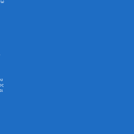
σω
.
ου
ος
αι