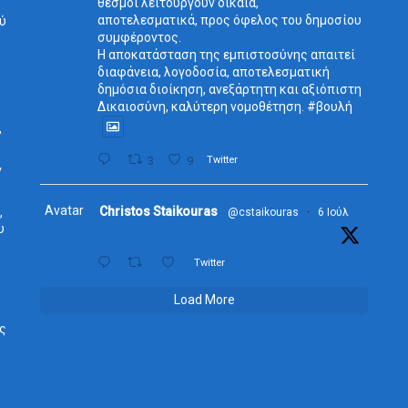
θεσμοί λειτουργούν δίκαια,
αποτελεσματικά, προς όφελος του δημοσίου
ύ
συμφέροντος.
Η αποκατάσταση της εμπιστοσύνης απαιτεί
διαφάνεια, λογοδοσία, αποτελεσματική
δημόσια διοίκηση, ανεξάρτητη και αξιόπιστη
Δικαιοσύνη, καλύτερη νομοθέτηση. #βουλή
,
3
9
Twitter
ν
Avatar
Christos Staikouras
,
@cstaikouras
·
6 Ιούλ
υ
Twitter
Load More
ος