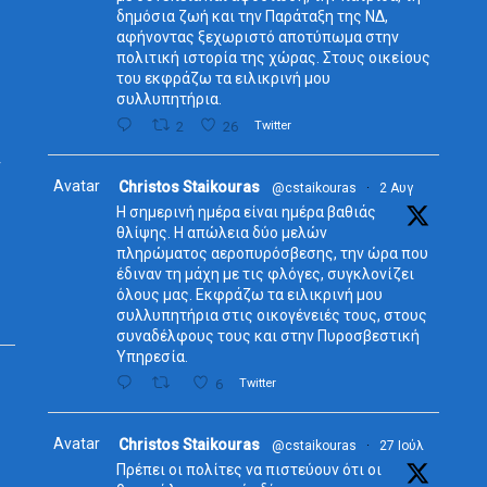
δημόσια ζωή και την Παράταξη της ΝΔ,
αφήνοντας ξεχωριστό αποτύπωμα στην
πολιτική ιστορία της χώρας. Στους οικείους
του εκφράζω τα ειλικρινή μου
συλλυπητήρια.
ς
2
26
Twitter
ν
Avatar
Christos Staikouras
@cstaikouras
·
2 Αυγ
Η σημερινή ημέρα είναι ημέρα βαθιάς
θλίψης. Η απώλεια δύο μελών
πληρώματος αεροπυρόσβεσης, την ώρα που
έδιναν τη μάχη με τις φλόγες, συγκλονίζει
όλους μας. Εκφράζω τα ειλικρινή μου
συλλυπητήρια στις οικογένειές τους, στους
συναδέλφους τους και στην Πυροσβεστική
Υπηρεσία.
6
Twitter
Avatar
Christos Staikouras
@cstaikouras
·
27 Ιούλ
Πρέπει οι πολίτες να πιστεύουν ότι οι