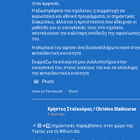
ήταν εμφανές.
Η εξωστρέφεια του σχολείου, η συμμετοχή σε
ευρωπαϊκά και εθνικά προγράμματα, οι σημαντικές
διακρίσεις, αλλά και η εμπιστοσύνη που έδειχναν οι
μαθητές και οι οικογένειές τους στο σχολείο,
αποτελούσαν την καλύτερη απόδειξη της αφοσίωσή
του.
Η απώλειά του αφήνει ένα δυσαναπλήρωτο κενό στη
εκπαιδευτική κοινότητα.
Εκφράζω τα ειλικρινή μου συλλυπητήρια στην
οικογένειά του, στους οικείους του και σε ολόκληρη
την εκπαιδευτική κοινότητα.
Photo
View on Facebook
·
Share
Χρήστος Σταϊκούρας / Christos Staikouras
3 days ago
📌 🔟 ➕1️⃣ σημαντικές παρεμβάσεις στον χώρο της
Υγείας για τη Φθιώτιδα.