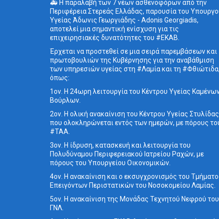
🚑 Η παραλαβή των 7 νέων ασθενοφόρων από την
Περιφέρεια Στερεάς Ελλάδας, παρουσία του Υπουργο
Υγείας Άδωνις Γεωργιάδης - Adonis Georgiadis,
αποτελεί μια σημαντική ενίσχυση για τις
επιχειρησιακές δυνατότητες του #ΕΚΑΒ.
Έρχεται να προστεθεί σε μια σειρά παρεμβάσεων και
πρωτοβουλιών της Κυβέρνησης για την αναβάθμιση
των υπηρεσιών υγείας στη #Λαμία και τη #Φθιώτιδα
όπως:
1ον. Η 24ωρη λειτουργία του Κέντρου Υγείας Καμένω
Βούρλων.
2ον. Η ολική ανακαίνιση του Κέντρου Υγείας Στυλίδας
που ολοκληρώνεται εντός των ημερών, με πόρους το
#ΤΑΑ.
3ον. Η ίδρυση, κατασκευή και λειτουργία του
Πολυδύναμου Περιφερειακού Ιατρείου Ραχών, με
πόρους του Υπουργείου Οικονομικών.
4ον. Η ανακαίνιση και ο εκσυγχρονισμός του Τμήματ
Επειγόντων Περιστατικών του Νοσοκομείου Λαμίας.
5ον. Η ανακαίνιση της Μονάδας Τεχνητού Νεφρού του
ΓΝΛ.