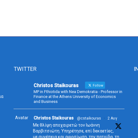
TWITTER
I
Christos Staikouras
Follow
MP in Fthiotida with Nea Demokratia - Professor in
ια
Finance at the Athens University of Economics
and Business
Avatar
Christos Staikouras
@cstaikouras
·
2 Αυγ
Με θλίψη αποχαιρετώ τον Ιωάννη
Βαρβιτσιώτη. Υπηρέτησε, επί δεκαετίες,
με συνέπεια και αφοσίωση, την πατρίδα, τη