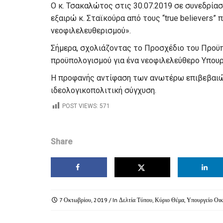
Ο κ. Τσακαλώτος στις 30.07.2019 σε συνεδρία
εξαιρώ
κ. Σταϊκούρα από τους “true believers”
νεοφιλελευθερισμού
».
Σήμερα
,
σχολιάζοντας το Προσ
χέδιο του Προϋ
προϋπολογισμού για ένα νεοφιλελεύθερο Υπου
Η προφανής αντίφαση των ανωτέρω επιβεβαιών
ιδεολογικοπολιτική σύγχυση.
POST VIEWS:
571
Share
7 Οκτωβρίου, 2019
/ In
Δελτία Τύπου
,
Κύριο Θέμα
,
Υπουργείο Οι