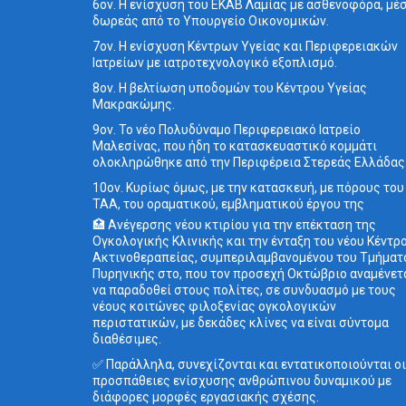
6ον. Η ενίσχυση του ΕΚΑΒ Λαμίας με ασθενοφόρα, μέ
δωρεάς από το Υπουργείο Οικονομικών.
7ον. Η ενίσχυση Κέντρων Υγείας και Περιφερειακών
Ιατρείων με ιατροτεχνολογικό εξοπλισμό.
8ον. Η βελτίωση υποδομών του Κέντρου Υγείας
Μακρακώμης.
9ον. Το νέο Πολυδύναμο Περιφερειακό Ιατρείο
Μαλεσίνας, που ήδη το κατασκευαστικό κομμάτι
ολοκληρώθηκε από την Περιφέρεια Στερεάς Ελλάδας
10ον. Κυρίως όμως, με την κατασκευή, με πόρους του
ΤΑΑ, του οραματικού, εμβληματικού έργου της
🏥 Ανέγερσης νέου κτιρίου για την επέκταση της
Ογκολογικής Κλινικής και την ένταξη του νέου Κέντρ
Ακτινοθεραπείας, συμπεριλαμβανομένου του Τμήματ
Πυρηνικής στο, που τον προσεχή Οκτώβριο αναμένετ
να παραδοθεί στους πολίτες, σε συνδυασμό με τους
νέους κοιτώνες φιλοξενίας ογκολογικών
περιστατικών, με δεκάδες κλίνες να είναι σύντομα
διαθέσιμες.
✅ Παράλληλα, συνεχίζονται και εντατικοποιούνται οι
προσπάθειες ενίσχυσης ανθρώπινου δυναμικού με
διάφορες μορφές εργασιακής σχέσης.