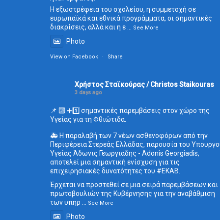
Η εξωστρέφεια του σχολείου, η συμμετοχή σε
ευρωπαϊκά και εθνικά προγράμματα, οι σημαντικές
διακρίσεις, αλλά και η ε
...
See More
Photo
View on Facebook
·
Share
Χρήστος Σταϊκούρας / Christos Staikouras
3 days ago
📌 🔟 ➕1️⃣ σημαντικές παρεμβάσεις στον χώρο της
Υγείας για τη Φθιώτιδα.
🚑 Η παραλαβή των 7 νέων ασθενοφόρων από την
Περιφέρεια Στερεάς Ελλάδας, παρουσία του Υπουργο
Υγείας Άδωνις Γεωργιάδης - Adonis Georgiadis,
αποτελεί μια σημαντική ενίσχυση για τις
επιχειρησιακές δυνατότητες του
#ΕΚΑΒ
.
Έρχεται να προστεθεί σε μια σειρά παρεμβάσεων και
πρωτοβουλιών της Κυβέρνησης για την αναβάθμιση
των υπηρ
...
See More
Photo