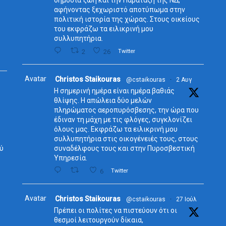
δημόσια ζωή και την Παράταξη της ΝΔ,
αφήνοντας ξεχωριστό αποτύπωμα στην
πολιτική ιστορία της χώρας. Στους οικείους
του εκφράζω τα ειλικρινή μου
συλλυπητήρια.
2
26
Twitter
Avatar
Christos Staikouras
@cstaikouras
·
2 Αυγ
Η σημερινή ημέρα είναι ημέρα βαθιάς
θλίψης. Η απώλεια δύο μελών
πληρώματος αεροπυρόσβεσης, την ώρα που
έδιναν τη μάχη με τις φλόγες, συγκλονίζει
όλους μας. Εκφράζω τα ειλικρινή μου
συλλυπητήρια στις οικογένειές τους, στους
ύ
συναδέλφους τους και στην Πυροσβεστική
Υπηρεσία.
6
Twitter
Avatar
Christos Staikouras
@cstaikouras
·
27 Ιούλ
Πρέπει οι πολίτες να πιστεύουν ότι οι
θεσμοί λειτουργούν δίκαια,