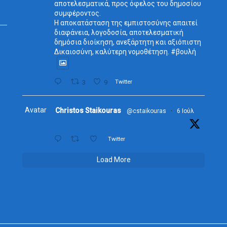
αποτελεσματικά, προς όφελος του δημοσίου
συμφέροντος.
Η αποκατάσταση της εμπιστοσύνης απαιτεί
διαφάνεια, λογοδοσία, αποτελεσματική
δημόσια διοίκηση, ανεξάρτητη και αξιόπιστη
Δικαιοσύνη, καλύτερη νομοθέτηση. #βουλή
3
9
Twitter
Avatar
Christos Staikouras
@cstaikouras
·
6 Ιούλ
Twitter
Load More