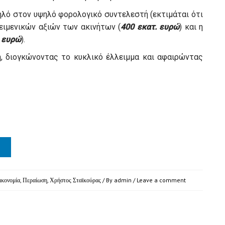
ηλό στον υψηλό φορολογικό συντελεστή (εκτιμάται ότι
κειμενικών αξιών των ακινήτων (
400 εκατ. ευρώ
) και η
. ευρώ
).
, διογκώνοντας το κυκλικό έλλειμμα και αφαιρώντας
ικονομία
,
Περαίωση
,
Χρήστος Σταϊκούρας
/ By
admin
/
Leave a comment