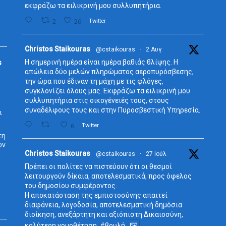
εκφράζω τα ειλικρινή μου συλλυπητήρια.
2
26
Twitter
Avata
Christos Staikouras
@cstaikouras
·
2 Αυγ
r
Η σημερινή ημέρα είναι ημέρα βαθιάς θλίψης. Η
s
απώλεια δύο μελών πληρώματος αεροπυρόσβεσης,
την ώρα που έδιναν τη μάχη με τις φλόγες,
συγκλονίζει όλους μας. Εκφράζω τα ειλικρινή μου
συλλυπητήρια στις οικογένειές τους, στους
συναδέλφους τους και στην Πυροσβεστική Υπηρεσία.
ι
6
Twitter
τη
ων
Avata
Christos Staikouras
@cstaikouras
·
27 Ιούλ
r
Πρέπει οι πολίτες να πιστεύουν ότι οι θεσμοί
λειτουργούν δίκαια, αποτελεσματικά, προς όφελος
του δημοσίου συμφέροντος.
Η αποκατάσταση της εμπιστοσύνης απαιτεί
διαφάνεια, λογοδοσία, αποτελεσματική δημόσια
διοίκηση, ανεξάρτητη και αξιόπιστη Δικαιοσύνη,
καλύτερη νομοθέτηση.
#βουλή