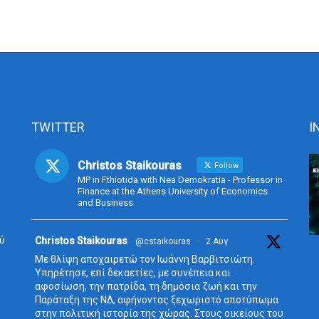
TWITTER
I
Christos Staikouras
Follow
MP in Fthiotida with Nea Demokratia - Professor in
Finance at the Athens University of Economics
and Business
ύ
Avata
Christos Staikouras
@cstaikouras
·
2 Αυγ
r
Με θλίψη αποχαιρετώ τον Ιωάννη Βαρβιτσιώτη.
Υπηρέτησε, επί δεκαετίες, με συνέπεια και
αφοσίωση, την πατρίδα, τη δημόσια ζωή και την
Παράταξη της ΝΔ, αφήνοντας ξεχωριστό αποτύπωμα
στην πολιτική ιστορία της χώρας. Στους οικείους του