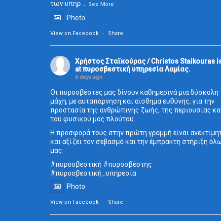
των υπηρ
...
See More
Photo
View on Facebook
·
Share
Χρήστος Σταϊκούρας / Christos Staikouras
i
at πυροσβεστική υπηρεσία Λαμίας.
6 days ago
Οι πυροσβέστες μας δίνουν καθημερινά μια δύσκολη
μάχη, με αυταπάρνηση και αίσθημα ευθύνης, για την
προστασία της ανθρώπινης ζωής, της περιουσίας κα
του φυσικού μας πλούτου.
Η προσφορά τους στην πρώτη γραμμή είναι ανεκτίμη
και αξίζει τον σεβασμό και την έμπρακτη στήριξη όλ
μας.
#πυροσβεστική
#πυροσβέστης
#πυροσβεστική_
υπηρεσία
Photo
View on Facebook
·
Share