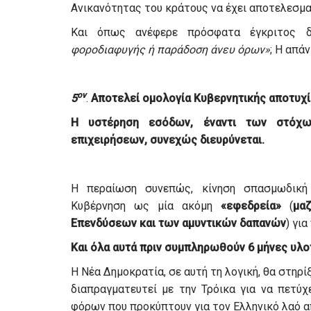
Ανικανότητας του κράτους να έχει αποτελεσμ
Και όπως ανέφερε πρόσφατα έγκριτος δ
φοροδιαφυγής ή παράδοση άνευ όρων»
; Η απά
ον
5
.
Αποτελεί ομολογία Κυβερνητικής αποτυχί
Η υστέρηση εσόδων, έναντι των στόχω
επιχειρήσεων, συνεχώς διευρύνεται.
Η περαίωση συνεπώς, κίνηση σπασμωδική 
Κυβέρνηση ως μία ακόμη
«εφεδρεία»
(
μα
Επενδύσεων και των αμυντικών δαπανών
) γι
Και όλα αυτά πριν συμπληρωθούν 6 μήνες υλ
Η Νέα Δημοκρατία, σε αυτή τη λογική, θα στηρί
διαπραγματευτεί με την Τρόικα για να πετύ
φόρων που προκύπτουν για τον Ελληνικό λαό απ