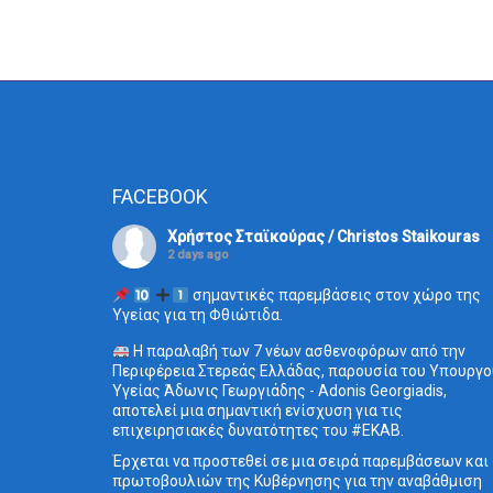
FACEBOOK
Χρήστος Σταϊκούρας / Christos Staikouras
2 days ago
σημαντικές παρεμβάσεις στον χώρο της
Υγείας για τη Φθιώτιδα.
Η παραλαβή των 7 νέων ασθενοφόρων από την
Περιφέρεια Στερεάς Ελλάδας, παρουσία του Υπουργο
Υγείας Άδωνις Γεωργιάδης - Adonis Georgiadis,
αποτελεί μια σημαντική ενίσχυση για τις
επιχειρησιακές δυνατότητες του
#ΕΚΑΒ
.
Έρχεται να προστεθεί σε μια σειρά παρεμβάσεων και
πρωτοβουλιών της Κυβέρνησης για την αναβάθμιση