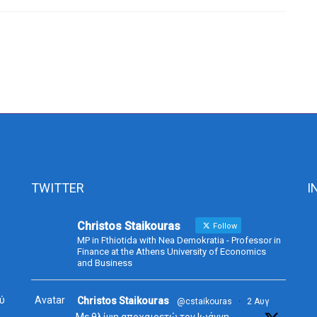
TWITTER
I
Christos Staikouras
Follow
MP in Fthiotida with Nea Demokratia - Professor in
Finance at the Athens University of Economics
and Business
ύ
Avatar
Christos Staikouras
@cstaikouras
·
2 Αυγ
Με θλίψη αποχαιρετώ τον Ιωάννη