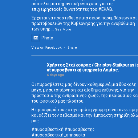
αποτελεί μια σημαντική ενίσχυση για τις
επιχειρησιακές δυνατότητες του
#ΕΚΑΒ
.
Έρχεται να προστεθεί σε μια σειρά παρεμβάσεων και
πρωτοβουλιών της Κυβέρνησης για την αναβάθμιση
των υπηρ
...
See More
Photo
View on Facebook
·
Share
Χρήστος Σταϊκούρας / Christos Staikouras
i
at πυροσβεστική υπηρεσία Λαμίας.
6 days ago
Οι πυροσβέστες μας δίνουν καθημερινά μια δύσκολη
μάχη, με αυταπάρνηση και αίσθημα ευθύνης, για την
προστασία της ανθρώπινης ζωής, της περιουσίας κα
του φυσικού μας πλούτου.
Η προσφορά τους στην πρώτη γραμμή είναι ανεκτίμη
και αξίζει τον σεβασμό και την έμπρακτη στήριξη όλ
μας.
#πυροσβεστική
#πυροσβέστης
#πυροσβεστική_
υπηρεσία