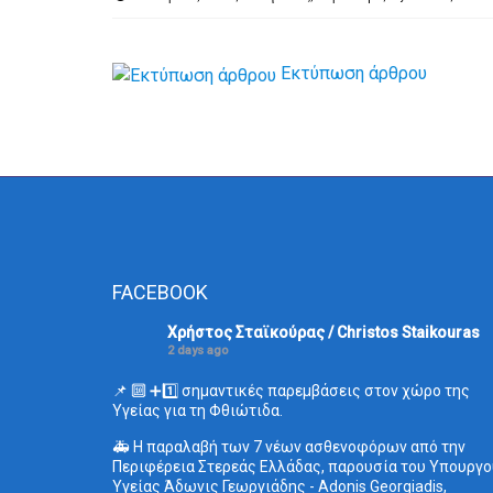
Εκτύπωση άρθρου
FACEBOOK
Χρήστος Σταϊκούρας / Christos Staikouras
2 days ago
📌 🔟 ➕1️⃣ σημαντικές παρεμβάσεις στον χώρο της
Υγείας για τη Φθιώτιδα.
🚑 Η παραλαβή των 7 νέων ασθενοφόρων από την
Περιφέρεια Στερεάς Ελλάδας, παρουσία του Υπουργο
Υγείας Άδωνις Γεωργιάδης - Adonis Georgiadis,