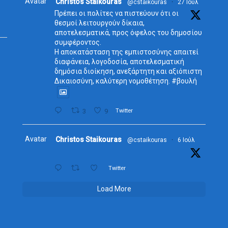
Avatar
Christos Staikouras
@cstaikouras
·
27 Ιούλ
Πρέπει οι πολίτες να πιστεύουν ότι οι
θεσμοί λειτουργούν δίκαια,
αποτελεσματικά, προς όφελος του δημοσίου
συμφέροντος.
Η αποκατάσταση της εμπιστοσύνης απαιτεί
διαφάνεια, λογοδοσία, αποτελεσματική
δημόσια διοίκηση, ανεξάρτητη και αξιόπιστη
Δικαιοσύνη, καλύτερη νομοθέτηση. #βουλή
3
9
Twitter
Avatar
Christos Staikouras
@cstaikouras
·
6 Ιούλ
Twitter
Load More