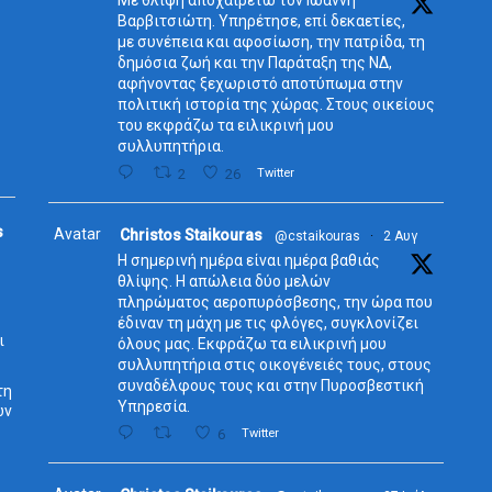
Βαρβιτσιώτη. Υπηρέτησε, επί δεκαετίες,
με συνέπεια και αφοσίωση, την πατρίδα, τη
δημόσια ζωή και την Παράταξη της ΝΔ,
αφήνοντας ξεχωριστό αποτύπωμα στην
πολιτική ιστορία της χώρας. Στους οικείους
του εκφράζω τα ειλικρινή μου
συλλυπητήρια.
2
26
Twitter
s
Avatar
Christos Staikouras
@cstaikouras
·
2 Αυγ
Η σημερινή ημέρα είναι ημέρα βαθιάς
θλίψης. Η απώλεια δύο μελών
πληρώματος αεροπυρόσβεσης, την ώρα που
έδιναν τη μάχη με τις φλόγες, συγκλονίζει
ι
όλους μας. Εκφράζω τα ειλικρινή μου
συλλυπητήρια στις οικογένειές τους, στους
συναδέλφους τους και στην Πυροσβεστική
τη
Υπηρεσία.
ων
6
Twitter