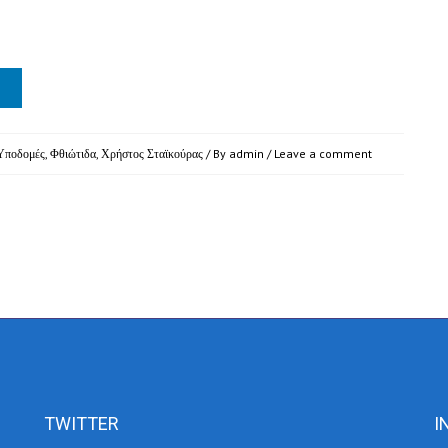
Υποδομές
,
Φθιώτιδα
,
Χρήστος Σταϊκούρας
/ By
admin
/
Leave a comment
TWITTER
I