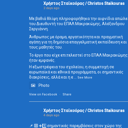
Χρήστος Σταϊκούρας / Christos Staikouras
2 days ago
Με βαθιά θλίψη πληροφορήθηκα την αιφνίδια απώλε
του Διευθυντή του ΕΠΑΛ Μακρακώμης, Αλέξανδρου
Σεργιάννη.
Άνθρωπος με όραμα, εργατικότητα και πραγματική
αγάπη για τη δημόσια επαγγελματική εκπαίδευση και
τους μαθητές του.
Το έργο που είχε επιτελεστεί στο ΕΠΑΛ Μακρακώμης
ήταν εμφανές.
Η εξωστρέφεια του σχολείου, η συμμετοχή σε
ευρωπαϊκά και εθνικά προγράμματα, οι σημαντικές
διακρίσεις, αλλά και η ε
...
See More
Photo
View on Facebook
·
Share
Χρήστος Σταϊκούρας / Christos Staikouras
4 days ago
📌 🔟 ➕1️⃣ σημαντικές παρεμβάσεις στον χώρο της