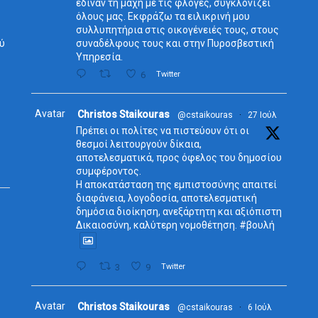
έδιναν τη μάχη με τις φλόγες, συγκλονίζει
όλους μας. Εκφράζω τα ειλικρινή μου
συλλυπητήρια στις οικογένειές τους, στους
ύ
συναδέλφους τους και στην Πυροσβεστική
Υπηρεσία.
6
Twitter
Avatar
Christos Staikouras
@cstaikouras
·
27 Ιούλ
Πρέπει οι πολίτες να πιστεύουν ότι οι
θεσμοί λειτουργούν δίκαια,
αποτελεσματικά, προς όφελος του δημοσίου
συμφέροντος.
Η αποκατάσταση της εμπιστοσύνης απαιτεί
διαφάνεια, λογοδοσία, αποτελεσματική
δημόσια διοίκηση, ανεξάρτητη και αξιόπιστη
Δικαιοσύνη, καλύτερη νομοθέτηση. #βουλή
3
9
Twitter
Avatar
Christos Staikouras
@cstaikouras
·
6 Ιούλ