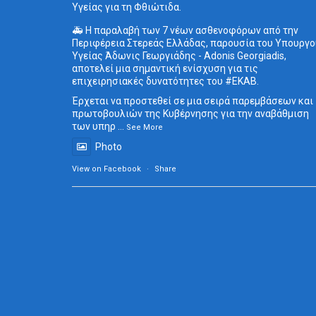
Υγείας για τη Φθιώτιδα.
🚑 Η παραλαβή των 7 νέων ασθενοφόρων από την
Περιφέρεια Στερεάς Ελλάδας, παρουσία του Υπουργο
Υγείας Άδωνις Γεωργιάδης - Adonis Georgiadis,
αποτελεί μια σημαντική ενίσχυση για τις
επιχειρησιακές δυνατότητες του
#ΕΚΑΒ
.
Έρχεται να προστεθεί σε μια σειρά παρεμβάσεων και
πρωτοβουλιών της Κυβέρνησης για την αναβάθμιση
των υπηρ
...
See More
Photo
View on Facebook
·
Share