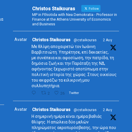
Christos Staikouras
Follow
MP in Fthiotida with Nea Demokratia - Professor in
ια
Finance at the Athens University of Economics
and Business
Avatar
Christos Staikouras
@cstaikouras
·
2 Αυγ
Με θλίψη αποχαιρετώ τον Ιωάννη
Βαρβιτσιώτη. Υπηρέτησε, επί δεκαετίες,
με συνέπεια και αφοσίωση, την πατρίδα, τη
δημόσια ζωή και την Παράταξη της ΝΔ,
αφήνοντας ξεχωριστό αποτύπωμα στην
πολιτική ιστορία της χώρας. Στους οικείους
του εκφράζω τα ειλικρινή μου
συλλυπητήρια.
2
26
Twitter
Avatar
Christos Staikouras
@cstaikouras
·
2 Αυγ
Η σημερινή ημέρα είναι ημέρα βαθιάς
θλίψης. Η απώλεια δύο μελών
πληρώματος αεροπυρόσβεσης, την ώρα που