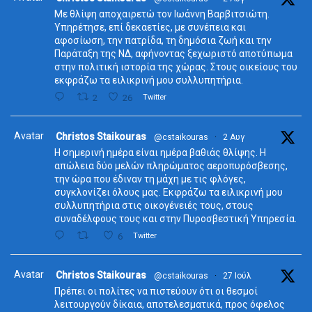
Με θλίψη αποχαιρετώ τον Ιωάννη Βαρβιτσιώτη.
Υπηρέτησε, επί δεκαετίες, με συνέπεια και
αφοσίωση, την πατρίδα, τη δημόσια ζωή και την
Παράταξη της ΝΔ, αφήνοντας ξεχωριστό αποτύπωμα
στην πολιτική ιστορία της χώρας. Στους οικείους του
εκφράζω τα ειλικρινή μου συλλυπητήρια.
2
26
Twitter
Avatar
Christos Staikouras
@cstaikouras
·
2 Αυγ
Η σημερινή ημέρα είναι ημέρα βαθιάς θλίψης. Η
απώλεια δύο μελών πληρώματος αεροπυρόσβεσης,
την ώρα που έδιναν τη μάχη με τις φλόγες,
συγκλονίζει όλους μας. Εκφράζω τα ειλικρινή μου
συλλυπητήρια στις οικογένειές τους, στους
συναδέλφους τους και στην Πυροσβεστική Υπηρεσία.
6
Twitter
Avatar
Christos Staikouras
@cstaikouras
·
27 Ιούλ
Πρέπει οι πολίτες να πιστεύουν ότι οι θεσμοί
λειτουργούν δίκαια, αποτελεσματικά, προς όφελος