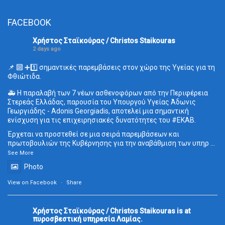
FACEBOOK
Χρήστος Σταϊκούρας / Christos Staikouras
2 days ago
📌 🔟 ➕1️⃣ σημαντικές παρεμβάσεις στον χώρο της Υγείας για τη
Φθιώτιδα.
🚑 Η παραλαβή των 7 νέων ασθενοφόρων από την Περιφέρεια
Στερεάς Ελλάδας, παρουσία του Υπουργού Υγείας Άδωνις
Γεωργιάδης - Adonis Georgiadis, αποτελεί μια σημαντική
ενίσχυση για τις επιχειρησιακές δυνατότητες του
#ΕΚΑΒ
.
Έρχεται να προστεθεί σε μια σειρά παρεμβάσεων και
πρωτοβουλιών της Κυβέρνησης για την αναβάθμιση των υπηρ
...
See More
Photo
View on Facebook
·
Share
Χρήστος Σταϊκούρας / Christos Staikouras
is at
πυροσβεστική υπηρεσία Λαμίας.