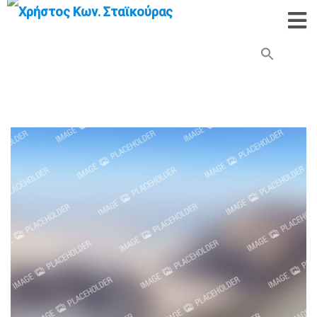
Search Button
Search
for: