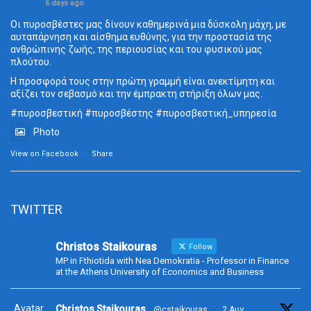
6 days ago
Οι πυροσβέστες μας δίνουν καθημερινά μια δύσκολη μάχη, με
αυταπάρνηση και αίσθημα ευθύνης, για την προστασία της
ανθρώπινης ζωής, της περιουσίας και του φυσικού μας
πλούτου.
Η προσφορά τους στην πρώτη γραμμή είναι ανεκτίμητη και
αξίζει τον σεβασμό και την έμπρακτη στήριξη όλων μας.
#πυροσβεστική
#πυροσβέστης
#πυροσβεστική_
υπηρεσία
Photo
View on Facebook
·
Share
TWITTER
Christos Staikouras
Follow
MP in Fthiotida with Nea Demokratia - Professor in Finance
at the Athens University of Economics and Business
Avatar
Christos Staikouras
@cstaikouras
·
2 Αυγ