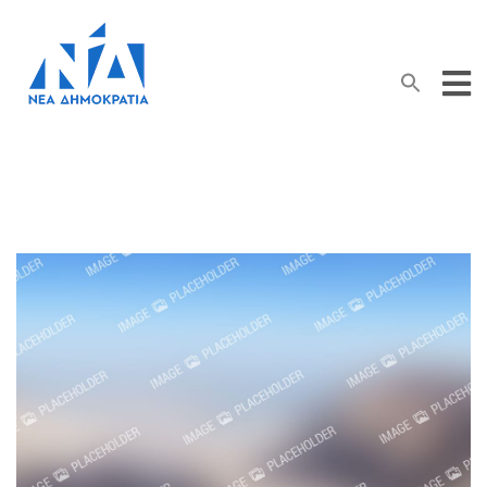
Search Button
Search
for: