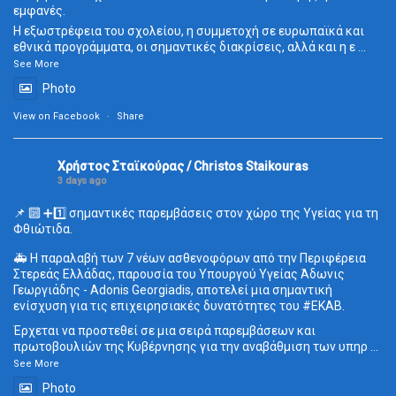
εμφανές.
Η εξωστρέφεια του σχολείου, η συμμετοχή σε ευρωπαϊκά και
εθνικά προγράμματα, οι σημαντικές διακρίσεις, αλλά και η ε
...
See More
Photo
View on Facebook
·
Share
Χρήστος Σταϊκούρας / Christos Staikouras
3 days ago
📌 🔟 ➕1️⃣ σημαντικές παρεμβάσεις στον χώρο της Υγείας για τη
Φθιώτιδα.
🚑 Η παραλαβή των 7 νέων ασθενοφόρων από την Περιφέρεια
Στερεάς Ελλάδας, παρουσία του Υπουργού Υγείας Άδωνις
Γεωργιάδης - Adonis Georgiadis, αποτελεί μια σημαντική
ενίσχυση για τις επιχειρησιακές δυνατότητες του
#ΕΚΑΒ
.
Έρχεται να προστεθεί σε μια σειρά παρεμβάσεων και
πρωτοβουλιών της Κυβέρνησης για την αναβάθμιση των υπηρ
...
See More
Photo