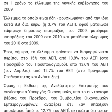
σε 1 χρόνο το έλλειμμα της γενικής κυβέρνησης του
2009.
Έλλειμμα το οποίο είναι ήδη «φουσκωμένο» από την ίδια
κατά 8,8 δισ. ευρώ (ή 3,7% του ΑΕΠ), αφού ματαίωσε
«ώριμες» δημόσιες εισπράξεις του 2009, μετέφερε
εισπράξεις του 2009 στο 2010 και μετέθεσε πληρωμές
του 2010 στο 2009.
Έτσι, σήμερα, το έλλειμμα φαίνεται να διαμορφώνεται
περίπου στο 15% του ΑΕΠ, από 13,8% του ΑΕΠ (στο
Προσχέδιο του Προϋπολογισμού), από 13,6% του ΑΕΠ
(τον Απρίλιο), από 12,7% του ΑΕΠ (στο Πρόγραμμα
Σταθερότητας και Ανάπτυξης).
Όμως, η Έκθεση της Ανεξάρτητης Επιτροπής που
συνέστησε ο Υπουργός Οικονομικών, υπό το συντονισμό
βέβαια του Προέδρου του Συμβουλίου Οικονομικών
Εμπειρογνωμόνων, αναφέρει ότι «αν υπάρξουν
αποκλίσεις [από το 12,7% του ΑΕΠ], εκτιμάται ότι αυτές