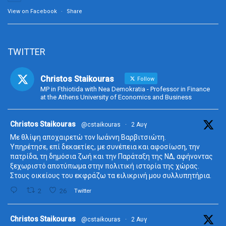
View on Facebook
·
Share
TWITTER
Christos Staikouras
Follow
MP in Fthiotida with Nea Demokratia - Professor in Finance
at the Athens University of Economics and Business
ta
Christos Staikouras
@cstaikouras
·
2 Αυγ
Με θλίψη αποχαιρετώ τον Ιωάννη Βαρβιτσιώτη.
Υπηρέτησε, επί δεκαετίες, με συνέπεια και αφοσίωση, την
πατρίδα, τη δημόσια ζωή και την Παράταξη της ΝΔ, αφήνοντας
ξεχωριστό αποτύπωμα στην πολιτική ιστορία της χώρας.
Στους οικείους του εκφράζω τα ειλικρινή μου συλλυπητήρια.
2
26
Twitter
ta
Christos Staikouras
@cstaikouras
·
2 Αυγ