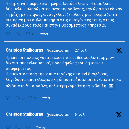
Η σημερινή ημέρα είναι ημέρα βαθιάς θλίψης. Η απώλεια
δύο μελών πληρώματος αεροπυρόσβεσης, την ώρα που έδιναν
τη μάχη με τις φλόγες, συγκλονίζει όλους μας. Εκφράζω τα
ειλικρινή μου συλλυπητήρια στις οικογένειές τους, στους
συναδέλφους τους και στην Πυροσβεστική Υπηρεσία.
6
Twitter
ta
Christos Staikouras
@cstaikouras
·
27 Ιούλ
Πρέπει οι πολίτες να πιστεύουν ότι οι θεσμοί λειτουργούν
δίκαια, αποτελεσματικά, προς όφελος του δημοσίου
συμφέροντος.
Η αποκατάσταση της εμπιστοσύνης απαιτεί διαφάνεια,
λογοδοσία, αποτελεσματική δημόσια διοίκηση, ανεξάρτητη και
αξιόπιστη Δικαιοσύνη, καλύτερη νομοθέτηση.
#βουλή
3
9
Twitter
ta
Christos Staikouras
@cstaikouras
·
6 Ιούλ
Twitter