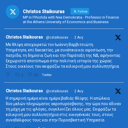
Christos Staikouras
Follow
MP in Fthiotida with Nea Demokratia - Professor in Finance
at the Athens University of Economics and Business
ta
Christos Staikouras
@cstaikouras
·
2 Αυγ
Με θλίψη αποχαιρετώ τον Ιωάννη Βαρβιτσιώτη.
Υπηρέτησε, επί δεκαετίες, με συνέπεια και αφοσίωση, την
πατρίδα, τη δημόσια ζωή και την Παράταξη της ΝΔ, αφήνοντας
ξεχωριστό αποτύπωμα στην πολιτική ιστορία της χώρας.
Στους οικείους του εκφράζω τα ειλικρινή μου συλλυπητήρια.
2
26
Twitter
ta
Christos Staikouras
@cstaikouras
·
2 Αυγ
Η σημερινή ημέρα είναι ημέρα βαθιάς θλίψης. Η απώλεια
δύο μελών πληρώματος αεροπυρόσβεσης, την ώρα που έδιναν
τη μάχη με τις φλόγες, συγκλονίζει όλους μας. Εκφράζω τα
ειλικρινή μου συλλυπητήρια στις οικογένειές τους, στους
συναδέλφους τους και στην Πυροσβεστική Υπηρεσία.