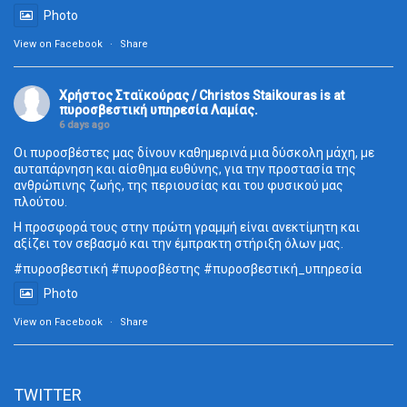
Photo
View on Facebook
·
Share
Χρήστος Σταϊκούρας / Christos Staikouras
is at
πυροσβεστική υπηρεσία Λαμίας.
6 days ago
Οι πυροσβέστες μας δίνουν καθημερινά μια δύσκολη μάχη, με
αυταπάρνηση και αίσθημα ευθύνης, για την προστασία της
ανθρώπινης ζωής, της περιουσίας και του φυσικού μας
πλούτου.
Η προσφορά τους στην πρώτη γραμμή είναι ανεκτίμητη και
αξίζει τον σεβασμό και την έμπρακτη στήριξη όλων μας.
#πυροσβεστική
#πυροσβέστης
#πυροσβεστική_
υπηρεσία
Photo
View on Facebook
·
Share
TWITTER