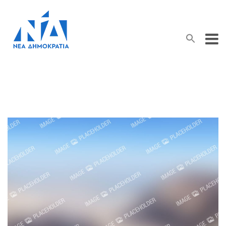
Search Button
Search
for: