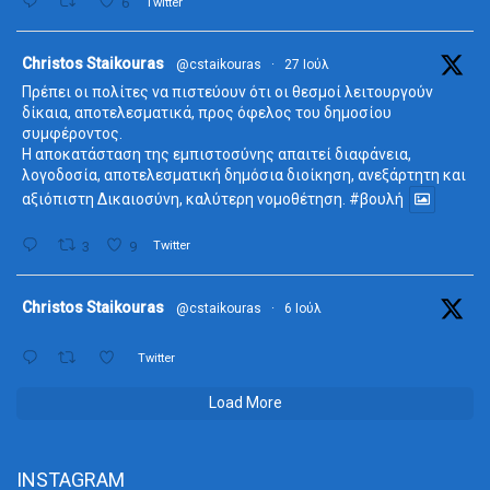
6
Twitter
ta
Christos Staikouras
@cstaikouras
·
27 Ιούλ
Πρέπει οι πολίτες να πιστεύουν ότι οι θεσμοί λειτουργούν
δίκαια, αποτελεσματικά, προς όφελος του δημοσίου
συμφέροντος.
Η αποκατάσταση της εμπιστοσύνης απαιτεί διαφάνεια,
λογοδοσία, αποτελεσματική δημόσια διοίκηση, ανεξάρτητη και
αξιόπιστη Δικαιοσύνη, καλύτερη νομοθέτηση.
#βουλή
3
9
Twitter
ta
Christos Staikouras
@cstaikouras
·
6 Ιούλ
Twitter
Load More
INSTAGRAM