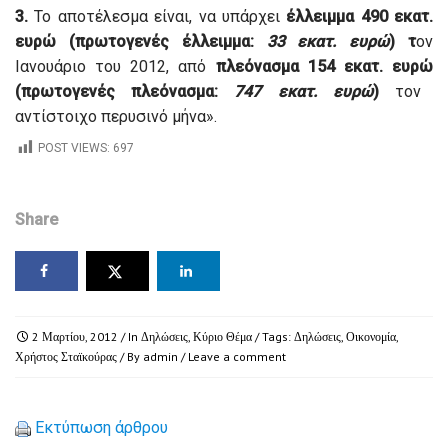
3.
Το αποτέλεσμα είναι, να υπάρχει
έλλειμμα
490 εκατ.
ευρώ
(
πρωτογενές έλλειμμα:
33 εκατ. ευρώ
) τ
ον
Ιανουάριο του 2012, από
πλεόνασμα 154 εκατ. ευρώ
(
πρωτογενές πλεόνασμα:
747 εκατ. ευρώ
)
τον
αντίστοιχο περυσινό μήνα».
POST VIEWS:
697
Share
2 Μαρτίου, 2012
/ In
Δηλώσεις
,
Κύριο Θέμα
/ Tags:
Δηλώσεις
,
Οικονομία
,
Χρήστος Σταϊκούρας
/ By
admin
/
Leave a comment
Εκτύπωση άρθρου