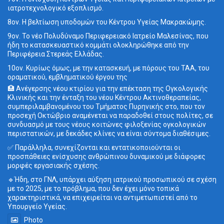
ιατροτεχνολογικό εξοπλισμό.
8ον. Η βελτίωση υποδομών του Κέντρου Υγείας Μακρακώμης.
9ον. Το νέο Πολυδύναμο Περιφερειακό Ιατρείο Μαλεσίνας, που
ήδη το κατασκευαστικό κομμάτι ολοκληρώθηκε από την
Περιφέρεια Στερεάς Ελλάδας.
10ον. Κυρίως όμως, με την κατασκευή, με πόρους του ΤΑΑ, του
οραματικού, εμβληματικού έργου της
🏥 Ανέγερσης νέου κτιρίου για την επέκταση της Ογκολογικής
Κλινικής και την ένταξη του νέου Κέντρου Ακτινοθεραπείας,
συμπεριλαμβανομένου του Τμήματος Πυρηνικής στο, που τον
προσεχή Οκτώβριο αναμένεται να παραδοθεί στους πολίτες, σε
συνδυασμό με τους νέους κοιτώνες φιλοξενίας ογκολογικών
περιστατικών, με δεκάδες κλίνες να είναι σύντομα διαθέσιμες.
✅ Παράλληλα, συνεχίζονται και εντατικοποιούνται οι
προσπάθειες ενίσχυσης ανθρώπινου δυναμικού με διάφορες
μορφές εργασιακής σχέσης.
🔹Ήδη, στο ΓΝΛ, υπάρχει αύξηση ιατρικού προσωπικού σε σχέση
με το 2025, με το πρόβλημα, που δεν έχει μόνο τοπικά
χαρακτηριστικά, να επιχειρείται να αντιμετωπιστεί από το
Υπουργείο Υγείας.
Photo