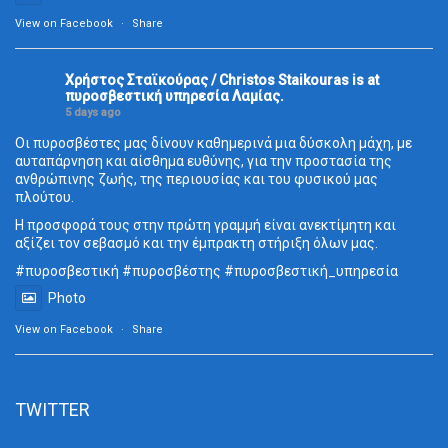
View on Facebook
·
Share
Χρήστος Σταϊκούρας / Christos Staikouras
is at
πυροσβεστική υπηρεσία Λαμίας.
5 days ago
Οι πυροσβέστες μας δίνουν καθημερινά μια δύσκολη μάχη, με
αυταπάρνηση και αίσθημα ευθύνης, για την προστασία της
ανθρώπινης ζωής, της περιουσίας και του φυσικού μας
πλούτου.
Η προσφορά τους στην πρώτη γραμμή είναι ανεκτίμητη και
αξίζει τον σεβασμό και την έμπρακτη στήριξη όλων μας.
#πυροσβεστική #πυροσβέστης #πυροσβεστική_υπηρεσία
Photo
View on Facebook
·
Share
TWITTER