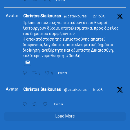
6
Avatar
Christos Staikouras
@cstaikouras
·
27 Ιούλ
Πρέπει οι πολίτες να πιστεύουν ότι οι θεσμοί
λειτουργούν δίκαια, αποτελεσματικά, προς όφελος
του δημοσίου συμφέροντος.
Η αποκατάσταση της εμπιστοσύνης απαιτεί
διαφάνεια, λογοδοσία, αποτελεσματική δημόσια
διοίκηση, ανεξάρτητη και αξιόπιστη Δικαιοσύνη,
καλύτερη νομοθέτηση. #βουλή
3
9
Twitter
Avatar
Christos Staikouras
@cstaikouras
·
6 Ιούλ
Twitter
Load More