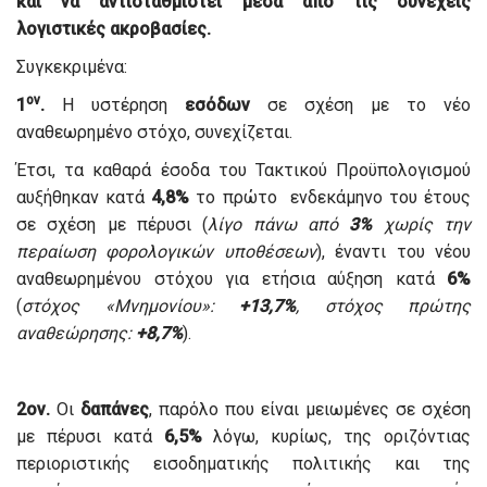
και να αντισταθμιστεί μέσα από τις συνεχείς
λογιστικές ακροβασίες.
Συγκεκριμένα:
ον
1
.
Η υστέρηση
εσόδων
σε σχέση με το νέο
αναθεωρημένο στόχο, συνεχίζεται.
Έτσι, τα καθαρά έσοδα του Τακτικού Προϋπολογισμού
αυξήθηκαν κατά
4,8%
το πρώτο ενδεκάμηνο του έτους
σε σχέση με πέρυσι (
λίγο πάνω από
3%
χωρίς την
περαίωση φορολογικών υποθέσεων
), έναντι του νέου
αναθεωρημένου στόχου για ετήσια αύξηση κατά
6%
(
στόχος «Μνημονίου»:
+13,7%
, στόχος πρώτης
αναθεώρησης:
+8,7%
).
2ον.
Οι
δαπάνες
, παρόλο που είναι μειωμένες σε σχέση
με πέρυσι κατά
6,5%
λόγω, κυρίως, της οριζόντιας
περιοριστικής εισοδηματικής πολιτικής και της