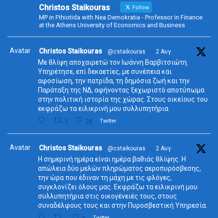
Christos Staikouras
Follow
MP in Fthiotida with Nea Demokratia - Professor in Finance
at the Athens University of Economics and Business
Avatar
Christos Staikouras
@cstaikouras
·
2 Αυγ
Με θλίψη αποχαιρετώ τον Ιωάννη Βαρβιτσιώτη.
Υπηρέτησε, επί δεκαετίες, με συνέπεια και
αφοσίωση, την πατρίδα, τη δημόσια ζωή και την
Παράταξη της ΝΔ, αφήνοντας ξεχωριστό αποτύπωμα
στην πολιτική ιστορία της χώρας. Στους οικείους του
εκφράζω τα ειλικρινή μου συλλυπητήρια.
2
26
Twitter
Avatar
Christos Staikouras
@cstaikouras
·
2 Αυγ
Η σημερινή ημέρα είναι ημέρα βαθιάς θλίψης. Η
απώλεια δύο μελών πληρώματος αεροπυρόσβεσης,
την ώρα που έδιναν τη μάχη με τις φλόγες,
συγκλονίζει όλους μας. Εκφράζω τα ειλικρινή μου
συλλυπητήρια στις οικογένειές τους, στους
συναδέλφους τους και στην Πυροσβεστική Υπηρεσία.
Twitter