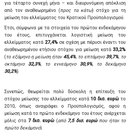
για τέταρτο συνεχή μήνα – και διευρυνόμενη απόκλιση
από τον αναθεωρημένο (
προς τα κάτω
) στόχο για τη
μείωση του ελλείμματος του Κρατικού Προϋπολογισμού.
Έτσι, σύμφωνα με τα στοιχεία του πρώτου ενδεκάμηνου
του έτους, επιτυγχάνεται λογιστική μείωση του
ελλείμματος κατά
27,4%
σε σχέση με πέρυσι έναντι του
αναθεωρημένου ετήσιου στόχου για μείωση κατά
33,2%
(
το εξάμηνο η μείωση ήταν
45,4%
, το επτάμηνο
39,7%
, το
οκτάμηνο
32,3%
, το εννεάμηνο
30,9%
, το δεκάμηνο
30,2%
).
Συνεπώς, θεωρείται πολύ δύσκολη η επίτευξη του
στόχου μείωσης του ελλείμματος κατά
10 δισ. ευρώ
το
2010, όπως αναγράφει ο Προϋπολογισμός, αφού η
μείωση κατά το πρώτο ενδεκάμηνο του έτους ανέρχεται
μόλις στα
7 δισ. ευρώ
(
από
7,5 δισ. ευρώ
που ήταν το
πρώτο δεκάμηνο
).