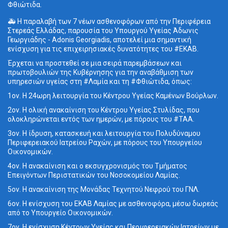
Φθιώτιδα.
🚑 Η παραλαβή των 7 νέων ασθενοφόρων από την Περιφέρεια
Στερεάς Ελλάδας, παρουσία του Υπουργού Υγείας Άδωνις
Γεωργιάδης - Adonis Georgiadis, αποτελεί μια σημαντική
ενίσχυση για τις επιχειρησιακές δυνατότητες του #ΕΚΑΒ.
Έρχεται να προστεθεί σε μια σειρά παρεμβάσεων και
πρωτοβουλιών της Κυβέρνησης για την αναβάθμιση των
υπηρεσιών υγείας στη #Λαμία και τη #Φθιώτιδα, όπως:
1ον. Η 24ωρη λειτουργία του Κέντρου Υγείας Καμένων Βούρλων.
2ον. Η ολική ανακαίνιση του Κέντρου Υγείας Στυλίδας, που
ολοκληρώνεται εντός των ημερών, με πόρους του #ΤΑΑ.
3ον. Η ίδρυση, κατασκευή και λειτουργία του Πολυδύναμου
Περιφερειακού Ιατρείου Ραχών, με πόρους του Υπουργείου
Οικονομικών.
4ον. Η ανακαίνιση και ο εκσυγχρονισμός του Τμήματος
Επειγόντων Περιστατικών του Νοσοκομείου Λαμίας.
5ον. Η ανακαίνιση της Μονάδας Τεχνητού Νεφρού του ΓΝΛ.
6ον. Η ενίσχυση του ΕΚΑΒ Λαμίας με ασθενοφόρα, μέσω δωρεάς
από το Υπουργείο Οικονομικών.
7ον. Η ενίσχυση Κέντρων Υγείας και Περιφερειακών Ιατρείων με