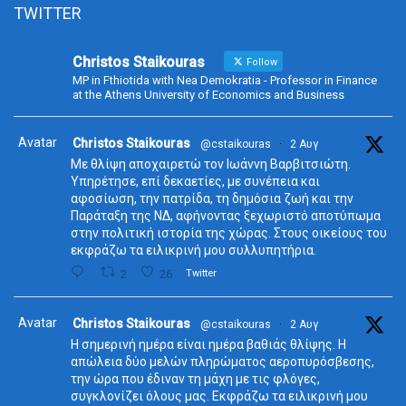
TWITTER
Christos Staikouras
Follow
MP in Fthiotida with Nea Demokratia - Professor in Finance
at the Athens University of Economics and Business
Avatar
Christos Staikouras
@cstaikouras
·
2 Αυγ
Με θλίψη αποχαιρετώ τον Ιωάννη Βαρβιτσιώτη.
Υπηρέτησε, επί δεκαετίες, με συνέπεια και
αφοσίωση, την πατρίδα, τη δημόσια ζωή και την
Παράταξη της ΝΔ, αφήνοντας ξεχωριστό αποτύπωμα
στην πολιτική ιστορία της χώρας. Στους οικείους του
εκφράζω τα ειλικρινή μου συλλυπητήρια.
2
26
Twitter
Avatar
Christos Staikouras
@cstaikouras
·
2 Αυγ
Η σημερινή ημέρα είναι ημέρα βαθιάς θλίψης. Η
απώλεια δύο μελών πληρώματος αεροπυρόσβεσης,
την ώρα που έδιναν τη μάχη με τις φλόγες,
συγκλονίζει όλους μας. Εκφράζω τα ειλικρινή μου