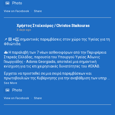
Photo
View on Facebook
·
Share
Χρήστος Σταϊκούρας / Christos Staikouras
3 days ago
📌 🔟 ➕1️⃣ σημαντικές παρεμβάσεις στον χώρο της Υγείας για τη
Φθιώτιδα.
🚑 Η παραλαβή των 7 νέων ασθενοφόρων από την Περιφέρεια
Στερεάς Ελλάδας, παρουσία του Υπουργού Υγείας Άδωνις
Γεωργιάδης - Adonis Georgiadis, αποτελεί μια σημαντική
ενίσχυση για τις επιχειρησιακές δυνατότητες του
#ΕΚΑΒ
.
Έρχεται να προστεθεί σε μια σειρά παρεμβάσεων και
πρωτοβουλιών της Κυβέρνησης για την αναβάθμιση των υπηρ
...
See More
Photo
View on Facebook
·
Share