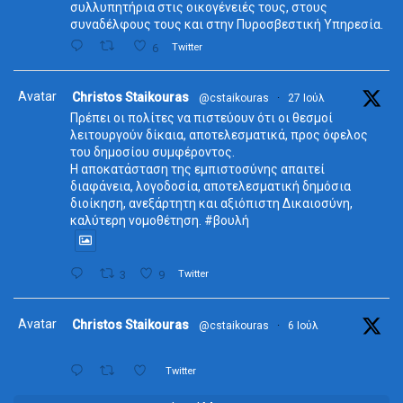
συλλυπητήρια στις οικογένειές τους, στους
συναδέλφους τους και στην Πυροσβεστική Υπηρεσία.
6
Twitter
Avatar
Christos Staikouras
@cstaikouras
·
27 Ιούλ
Πρέπει οι πολίτες να πιστεύουν ότι οι θεσμοί
λειτουργούν δίκαια, αποτελεσματικά, προς όφελος
του δημοσίου συμφέροντος.
Η αποκατάσταση της εμπιστοσύνης απαιτεί
διαφάνεια, λογοδοσία, αποτελεσματική δημόσια
διοίκηση, ανεξάρτητη και αξιόπιστη Δικαιοσύνη,
καλύτερη νομοθέτηση. #βουλή
3
9
Twitter
Avatar
Christos Staikouras
@cstaikouras
·
6 Ιούλ
Twitter