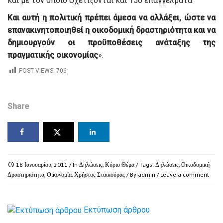
και με τον οποίο σχετίζονται και 150 επαγγέλματα.
Και αυτή η πολιτική πρέπει άμεσα να αλλάξει, ώστε να
επανακινητοποιηθεί η οικοδομική δραστηριότητα και να
δημιουργούν οι προϋποθέσεις ανάταξης της
πραγματικής οικονομίας
».
POST VIEWS:
706
Share
18 Ιανουαρίου, 2011
/ In
Δηλώσεις
,
Κύριο Θέμα
/ Tags:
Δηλώσεις
,
Οικοδομική
Δραστηριότητα
,
Οικονομία
,
Χρήστος Σταϊκούρας
/ By
admin
/
Leave a comment
Εκτύπωση άρθρου