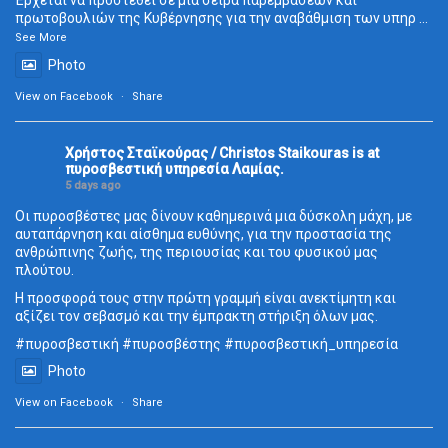
Έρχεται να προστεθεί σε μια σειρά παρεμβάσεων και
πρωτοβουλιών της Κυβέρνησης για την αναβάθμιση των υπηρ
...
See More
Photo
View on Facebook
·
Share
Χρήστος Σταϊκούρας / Christos Staikouras
is at
πυροσβεστική υπηρεσία Λαμίας.
5 days ago
Οι πυροσβέστες μας δίνουν καθημερινά μια δύσκολη μάχη, με
αυταπάρνηση και αίσθημα ευθύνης, για την προστασία της
ανθρώπινης ζωής, της περιουσίας και του φυσικού μας
πλούτου.
Η προσφορά τους στην πρώτη γραμμή είναι ανεκτίμητη και
αξίζει τον σεβασμό και την έμπρακτη στήριξη όλων μας.
#πυροσβεστική
#πυροσβέστης
#πυροσβεστική_
υπηρεσία
Photo
View on Facebook
·
Share