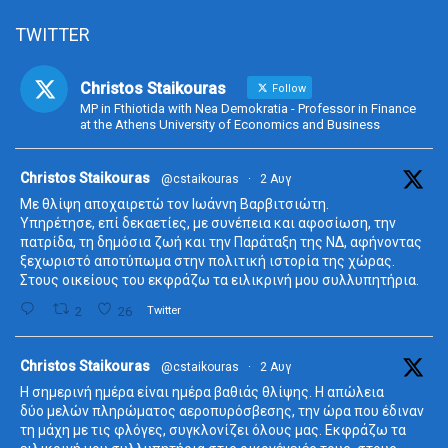
TWITTER
Christos Staikouras
Follow
MP in Fthiotida with Nea Demokratia - Professor in Finance
at the Athens University of Economics and Business
ta
Christos Staikouras
@cstaikouras
·
2 Αυγ
Με θλίψη αποχαιρετώ τον Ιωάννη Βαρβιτσιώτη.
Υπηρέτησε, επί δεκαετίες, με συνέπεια και αφοσίωση, την
πατρίδα, τη δημόσια ζωή και την Παράταξη της ΝΔ, αφήνοντας
ξεχωριστό αποτύπωμα στην πολιτική ιστορία της χώρας.
Στους οικείους του εκφράζω τα ειλικρινή μου συλλυπητήρια.
2
26
Twitter
ta
Christos Staikouras
@cstaikouras
·
2 Αυγ
Η σημερινή ημέρα είναι ημέρα βαθιάς θλίψης. Η απώλεια
δύο μελών πληρώματος αεροπυρόσβεσης, την ώρα που έδιναν
τη μάχη με τις φλόγες, συγκλονίζει όλους μας. Εκφράζω τα