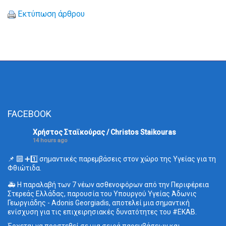
Εκτύπωση άρθρου
FACEBOOK
Χρήστος Σταϊκούρας / Christos Staikouras
14 hours ago
📌 🔟 ➕1️⃣ σημαντικές παρεμβάσεις στον χώρο της Υγείας για τη
Φθιώτιδα.
🚑 Η παραλαβή των 7 νέων ασθενοφόρων από την Περιφέρεια
Στερεάς Ελλάδας, παρουσία του Υπουργού Υγείας Άδωνις
Γεωργιάδης - Adonis Georgiadis, αποτελεί μια σημαντική
ενίσχυση για τις επιχειρησιακές δυνατότητες του
#ΕΚΑΒ
.