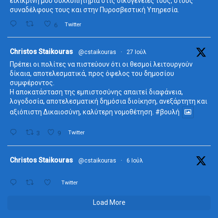
ειλικρινή μου συλλυπητήρια στις οικογένειές τους, στους
συναδέλφους τους και στην Πυροσβεστική Υπηρεσία.
6
Twitter
ta
Christos Staikouras
@cstaikouras
·
27 Ιούλ
Πρέπει οι πολίτες να πιστεύουν ότι οι θεσμοί λειτουργούν
δίκαια, αποτελεσματικά, προς όφελος του δημοσίου
συμφέροντος.
Η αποκατάσταση της εμπιστοσύνης απαιτεί διαφάνεια,
λογοδοσία, αποτελεσματική δημόσια διοίκηση, ανεξάρτητη και
αξιόπιστη Δικαιοσύνη, καλύτερη νομοθέτηση.
#βουλή
3
9
Twitter
ta
Christos Staikouras
@cstaikouras
·
6 Ιούλ
Twitter
Load More