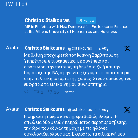
TWITTER
Christos Staikouras
Follow
MP in Fthiotida with Nea Demokratia - Professor in Finance
at the Athens University of Economics and Business
Avatar
Christos Staikouras
@cstaikouras
·
2 Αυγ
Με θλίψη αποχαιρετώ τον Ιωάννη Βαρβιτσιώτη.
Υπηρέτησε, επί δεκαετίες, με συνέπεια και
αφοσίωση, την πατρίδα, τη δημόσια ζωή και την
Παράταξη της ΝΔ, αφήνοντας ξεχωριστό αποτύπωμα
στην πολιτική ιστορία της χώρας. Στους οικείους του
εκφράζω τα ειλικρινή μου συλλυπητήρια.
2
26
Twitter
Avatar
Christos Staikouras
@cstaikouras
·
2 Αυγ
Η σημερινή ημέρα είναι ημέρα βαθιάς θλίψης. Η
απώλεια δύο μελών πληρώματος αεροπυρόσβεσης,
την ώρα που έδιναν τη μάχη με τις φλόγες,
συγκλονίζει όλους μας. Εκφράζω τα ειλικρινή μου