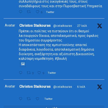
συλλυπητήρια στις οικογένειές τους, στους
συναδέλφους τους και στην Πυροσβεστική Υπηρεσία.
6
Twitter
Avatar
Christos Staikouras
@cstaikouras
·
27 Ιούλ
Πρέπει οι πολίτες να πιστεύουν ότι οι θεσμοί
λειτουργούν δίκαια, αποτελεσματικά, προς όφελος
του δημοσίου συμφέροντος.
Η αποκατάσταση της εμπιστοσύνης απαιτεί
διαφάνεια, λογοδοσία, αποτελεσματική δημόσια
διοίκηση, ανεξάρτητη και αξιόπιστη Δικαιοσύνη,
καλύτερη νομοθέτηση. #βουλή
3
9
Twitter
Avatar
Christos Staikouras
@cstaikouras
·
6 Ιούλ
Twitter