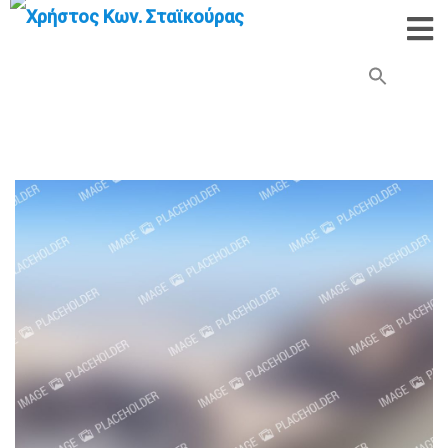
Search Button
Search
for: