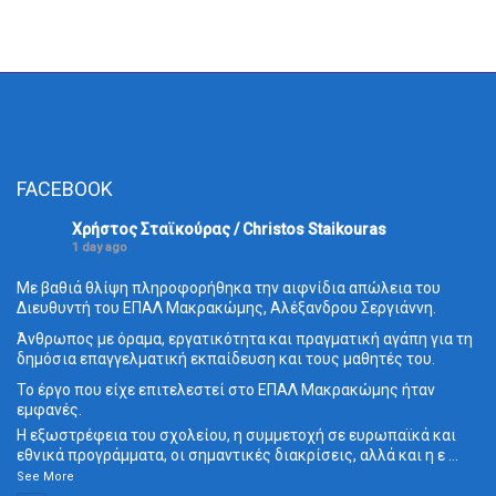
FACEBOOK
Χρήστος Σταϊκούρας / Christos Staikouras
1 day ago
Με βαθιά θλίψη πληροφορήθηκα την αιφνίδια απώλεια του
Διευθυντή του ΕΠΑΛ Μακρακώμης, Αλέξανδρου Σεργιάννη.
Άνθρωπος με όραμα, εργατικότητα και πραγματική αγάπη για τη
δημόσια επαγγελματική εκπαίδευση και τους μαθητές του.
Το έργο που είχε επιτελεστεί στο ΕΠΑΛ Μακρακώμης ήταν
εμφανές.
Η εξωστρέφεια του σχολείου, η συμμετοχή σε ευρωπαϊκά και
εθνικά προγράμματα, οι σημαντικές διακρίσεις, αλλά και η ε
...
See More