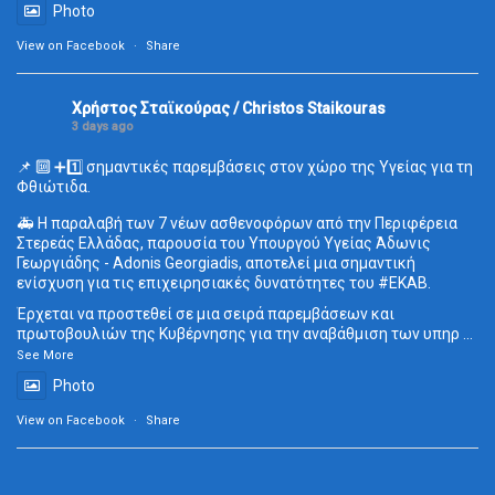
Photo
View on Facebook
·
Share
Χρήστος Σταϊκούρας / Christos Staikouras
3 days ago
📌 🔟 ➕1️⃣ σημαντικές παρεμβάσεις στον χώρο της Υγείας για τη
Φθιώτιδα.
🚑 Η παραλαβή των 7 νέων ασθενοφόρων από την Περιφέρεια
Στερεάς Ελλάδας, παρουσία του Υπουργού Υγείας Άδωνις
Γεωργιάδης - Adonis Georgiadis, αποτελεί μια σημαντική
ενίσχυση για τις επιχειρησιακές δυνατότητες του
#ΕΚΑΒ
.
Έρχεται να προστεθεί σε μια σειρά παρεμβάσεων και
πρωτοβουλιών της Κυβέρνησης για την αναβάθμιση των υπηρ
...
See More
Photo
View on Facebook
·
Share