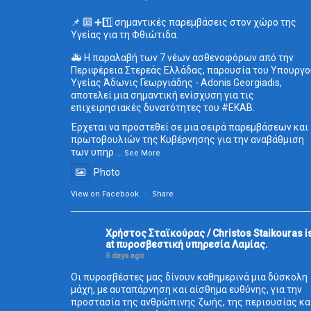
📌 🔟 ➕1️⃣ σημαντικές παρεμβάσεις στον χώρο της
Υγείας για τη Φθιώτιδα.
🚑 Η παραλαβή των 7 νέων ασθενοφόρων από την
Περιφέρεια Στερεάς Ελλάδας, παρουσία του Υπουργο
Υγείας Άδωνις Γεωργιάδης - Adonis Georgiadis,
αποτελεί μια σημαντική ενίσχυση για τις
επιχειρησιακές δυνατότητες του
#ΕΚΑΒ
.
Έρχεται να προστεθεί σε μια σειρά παρεμβάσεων και
πρωτοβουλιών της Κυβέρνησης για την αναβάθμιση
των υπηρ
...
See More
Photo
View on Facebook
·
Share
Χρήστος Σταϊκούρας / Christos Staikouras
i
at πυροσβεστική υπηρεσία Λαμίας.
5 days ago
Οι πυροσβέστες μας δίνουν καθημερινά μια δύσκολη
μάχη, με αυταπάρνηση και αίσθημα ευθύνης, για την
προστασία της ανθρώπινης ζωής, της περιουσίας κα