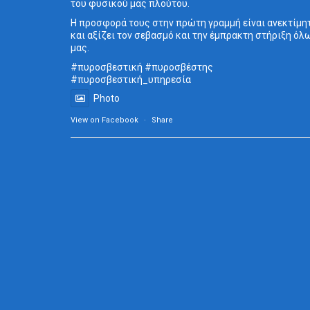
του φυσικού μας πλούτου.
Η προσφορά τους στην πρώτη γραμμή είναι ανεκτίμη
και αξίζει τον σεβασμό και την έμπρακτη στήριξη όλ
μας.
#πυροσβεστική
#πυροσβέστης
#πυροσβεστική_
υπηρεσία
Photo
View on Facebook
·
Share