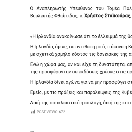
Ο Αναπληρωτής Υπεύθυνος του Τομέα Πολι
Βουλευτής Φθιώτιδας, κ.
Χρήστος Σταϊκούρας
«Η Ιρλανδία ανακοίνωσε ότι το έλλειμμά της θ
Η Ιρλανδία, όμως, σε αντίθεση με ό,τι έκανε η
με σχετικά χαμηλό κόστος τις δανειακές της α
Ενώ η χώρα μας, αν και είχε τη δυνατότητα, α
της προσφέρονταν σε εκδόσεις χρέους στις αρ
Η Ιρλανδία δίνει αγώνα για να μην προσφύγει σ
Εμείς, με τις πράξεις και παραλείψεις της Κυ
Δική της αποκλειστικά η επιλογή, δική της και η
POST VIEWS:
672