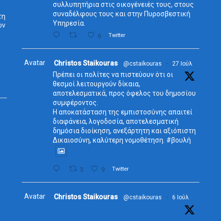
συλλυπητήρια στις οικογένειές τους, στους
συναδέλφους τους και στην Πυροσβεστική
τη
Υπηρεσία.
ων
6
Twitter
Avatar
Christos Staikouras
@cstaikouras
·
27 Ιούλ
Πρέπει οι πολίτες να πιστεύουν ότι οι
θεσμοί λειτουργούν δίκαια,
αποτελεσματικά, προς όφελος του δημοσίου
συμφέροντος.
Η αποκατάσταση της εμπιστοσύνης απαιτεί
διαφάνεια, λογοδοσία, αποτελεσματική
δημόσια διοίκηση, ανεξάρτητη και αξιόπιστη
Δικαιοσύνη, καλύτερη νομοθέτηση. #βουλή
3
9
Twitter
Avatar
Christos Staikouras
@cstaikouras
·
6 Ιούλ