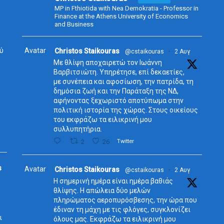
MP in Fthiotida with Nea Demokratia - Professor in
Finance at the Athens University of Economics
and Business
ύ
Avatar
Christos Staikouras
@cstaikouras
·
2 Αυγ
Με θλίψη αποχαιρετώ τον Ιωάννη
Βαρβιτσιώτη. Υπηρέτησε, επί δεκαετίες,
με συνέπεια και αφοσίωση, την πατρίδα, τη
δημόσια ζωή και την Παράταξη της ΝΔ,
αφήνοντας ξεχωριστό αποτύπωμα στην
πολιτική ιστορία της χώρας. Στους οικείους
του εκφράζω τα ειλικρινή μου
συλλυπητήρια.
2
26
Twitter
s
Avatar
Christos Staikouras
@cstaikouras
·
2 Αυγ
Η σημερινή ημέρα είναι ημέρα βαθιάς
θλίψης. Η απώλεια δύο μελών
πληρώματος αεροπυρόσβεσης, την ώρα που
έδιναν τη μάχη με τις φλόγες, συγκλονίζει
ι
όλους μας. Εκφράζω τα ειλικρινή μου