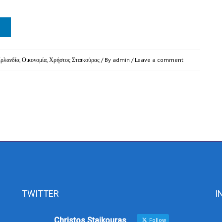
Ιρλανδία
,
Οικονομία
,
Χρήστος Σταϊκούρας
/ By
admin
/
Leave a comment
TWITTER
I
Christos Staikouras
Follow