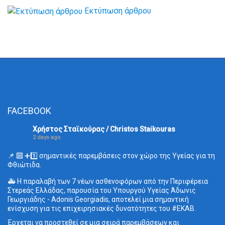
Εκτύπωση άρθρου
FACEBOOK
Χρήστος Σταϊκούρας / Christos Staikouras
2 days ago
📌 🔟 ➕1️⃣ σημαντικές παρεμβάσεις στον χώρο της Υγείας για τη
Φθιώτιδα.
🚑 Η παραλαβή των 7 νέων ασθενοφόρων από την Περιφέρεια
Στερεάς Ελλάδας, παρουσία του Υπουργού Υγείας Άδωνις
Γεωργιάδης - Adonis Georgiadis, αποτελεί μια σημαντική
ενίσχυση για τις επιχειρησιακές δυνατότητες του #ΕΚΑΒ.
Έρχεται να προστεθεί σε μια σειρά παρεμβάσεων και