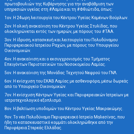
πρωτοβουλιών της Κυβέρνησης για την αναβάθμιση των
υπηρεσιών υγείας στη #Λαμία και τη #Φθιώτιδα, όπως:
1ον. Η 24ωρη λειτουργία του Κέντρου Υγείας Καμένων Βούρλων.
2ον. Η ολική ανακαίνιση του Κέντρου Υγείας Στυλίδας, που
ολοκληρώνεται εντός των ημερών, με πόρους του #ΤΑΑ.
3ον. Η ίδρυση, κατασκευή και λειτουργία του Πολυδύναμου
Περιφερειακού Ιατρείου Ραχών, με πόρους του Υπουργείου
Οικονομικών.
4ον. Η ανακαίνιση και ο εκσυγχρονισμός του Τμήματος
Επειγόντων Περιστατικών του Νοσοκομείου Λαμίας.
5ον. Η ανακαίνιση της Μονάδας Τεχνητού Νεφρού του ΓΝΛ.
6ον. Η ενίσχυση του ΕΚΑΒ Λαμίας με ασθενοφόρα, μέσω δωρεάς
από το Υπουργείο Οικονομικών.
7ον. Η ενίσχυση Κέντρων Υγείας και Περιφερειακών Ιατρείων με
ιατροτεχνολογικό εξοπλισμό.
8ον. Η βελτίωση υποδομών του Κέντρου Υγείας Μακρακώμης.
9ον. Το νέο Πολυδύναμο Περιφερειακό Ιατρείο Μαλεσίνας, που
ήδη το κατασκευαστικό κομμάτι ολοκληρώθηκε από την
Περιφέρεια Στερεάς Ελλάδας.