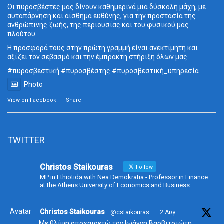
Οι πυροσβέστες μας δίνουν καθημερινά μια δύσκολη μάχη, με
αυταπάρνηση και αίσθημα ευθύνης, για την προστασία της
ανθρώπινης ζωής, της περιουσίας και του φυσικού μας
πλούτου.
Η προσφορά τους στην πρώτη γραμμή είναι ανεκτίμητη και
αξίζει τον σεβασμό και την έμπρακτη στήριξη όλων μας.
#πυροσβεστική #πυροσβέστης #πυροσβεστική_υπηρεσία
Photo
View on Facebook
·
Share
TWITTER
Christos Staikouras
Follow
MP in Fthiotida with Nea Demokratia - Professor in Finance
at the Athens University of Economics and Business
Avatar
Christos Staikouras
@cstaikouras
·
2 Αυγ
Με θλίψη αποχαιρετώ τον Ιωάννη Βαρβιτσιώτη.