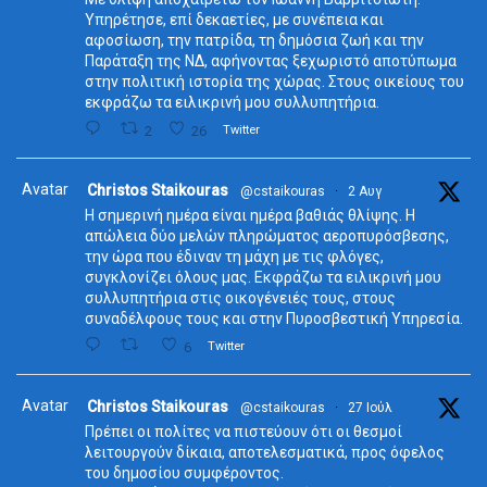
Υπηρέτησε, επί δεκαετίες, με συνέπεια και
αφοσίωση, την πατρίδα, τη δημόσια ζωή και την
Παράταξη της ΝΔ, αφήνοντας ξεχωριστό αποτύπωμα
στην πολιτική ιστορία της χώρας. Στους οικείους του
εκφράζω τα ειλικρινή μου συλλυπητήρια.
2
26
Twitter
Avatar
Christos Staikouras
@cstaikouras
·
2 Αυγ
Η σημερινή ημέρα είναι ημέρα βαθιάς θλίψης. Η
απώλεια δύο μελών πληρώματος αεροπυρόσβεσης,
την ώρα που έδιναν τη μάχη με τις φλόγες,
συγκλονίζει όλους μας. Εκφράζω τα ειλικρινή μου
συλλυπητήρια στις οικογένειές τους, στους
συναδέλφους τους και στην Πυροσβεστική Υπηρεσία.
6
Twitter
Avatar
Christos Staikouras
@cstaikouras
·
27 Ιούλ
Πρέπει οι πολίτες να πιστεύουν ότι οι θεσμοί
λειτουργούν δίκαια, αποτελεσματικά, προς όφελος
του δημοσίου συμφέροντος.