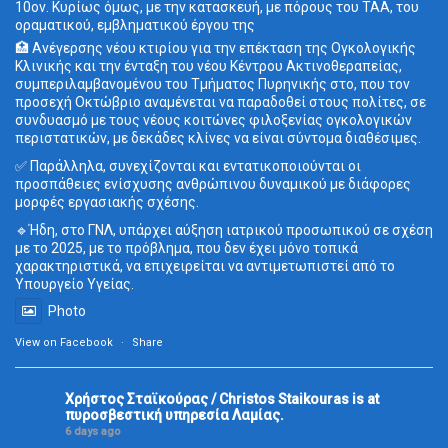
10ον. Κυρίως όμως, με την κατασκευή, με πόρους του ΤΑΑ, του
οραματικού, εμβληματικού έργου της
🏥 Ανέγερσης νέου κτιρίου για την επέκταση της Ογκολογικής
Κλινικής και την ένταξη του νέου Κέντρου Ακτινοθεραπείας,
συμπεριλαμβανομένου του Τμήματος Πυρηνικής στο, που τον
προσεχή Οκτώβριο αναμένεται να παραδοθεί στους πολίτες, σε
συνδυασμό με τους νέους κοιτώνες φιλοξενίας ογκολογικών
περιστατικών, με δεκάδες κλίνες να είναι σύντομα διαθέσιμες.
✅ Παράλληλα, συνεχίζονται και εντατικοποιούνται οι
προσπάθειες ενίσχυσης ανθρώπινου δυναμικού με διάφορες
μορφές εργασιακής σχέσης.
🔹Ήδη, στο ΓΝΛ, υπάρχει αύξηση ιατρικού προσωπικού σε σχέση
με το 2025, με το πρόβλημα, που δεν έχει μόνο τοπικά
χαρακτηριστικά, να επιχειρείται να αντιμετωπιστεί από το
Υπουργείο Υγείας.
Photo
View on Facebook
·
Share
Χρήστος Σταϊκούρας / Christos Staikouras
is at
πυροσβεστική υπηρεσία Λαμίας.
6 days ago