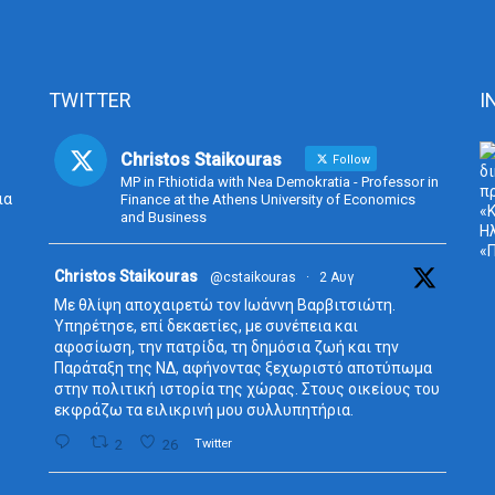
TWITTER
I
Christos Staikouras
Follow
MP in Fthiotida with Nea Demokratia - Professor in
ια
Finance at the Athens University of Economics
and Business
Avata
Christos Staikouras
@cstaikouras
·
2 Αυγ
r
Με θλίψη αποχαιρετώ τον Ιωάννη Βαρβιτσιώτη.
Υπηρέτησε, επί δεκαετίες, με συνέπεια και
αφοσίωση, την πατρίδα, τη δημόσια ζωή και την
Παράταξη της ΝΔ, αφήνοντας ξεχωριστό αποτύπωμα
στην πολιτική ιστορία της χώρας. Στους οικείους του
εκφράζω τα ειλικρινή μου συλλυπητήρια.
2
26
Twitter