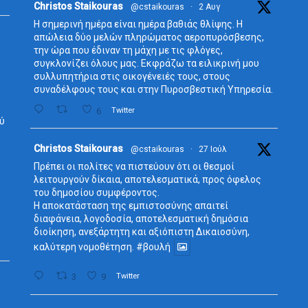
Avata
Christos Staikouras
@cstaikouras
·
2 Αυγ
r
Η σημερινή ημέρα είναι ημέρα βαθιάς θλίψης. Η
απώλεια δύο μελών πληρώματος αεροπυρόσβεσης,
την ώρα που έδιναν τη μάχη με τις φλόγες,
συγκλονίζει όλους μας. Εκφράζω τα ειλικρινή μου
συλλυπητήρια στις οικογένειές τους, στους
συναδέλφους τους και στην Πυροσβεστική Υπηρεσία.
6
Twitter
ύ
Avata
Christos Staikouras
@cstaikouras
·
27 Ιούλ
r
Πρέπει οι πολίτες να πιστεύουν ότι οι θεσμοί
λειτουργούν δίκαια, αποτελεσματικά, προς όφελος
του δημοσίου συμφέροντος.
Η αποκατάσταση της εμπιστοσύνης απαιτεί
διαφάνεια, λογοδοσία, αποτελεσματική δημόσια
διοίκηση, ανεξάρτητη και αξιόπιστη Δικαιοσύνη,
καλύτερη νομοθέτηση.
#βουλή
3
9
Twitter