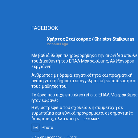
FACEBOOK
Χρήστος Σταϊκούρας / Christos Staikouras
22 hours ago
Με βαθιά θλίψη πληροφορήθηκα την αιφνίδια απώλε
του Διευθυντή του ΕΠΑΛ Μακρακώμης, Αλέξανδρου
Σεργιάννη.
Άνθρωπος με όραμα, εργατικότητα και πραγματική
αγάπη για τη δημόσια επαγγελματική εκπαίδευση και
τους μαθητές του.
Το έργο που είχε επιτελεστεί στο ΕΠΑΛ Μακρακώμης
ήταν εμφανές.
Η εξωστρέφεια του σχολείου, η συμμετοχή σε
ευρωπαϊκά και εθνικά προγράμματα, οι σημαντικές
διακρίσεις, αλλά και η ε
...
See More
Photo
View on Facebook
·
Share