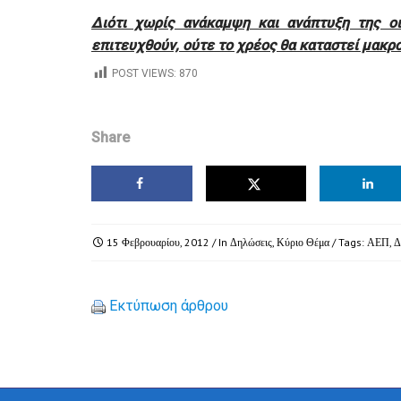
Διότι χωρίς ανάκαμψη και ανάπτυξη της οι
επιτευχθούν, ούτε το χρέος θα καταστεί μακρ
POST VIEWS:
870
Share
15 Φεβρουαρίου, 2012
/ In
Δηλώσεις
,
Κύριο Θέμα
/ Tags:
ΑΕΠ
,
Δ
Εκτύπωση άρθρου