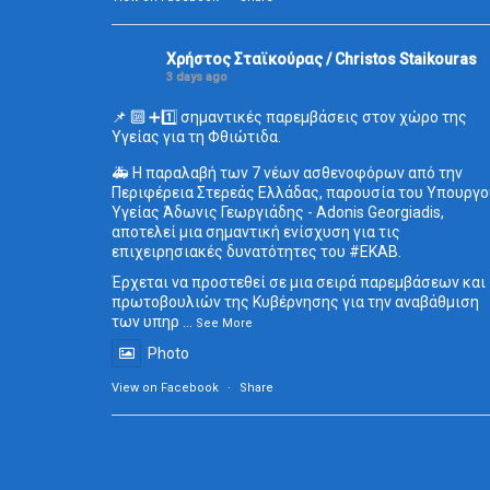
Χρήστος Σταϊκούρας / Christos Staikouras
3 days ago
📌 🔟 ➕1️⃣ σημαντικές παρεμβάσεις στον χώρο της
Υγείας για τη Φθιώτιδα.
🚑 Η παραλαβή των 7 νέων ασθενοφόρων από την
Περιφέρεια Στερεάς Ελλάδας, παρουσία του Υπουργο
Υγείας Άδωνις Γεωργιάδης - Adonis Georgiadis,
αποτελεί μια σημαντική ενίσχυση για τις
επιχειρησιακές δυνατότητες του
#ΕΚΑΒ
.
Έρχεται να προστεθεί σε μια σειρά παρεμβάσεων και
πρωτοβουλιών της Κυβέρνησης για την αναβάθμιση
των υπηρ
...
See More
Photo
View on Facebook
·
Share