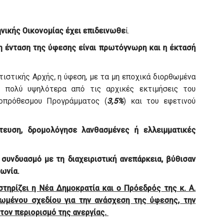
νικής Οικονομίας έχει επιδεινωθε
ί.
η ένταση της ύφεσης είναι πρωτόγνωρη και η έκτασή
τιστικής Αρχής, η ύφεση, με τα μη εποχικά διορθωμένα
 πολύ υψηλότερα από τις αρχικές εκτιμήσεις του
οπρόθεσμου Προγράμματος (
3,5%
) και του εφετινού
ευση, δρομολόγησε λανθασμένες ή ελλειμματικές
 συνδυασμό με τη διαχειριστική ανεπάρκεια, βύθισαν
νωνία.
τηρίζει η Νέα Δημοκρατία και ο Πρόεδρός της κ. Α.
ωμένου σχεδίου για την ανάσχεση της ύφεσης, την
τον περιορισμό της ανεργίας.