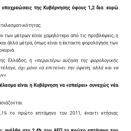
ς υποχρεώσεις της Κυβέρνησης ύψους 1,2 δισ. ευρώ
οτελεσματικότητας.
ν των μέτρων είναι χαμηλότερο από τις προβλέψεις, η
και άλλα μέτρα, όπως είναι η έκτακτη φορολόγηση των
οκυριά.
της Ελλάδος, η
«περαιτέρω αύξηση της φορολογικής
ληγε, όχι μόνο να επιτείνει την ύφεση, αλλά και να
ων»
.
τέλεσμα είναι η Κυβέρνηση να «σπείρει» συνεχώς νέα
σιάζονται.
,1%
το πρώτο επτάμηνο του 2011, έναντι ετήσιας
αι: ανήλθε στο 2,4% του ΑΕΠ το πρώτο επτάμηνο του