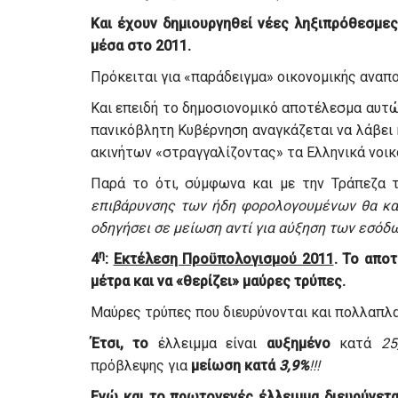
Και έχουν δημιουργηθεί νέες ληξιπρόθεσμε
μέσα στο 2011.
Πρόκειται για «παράδειγμα» οικονομικής αναπ
Και επειδή το δημοσιονομικό αποτέλεσμα αυτώ
πανικόβλητη Κυβέρνηση αναγκάζεται να λάβει 
ακινήτων «στραγγαλίζοντας» τα Ελληνικά νοικ
Παρά το ότι, σύμφωνα και με την Τράπεζα 
επιβάρυνσης των ήδη φορολογουμένων θα κατέ
οδηγήσει σε μείωση αντί για αύξηση των εσόδ
η
4
:
Εκτέλεση Προϋπολογισμού 2011
. Το απο
μέτρα και να «θερίζει» μαύρες τρύπες.
Μαύρες τρύπες που διευρύνονται και πολλαπλα
Έτσι, το
έλλειμμα είναι
αυξημένο
κατά
25
πρόβλεψης για
μείωση
κατά
3,9%
!!!
Ενώ και το πρωτογενές έλλειμμα
διευρύνετ