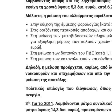
λαμβάνοντας υπόψη και τις ληξιπρόθεσμες
εκείνη τη χρονιά ύψους 5,3 δισ. ευρώ, κατά 6,
Μάλιστα, η μείωση του ελλείμματος οφείλετα
Στην αύξηση της έμμεσης φορολογίας [κατά 3,
Στις οριζόντιες περικοπές αποδοχών και συν
Στη μείωση των μεταβιβαστικών πληρωμών 
για εξόφληση μέρους των παλαιών χρεών τ
ευρώ].
Στη μείωση των δαπανών του ΠΔΕ [κατά 1,1 δ
Στη μείωση των καταναλωτικών και σύνθετω
Δηλαδή, η μείωση προέρχεται, κυρίως, από λ
νοικοκυριών και επιχειρήσεων και από την 
μείωση της σπατάλης
.
Πολιτικές επιλογές που διόγκωσαν, όπως 
ανεργία
.
η
3
:
Για το 2011
. Λαμβάνονται
μέτρα συνολικο
μέτρα ύψους 14,3 δισ. ευρώ), προκειμένου να 