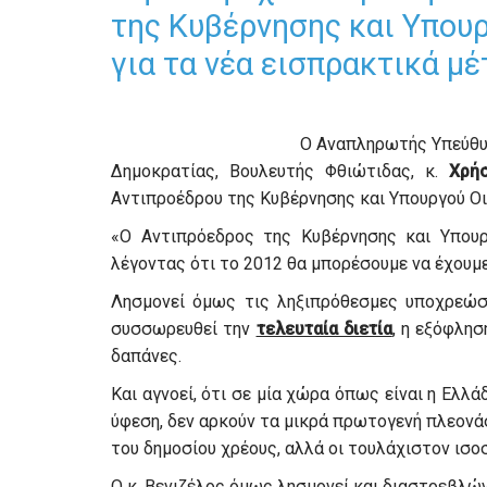
της Κυβέρνησης και Υπουρ
για τα νέα εισπρακτικά μέ
Ο Α
ναπληρωτής Υπεύθυν
Δημοκρατίας, Βουλευτής Φθιώτιδας, κ.
Χρή
Αντιπροέδρου της Κυβέρνησης και Υπουργού Οι
«Ο Αντιπρόεδρος της Κυβέρνησης και Υπουργ
λέγοντας ότι το 2012 θα μπορέσουμε να έχουμ
Λησμονεί όμως τις ληξιπρόθεσμες υποχρεώσ
συσσωρευθεί την
τελευταία διετία
, η εξόφλη
δαπάνες.
Και αγνοεί, ότι σε μία χώρα όπως είναι η Ελλ
ύφεση, δεν αρκούν τα μικρά πρωτογενή πλεονά
του δημοσίου χρέους, αλλά οι τουλάχιστον ισο
Ο κ. Βενιζέλος όμως λησμονεί και διαστρεβλών