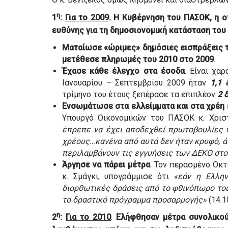
η
1
:
Για το 2009
. Η Κυβέρνηση του ΠΑΣΟΚ, η οπ
ευθύνης για τη δημοσιονομική κατάσταση του
Ματαίωσε «ώριμες» δημόσιες εισπράξεις τ
μετέθεσε πληρωμές του 2010 στο 2009
.
Έχασε κάθε έλεγχο στα έσοδα
. Είναι χα
Ιανουαρίου – Σεπτεμβρίου 2009 ήταν
1,1 
τρίμηνο του έτους ξεπέρασε τα επιπλέον
2 
Ενσωμάτωσε στα ελλείμματα και στα χρέη
Υπουργό Οικονομικών του ΠΑΣΟΚ κ. Χρι
έπρεπε να έχει αποδεχθεί πρωτοβουλίες 
χρέους…κανένα από αυτά δεν ήταν κρυφό, 
περιλαμβάνουν τις εγγυήσεις των ΔΕΚΟ στο
Άργησε να πάρει μέτρα
. Τον περασμένο Οκτ
κ. Σμάγκι, υπογράμμισε ότι
«εάν η Ελλην
διορθωτικές δράσεις από το φθινόπωρο του
το δραστικό πρόγραμμα προσαρμογής»
(14.1
η
2
:
Για το 2010
.
Ελήφθησαν μέτρα συνολικού 