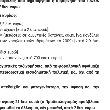
 οφειλές που δημιούργησε η Κυβέρνηση του ΠΑΣΟΚ
7 δισ. ευρώ.
ι κυρίως:
2 δισ. ευρώ].
τάξεων [κατά 2 δισ. ευρώ].
(μειώσεις σε αμυντικές δαπάνες, αυξημένα κονδύλια
ων νοσηλευτικών ιδρυμάτων το 2009) [κατά 2,9 δισ.
ισ. ευρώ].
ν δαπανών [κατά 700 εκατ. ευρώ].
ογιστικές ταξινομήσεις, από τη φορολογική αφαίμαξη
περιοριστική εισοδηματική πολιτική, και όχι από τη
απεδείχθη και μεταγενέστερα, την ύφεση και την
ύ ύψους 21 δισ. ευρώ (ο Προϋπολογισμός προέβλεπε
μειωθεί το έλλειμμα, εάν μειωθεί, κατά 7 δισ. ευρώ.