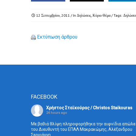
12 Σεπτεμβρίου, 2011
/ In
Δηλώσεις
,
Κύριο Θέμα
/ Tags:
Δηλώσει
Εκτύπωση άρθρου
FACEBOOK
Χρήστος Σταϊκούρας / Christos Staikouras
24 hours ago
Με βαθιά θλίψη πληροφορήθηκα την αιφνίδια απώλε
του Διευθυντή του ΕΠΑΛ Μακρακώμης, Αλέξανδρου
Σεργιάννη.