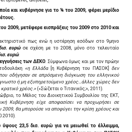
οία και κυβέρνησε για το ¼ του 2009, φέρει μερίδιο
 έτους.
ου 2009, μετέφερε εισπράξεις του 2009 στο 2010 και
ρακτηριστικό πως ενώ η υστέρηση εσόδων στο 9μηνο
δισ. ευρώ
σε σχέση με το 2008, μόνο στο τελευταίο
δισ. ευρώ
.
 εγγυήσεις των ΔΕΚΟ
. Σύμφωνα όμως και με τον πρώην
στοδουλάκη
«η Ελλάδα
[η Κυβέρνηση του ΠΑΣΟΚ]
δεν
που οδήγησαν σε απρόσμενη διόγκωση του ελληνικού
άγνωστο ή μη εξυπηρετούμενο χρέος…άλλες χώρες δεν
 κρατικό χρέος.»
(«Σώζεται ο Τιτανικός;», 2011).
ώβριο, το Μέλος του Διοικητικού Συμβουλίου της ΕΚΤ,
ική Κυβέρνηση είχε αποφασίσει να προχωρήσει σε
 2009, θα μπορούσε να αποφύγει την κρίση χρέους και
0.2010).
ύψους 23,5 δισ. ευρώ για να μειωθεί το έλλειμμα,