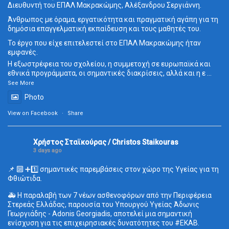
Διευθυντή του ΕΠΑΛ Μακρακώμης, Αλέξανδρου Σεργιάννη.
Άνθρωπος με όραμα, εργατικότητα και πραγματική αγάπη για τη
δημόσια επαγγελματική εκπαίδευση και τους μαθητές του.
Το έργο που είχε επιτελεστεί στο ΕΠΑΛ Μακρακώμης ήταν
εμφανές.
Η εξωστρέφεια του σχολείου, η συμμετοχή σε ευρωπαϊκά και
εθνικά προγράμματα, οι σημαντικές διακρίσεις, αλλά και η ε
...
See More
Photo
View on Facebook
·
Share
Χρήστος Σταϊκούρας / Christos Staikouras
3 days ago
📌 🔟 ➕1️⃣ σημαντικές παρεμβάσεις στον χώρο της Υγείας για τη
Φθιώτιδα.
🚑 Η παραλαβή των 7 νέων ασθενοφόρων από την Περιφέρεια
Στερεάς Ελλάδας, παρουσία του Υπουργού Υγείας Άδωνις
Γεωργιάδης - Adonis Georgiadis, αποτελεί μια σημαντική
ενίσχυση για τις επιχειρησιακές δυνατότητες του
#ΕΚΑΒ
.