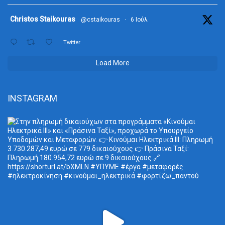
ta
Christos Staikouras
@cstaikouras
·
6 Ιούλ
Twitter
Load More
INSTAGRAM