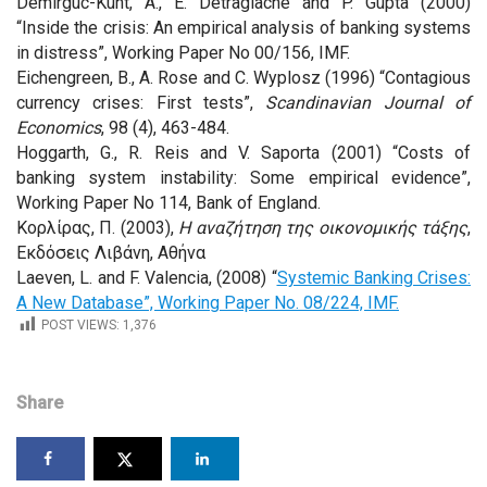
Demirguc-Kunt, A., E. Detragiache and P. Gupta (2000)
“Inside the crisis: An empirical analysis of banking systems
in distress”, Working Paper No 00/156, IMF.
Eichengreen, Β., A. Rose and C. Wyplosz (1996) “Contagious
currency crises: First tests”,
Scandinavian Journal of
Economics
, 98 (4), 463-484.
Hoggarth, G., R. Reis and V. Saporta (2001) “Costs of
banking system instability: Some empirical evidence”,
Working Paper No 114, Bank of England.
Κορλίρας, Π. (2003),
Η αναζήτηση της οικονομικής τάξης
,
Εκδόσεις Λιβάνη, Αθήνα
Laeven, L. and F. Valencia, (2008) “
Systemic Banking Crises:
A New Database
”, Working Paper No. 08/224, IMF.
POST VIEWS:
1,376
Share