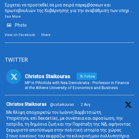
Έρχεται να προστεθεί σε μια σειρά παρεμβάσεων και
πρωτοβουλιών της Κυβέρνησης για την αναβάθμιση των υπηρ
...
See More
Photo
View on Facebook
·
Share
TWITTER
Christos Staikouras
Follow
MP in Fthiotida with Nea Demokratia - Professor in Finance
at the Athens University of Economics and Business
ta
Christos Staikouras
@cstaikouras
·
2 Αυγ
Με θλίψη αποχαιρετώ τον Ιωάννη Βαρβιτσιώτη.
Υπηρέτησε, επί δεκαετίες, με συνέπεια και αφοσίωση, την
πατρίδα, τη δημόσια ζωή και την Παράταξη της ΝΔ, αφήνοντας
ξεχωριστό αποτύπωμα στην πολιτική ιστορία της χώρας.
Στους οικείους του εκφράζω τα ειλικρινή μου συλλυπητήρια.