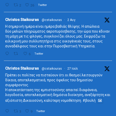
2
26
Twitter
ta
Christos Staikouras
@cstaikouras
·
2 Αυγ
Η σημερινή ημέρα είναι ημέρα βαθιάς θλίψης. Η απώλεια
δύο μελών πληρώματος αεροπυρόσβεσης, την ώρα που έδιναν
τη μάχη με τις φλόγες, συγκλονίζει όλους μας. Εκφράζω τα
ειλικρινή μου συλλυπητήρια στις οικογένειές τους, στους
συναδέλφους τους και στην Πυροσβεστική Υπηρεσία.
6
Twitter
ta
Christos Staikouras
@cstaikouras
·
27 Ιούλ
Πρέπει οι πολίτες να πιστεύουν ότι οι θεσμοί λειτουργούν
δίκαια, αποτελεσματικά, προς όφελος του δημοσίου
συμφέροντος.
Η αποκατάσταση της εμπιστοσύνης απαιτεί διαφάνεια,
λογοδοσία, αποτελεσματική δημόσια διοίκηση, ανεξάρτητη και
αξιόπιστη Δικαιοσύνη, καλύτερη νομοθέτηση.
#βουλή
3
9
Twitter