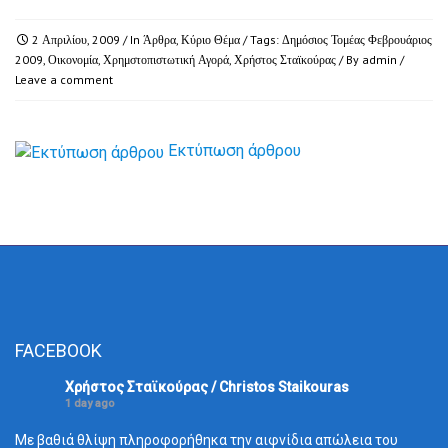
2 Απριλίου, 2009
/ In
Άρθρα
,
Κύριο Θέμα
/ Tags:
Δημόσιος Τομέας Φεβρουάριος
2009
,
Οικονομία
,
Χρημστοπιστωτική Αγορά
,
Χρήστος Σταϊκούρας
/ By
admin
/
Leave a comment
Εκτύπωση άρθρου
FACEBOOK
Χρήστος Σταϊκούρας / Christos Staikouras
1 day ago
Με βαθιά θλίψη πληροφορήθηκα την αιφνίδια απώλεια του