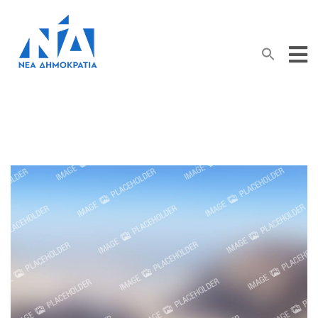
Search Button
Search
for: