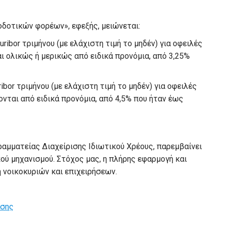
οδοτικών φορέων», εφεξής, μειώνεται:
ribor τριμήνου (με ελάχιστη τιμή το μηδέν) για οφειλές
 ολικώς ή μερικώς από ειδικά προνόμια, από 3,25%
ibor τριμήνου (με ελάχιστη τιμή το μηδέν) για οφειλές
νται από ειδικά προνόμια, από 4,5% που ήταν έως
ραμματείας Διαχείρισης Ιδιωτικού Χρέους, παρεμβαίνει
ού μηχανισμού. Στόχος μας, η πλήρης εφαρμογή και
η νοικοκυριών και επιχειρήσεων.
ασης