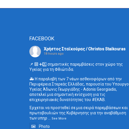
FACEBOOK
Χρήστος Σταϊκούρας / Christos Staikouras
18 hours ago
📌 🔟 ➕1️⃣ σημαντικές παρεμβάσεις στον χώρο της
Υγείας για τη Φθιώτιδα.
🚑 Η παραλαβή των 7 νέων ασθενοφόρων από την
Περιφέρεια Στερεάς Ελλάδας, παρουσία του Υπουργο
Υγείας Άδωνις Γεωργιάδης - Adonis Georgiadis,
αποτελεί μια σημαντική ενίσχυση για τις
επιχειρησιακές δυνατότητες του
#ΕΚΑΒ
.
Έρχεται να προστεθεί σε μια σειρά παρεμβάσεων και
πρωτοβουλιών της Κυβέρνησης για την αναβάθμιση
των υπηρ
...
See More
Photo