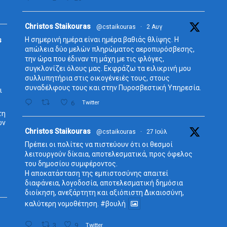
Avata
Christos Staikouras
@cstaikouras
·
2 Αυγ
r
Η σημερινή ημέρα είναι ημέρα βαθιάς θλίψης. Η
s
απώλεια δύο μελών πληρώματος αεροπυρόσβεσης,
την ώρα που έδιναν τη μάχη με τις φλόγες,
συγκλονίζει όλους μας. Εκφράζω τα ειλικρινή μου
συλλυπητήρια στις οικογένειές τους, στους
συναδέλφους τους και στην Πυροσβεστική Υπηρεσία.
ι
6
Twitter
τη
ων
Avata
Christos Staikouras
@cstaikouras
·
27 Ιούλ
r
Πρέπει οι πολίτες να πιστεύουν ότι οι θεσμοί
λειτουργούν δίκαια, αποτελεσματικά, προς όφελος
του δημοσίου συμφέροντος.
Η αποκατάσταση της εμπιστοσύνης απαιτεί
διαφάνεια, λογοδοσία, αποτελεσματική δημόσια
διοίκηση, ανεξάρτητη και αξιόπιστη Δικαιοσύνη,
καλύτερη νομοθέτηση.
#βουλή
3
9
Twitter