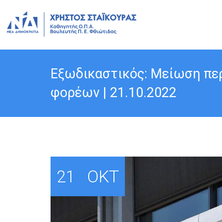
Εξωδικαστικός: Μείωση πε
φορέων | 21.10.2022
21
ΟΚΤ