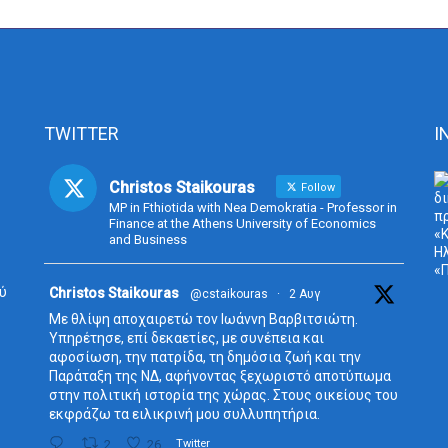
TWITTER
I
Christos Staikouras
Follow
MP in Fthiotida with Nea Demokratia - Professor in
Finance at the Athens University of Economics
and Business
ύ
Avata
Christos Staikouras
@cstaikouras
·
2 Αυγ
r
Με θλίψη αποχαιρετώ τον Ιωάννη Βαρβιτσιώτη.
Υπηρέτησε, επί δεκαετίες, με συνέπεια και
αφοσίωση, την πατρίδα, τη δημόσια ζωή και την
Παράταξη της ΝΔ, αφήνοντας ξεχωριστό αποτύπωμα
στην πολιτική ιστορία της χώρας. Στους οικείους του
εκφράζω τα ειλικρινή μου συλλυπητήρια.
2
26
Twitter