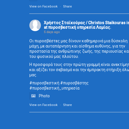
View on Facebook
·
Share
Χρήστος Σταϊκούρας / Christos Staikouras
i
at πυροσβεστική υπηρεσία Λαμίας.
5 days ago
Οι πυροσβέστες μας δίνουν καθημερινά μια δύσκολη
μάχη, με αυταπάρνηση και αίσθημα ευθύνης, για την
προστασία της ανθρώπινης ζωής, της περιουσίας κα
του φυσικού μας πλούτου.
Η προσφορά τους στην πρώτη γραμμή είναι ανεκτίμη
και αξίζει τον σεβασμό και την έμπρακτη στήριξη όλ
μας.
#πυροσβεστική
#πυροσβέστης
#πυροσβεστική_
υπηρεσία
Photo
View on Facebook
·
Share