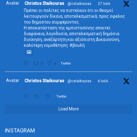
Avatar
Christos Staikouras
@cstaikouras
·
27 Ιούλ
Πρέπει οι πολίτες να πιστεύουν ότι οι θεσμοί
λειτουργούν δίκαια, αποτελεσματικά, προς όφελος
του δημοσίου συμφέροντος.
Η αποκατάσταση της εμπιστοσύνης απαιτεί
διαφάνεια, λογοδοσία, αποτελεσματική δημόσια
διοίκηση, ανεξάρτητη και αξιόπιστη Δικαιοσύνη,
καλύτερη νομοθέτηση. #βουλή
3
9
Twitter
Avatar
Christos Staikouras
@cstaikouras
·
6 Ιούλ
Twitter
Load More
INSTAGRAM