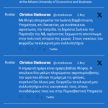
at the Athens University of Economics and Business
Avatar
Christos Staikouras
@cstaikouras
·
2 Αυγ
Με θλίψη αποχαιρετώ τον Ιωάννη Βαρβιτσιώτη.
Υπηρέτησε, επί δεκαετίες, με συνέπεια και
αφοσίωση, την πατρίδα, τη δημόσια ζωή και την
Παράταξη της ΝΔ, αφήνοντας ξεχωριστό αποτύπωμα
στην πολιτική ιστορία της χώρας. Στους οικείους του
εκφράζω τα ειλικρινή μου συλλυπητήρια.
2
26
Twitter
Avatar
Christos Staikouras
@cstaikouras
·
2 Αυγ
Η σημερινή ημέρα είναι ημέρα βαθιάς θλίψης. Η
απώλεια δύο μελών πληρώματος αεροπυρόσβεσης,
την ώρα που έδιναν τη μάχη με τις φλόγες,
συγκλονίζει όλους μας. Εκφράζω τα ειλικρινή μου
συλλυπητήρια στις οικογένειές τους, στους
συναδέλφους τους και στην Πυροσβεστική Υπηρεσία.
6
Twitter