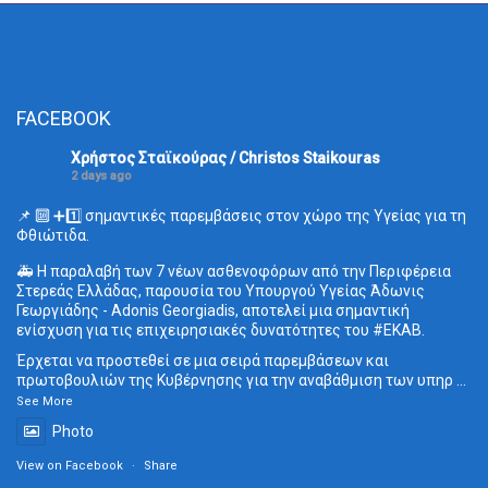
FACEBOOK
Χρήστος Σταϊκούρας / Christos Staikouras
2 days ago
📌 🔟 ➕1️⃣ σημαντικές παρεμβάσεις στον χώρο της Υγείας για τη
Φθιώτιδα.
🚑 Η παραλαβή των 7 νέων ασθενοφόρων από την Περιφέρεια
Στερεάς Ελλάδας, παρουσία του Υπουργού Υγείας Άδωνις
Γεωργιάδης - Adonis Georgiadis, αποτελεί μια σημαντική
ενίσχυση για τις επιχειρησιακές δυνατότητες του
#ΕΚΑΒ
.
Έρχεται να προστεθεί σε μια σειρά παρεμβάσεων και
πρωτοβουλιών της Κυβέρνησης για την αναβάθμιση των υπηρ
...
See More
Photo
View on Facebook
·
Share