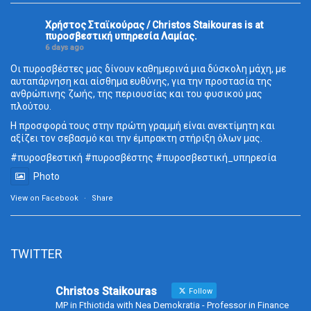
Χρήστος Σταϊκούρας / Christos Staikouras
is at
πυροσβεστική υπηρεσία Λαμίας.
6 days ago
Οι πυροσβέστες μας δίνουν καθημερινά μια δύσκολη μάχη, με
αυταπάρνηση και αίσθημα ευθύνης, για την προστασία της
ανθρώπινης ζωής, της περιουσίας και του φυσικού μας
πλούτου.
Η προσφορά τους στην πρώτη γραμμή είναι ανεκτίμητη και
αξίζει τον σεβασμό και την έμπρακτη στήριξη όλων μας.
#πυροσβεστική
#πυροσβέστης
#πυροσβεστική_
υπηρεσία
Photo
View on Facebook
·
Share
TWITTER
Christos Staikouras
Follow
MP in Fthiotida with Nea Demokratia - Professor in Finance