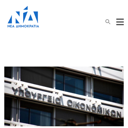
Search Button
Search
for: