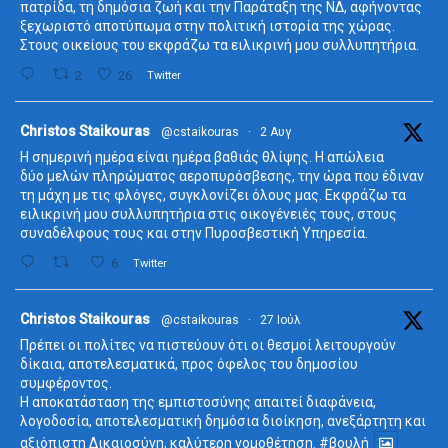
πατρίδα, τη δημόσια ζωή και την Παράταξη της ΝΔ, αφήνοντας
ξεχωριστό αποτύπωμα στην πολιτική ιστορία της χώρας.
Στους οικείους του εκφράζω τα ειλικρινή μου συλλυπητήρια.
2
26
Twitter
ta
Christos Staikouras
@cstaikouras
·
2 Αυγ
Η σημερινή ημέρα είναι ημέρα βαθιάς θλίψης. Η απώλεια
δύο μελών πληρώματος αεροπυρόσβεσης, την ώρα που έδιναν
τη μάχη με τις φλόγες, συγκλονίζει όλους μας. Εκφράζω τα
ειλικρινή μου συλλυπητήρια στις οικογένειές τους, στους
συναδέλφους τους και στην Πυροσβεστική Υπηρεσία.
6
Twitter
ta
Christos Staikouras
@cstaikouras
·
27 Ιούλ
Πρέπει οι πολίτες να πιστεύουν ότι οι θεσμοί λειτουργούν
δίκαια, αποτελεσματικά, προς όφελος του δημοσίου
συμφέροντος.
Η αποκατάσταση της εμπιστοσύνης απαιτεί διαφάνεια,
λογοδοσία, αποτελεσματική δημόσια διοίκηση, ανεξάρτητη και
αξιόπιστη Δικαιοσύνη, καλύτερη νομοθέτηση.
#βουλή