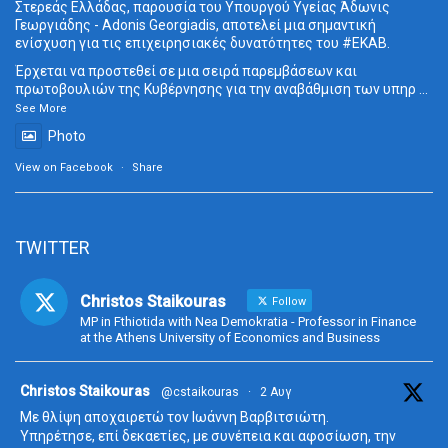
Στερεάς Ελλάδας, παρουσία του Υπουργού Υγείας Άδωνις
Γεωργιάδης - Adonis Georgiadis, αποτελεί μια σημαντική
ενίσχυση για τις επιχειρησιακές δυνατότητες του
#ΕΚΑΒ
.
Έρχεται να προστεθεί σε μια σειρά παρεμβάσεων και
πρωτοβουλιών της Κυβέρνησης για την αναβάθμιση των υπηρ
...
See More
Photo
View on Facebook
·
Share
TWITTER
Christos Staikouras
Follow
MP in Fthiotida with Nea Demokratia - Professor in Finance
at the Athens University of Economics and Business
ta
Christos Staikouras
@cstaikouras
·
2 Αυγ
Με θλίψη αποχαιρετώ τον Ιωάννη Βαρβιτσιώτη.
Υπηρέτησε, επί δεκαετίες, με συνέπεια και αφοσίωση, την