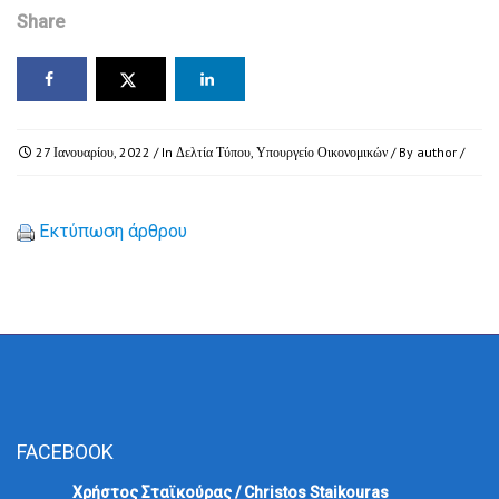
Share
27 Ιανουαρίου, 2022
/ In
Δελτία Τύπου
,
Υπουργείο Οικονομικών
/ By
author
/
Εκτύπωση άρθρου
FACEBOOK
Χρήστος Σταϊκούρας / Christos Staikouras