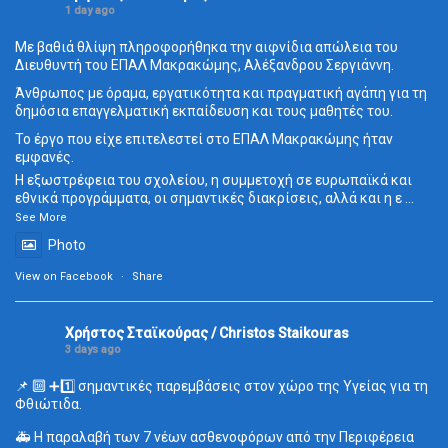
1 day ago
Με βαθιά θλίψη πληροφορήθηκα την αιφνίδια απώλεια του
Διευθυντή του ΕΠΑΛ Μακρακώμης, Αλέξανδρου Σεργιάννη.
Άνθρωπος με όραμα, εργατικότητα και πραγματική αγάπη για τη
δημόσια επαγγελματική εκπαίδευση και τους μαθητές του.
Το έργο που είχε επιτελεστεί στο ΕΠΑΛ Μακρακώμης ήταν
εμφανές.
Η εξωστρέφεια του σχολείου, η συμμετοχή σε ευρωπαϊκά και
εθνικά προγράμματα, οι σημαντικές διακρίσεις, αλλά και η ε
...
See More
Photo
View on Facebook
·
Share
Χρήστος Σταϊκούρας / Christos Staikouras
3 days ago
📌 🔟 ➕1️⃣ σημαντικές παρεμβάσεις στον χώρο της Υγείας για τη
Φθιώτιδα.
🚑 Η παραλαβή των 7 νέων ασθενοφόρων από την Περιφέρεια