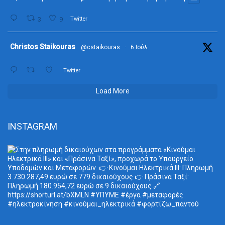
3
9
Twitter
ta
Christos Staikouras
@cstaikouras
·
6 Ιούλ
Twitter
Load More
INSTAGRAM