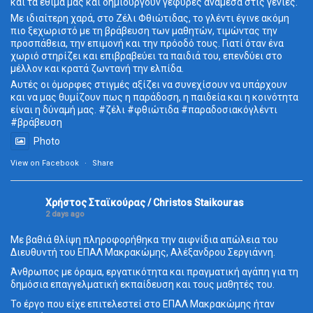
και τα έθιμά μας και δημιουργούν γέφυρες ανάμεσα στις γενιές.
Με ιδιαίτερη χαρά, στο Ζέλι Φθιώτιδας, το γλέντι έγινε ακόμη
πιο ξεχωριστό με τη βράβευση των μαθητών, τιμώντας την
προσπάθεια, την επιμονή και την πρόοδό τους. Γιατί όταν ένα
χωριό στηρίζει και επιβραβεύει τα παιδιά του, επενδύει στο
μέλλον και κρατά ζωντανή την ελπίδα.
Αυτές οι όμορφες στιγμές αξίζει να συνεχίσουν να υπάρχουν
και να μας θυμίζουν πως η παράδοση, η παιδεία και η κοινότητα
είναι η δύναμή μας. #ζέλι #φθιώτιδα #παραδοσιακόγλέντι
#βράβευση
Photo
View on Facebook
·
Share
Χρήστος Σταϊκούρας / Christos Staikouras
2 days ago
Με βαθιά θλίψη πληροφορήθηκα την αιφνίδια απώλεια του
Διευθυντή του ΕΠΑΛ Μακρακώμης, Αλέξανδρου Σεργιάννη.
Άνθρωπος με όραμα, εργατικότητα και πραγματική αγάπη για τη
δημόσια επαγγελματική εκπαίδευση και τους μαθητές του.
Το έργο που είχε επιτελεστεί στο ΕΠΑΛ Μακρακώμης ήταν