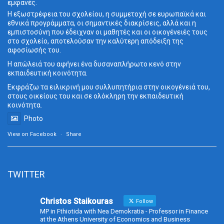
εμφανές.
Η εξωστρέφεια του σχολείου, η συμμετοχή σε ευρωπαϊκά και
εθνικά προγράμματα, οι σημαντικές διακρίσεις, αλλά και η
εμπιστοσύνη που έδειχναν οι μαθητές και οι οικογένειές τους
στο σχολείο, αποτελούσαν την καλύτερη απόδειξη της
αφοσίωσής του.
Η απώλειά του αφήνει ένα δυσαναπλήρωτο κενό στην
εκπαιδευτική κοινότητα.
Εκφράζω τα ειλικρινή μου συλλυπητήρια στην οικογένειά του,
στους οικείους του και σε ολόκληρη την εκπαιδευτική
κοινότητα.
Photo
View on Facebook
·
Share
TWITTER
Christos Staikouras
Follow
MP in Fthiotida with Nea Demokratia - Professor in Finance
at the Athens University of Economics and Business