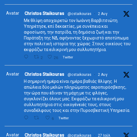
Avatar
Christos Staikouras
@cstaikouras
·
2 Αυγ
Με θλίψη αποχαιρετώ τον Ιωάννη Βαρβιτσιώτη.
Υπηρέτησε, επί δεκαετίες, με συνέπεια και
αφοσίωση, την πατρίδα, τη δημόσια ζωή και την
Παράταξη της ΝΔ, αφήνοντας ξεχωριστό αποτύπωμα
στην πολιτική ιστορία της χώρας. Στους οικείους του
εκφράζω τα ειλικρινή μου συλλυπητήρια.
2
26
Twitter
Avatar
Christos Staikouras
@cstaikouras
·
2 Αυγ
Η σημερινή ημέρα είναι ημέρα βαθιάς θλίψης. Η
απώλεια δύο μελών πληρώματος αεροπυρόσβεσης,
την ώρα που έδιναν τη μάχη με τις φλόγες,
συγκλονίζει όλους μας. Εκφράζω τα ειλικρινή μου
συλλυπητήρια στις οικογένειές τους, στους
συναδέλφους τους και στην Πυροσβεστική Υπηρεσία.
6
Twitter
Avatar
Christos Staikouras
@cstaikouras
·
27 Ιούλ