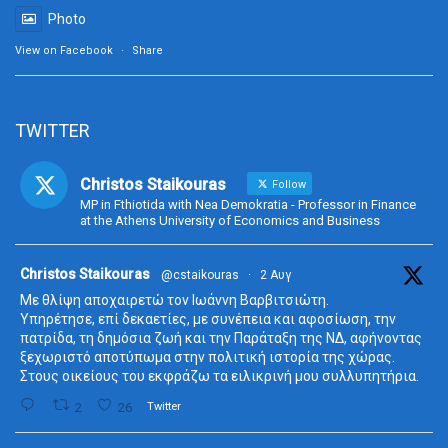
Photo
View on Facebook
·
Share
TWITTER
Christos Staikouras
Follow
MP in Fthiotida with Nea Demokratia - Professor in Finance
at the Athens University of Economics and Business
ta
Christos Staikouras
@cstaikouras
·
2 Αυγ
Με θλίψη αποχαιρετώ τον Ιωάννη Βαρβιτσιώτη.
Υπηρέτησε, επί δεκαετίες, με συνέπεια και αφοσίωση, την
πατρίδα, τη δημόσια ζωή και την Παράταξη της ΝΔ, αφήνοντας
ξεχωριστό αποτύπωμα στην πολιτική ιστορία της χώρας.
Στους οικείους του εκφράζω τα ειλικρινή μου συλλυπητήρια.
2
26
Twitter