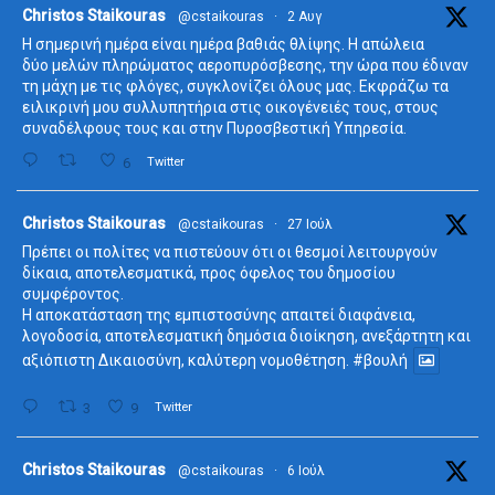
ta
Christos Staikouras
@cstaikouras
·
2 Αυγ
Η σημερινή ημέρα είναι ημέρα βαθιάς θλίψης. Η απώλεια
δύο μελών πληρώματος αεροπυρόσβεσης, την ώρα που έδιναν
τη μάχη με τις φλόγες, συγκλονίζει όλους μας. Εκφράζω τα
ειλικρινή μου συλλυπητήρια στις οικογένειές τους, στους
συναδέλφους τους και στην Πυροσβεστική Υπηρεσία.
6
Twitter
ta
Christos Staikouras
@cstaikouras
·
27 Ιούλ
Πρέπει οι πολίτες να πιστεύουν ότι οι θεσμοί λειτουργούν
δίκαια, αποτελεσματικά, προς όφελος του δημοσίου
συμφέροντος.
Η αποκατάσταση της εμπιστοσύνης απαιτεί διαφάνεια,
λογοδοσία, αποτελεσματική δημόσια διοίκηση, ανεξάρτητη και
αξιόπιστη Δικαιοσύνη, καλύτερη νομοθέτηση.
#βουλή
3
9
Twitter
ta
Christos Staikouras
@cstaikouras
·
6 Ιούλ