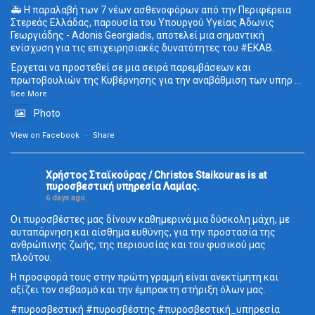
🚑 Η παραλαβή των 7 νέων ασθενοφόρων από την Περιφέρεια
Στερεάς Ελλάδας, παρουσία του Υπουργού Υγείας Άδωνις
Γεωργιάδης - Adonis Georgiadis, αποτελεί μια σημαντική
ενίσχυση για τις επιχειρησιακές δυνατότητες του
#ΕΚΑΒ
.
Έρχεται να προστεθεί σε μια σειρά παρεμβάσεων και
πρωτοβουλιών της Κυβέρνησης για την αναβάθμιση των υπηρ
...
See More
Photo
View on Facebook
·
Share
Χρήστος Σταϊκούρας / Christos Staikouras
is at
πυροσβεστική υπηρεσία Λαμίας.
6 days ago
Οι πυροσβέστες μας δίνουν καθημερινά μια δύσκολη μάχη, με
αυταπάρνηση και αίσθημα ευθύνης, για την προστασία της
ανθρώπινης ζωής, της περιουσίας και του φυσικού μας
πλούτου.
Η προσφορά τους στην πρώτη γραμμή είναι ανεκτίμητη και
αξίζει τον σεβασμό και την έμπρακτη στήριξη όλων μας.
#πυροσβεστική
#πυροσβέστης
#πυροσβεστική_
υπηρεσία