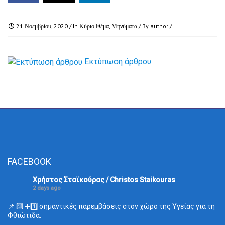
21 Νοεμβρίου, 2020
/ In
Κύριο Θέμα
,
Μηνύματα
/ By
author
/
Εκτύπωση άρθρου
FACEBOOK
Χρήστος Σταϊκούρας / Christos Staikouras
2 days ago
📌 🔟 ➕1️⃣ σημαντικές παρεμβάσεις στον χώρο της Υγείας για τη
Φθιώτιδα.