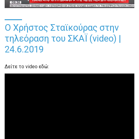
Ο Χρήστος Σταϊκούρας στην
τηλεόραση του ΣΚΑΪ (video) |
24.6.2019
Δείτε το video εδώ: