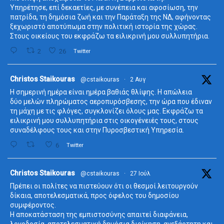
Υπηρέτησε, επί δεκαετίες, με συνέπεια και αφοσίωση, την
πατρίδα, τη δημόσια ζωή και την Παράταξη της ΝΔ, αφήνοντας
ξεχωριστό αποτύπωμα στην πολιτική ιστορία της χώρας.
Στους οικείους του εκφράζω τα ειλικρινή μου συλλυπητήρια.
2
26
Twitter
ta
Christos Staikouras
@cstaikouras
·
2 Αυγ
Η σημερινή ημέρα είναι ημέρα βαθιάς θλίψης. Η απώλεια
δύο μελών πληρώματος αεροπυρόσβεσης, την ώρα που έδιναν
τη μάχη με τις φλόγες, συγκλονίζει όλους μας. Εκφράζω τα
ειλικρινή μου συλλυπητήρια στις οικογένειές τους, στους
συναδέλφους τους και στην Πυροσβεστική Υπηρεσία.
6
Twitter
ta
Christos Staikouras
@cstaikouras
·
27 Ιούλ
Πρέπει οι πολίτες να πιστεύουν ότι οι θεσμοί λειτουργούν
δίκαια, αποτελεσματικά, προς όφελος του δημοσίου
συμφέροντος.
Η αποκατάσταση της εμπιστοσύνης απαιτεί διαφάνεια,