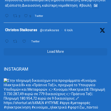
λογοδοσία, αποτελεσματική δημόσια διοίκηση, ανεξάρτητη και
αξιόπιστη Δικαιοσύνη, καλύτερη νομοθέτηση.
#βουλή
3
9
Twitter
ta
Christos Staikouras
@cstaikouras
·
6 Ιούλ
Twitter
Load More
INSTAGRAM