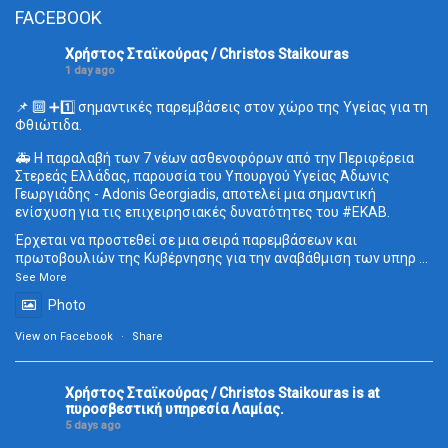
FACEBOOK
Χρήστος Σταϊκούρας / Christos Staikouras
1 day ago
📌 🔟 ➕1️⃣ σημαντικές παρεμβάσεις στον χώρο της Υγείας για τη
Φθιώτιδα.
🚑 Η παραλαβή των 7 νέων ασθενοφόρων από την Περιφέρεια
Στερεάς Ελλάδας, παρουσία του Υπουργού Υγείας Άδωνις
Γεωργιάδης - Adonis Georgiadis, αποτελεί μια σημαντική
ενίσχυση για τις επιχειρησιακές δυνατότητες του
#ΕΚΑΒ
.
Έρχεται να προστεθεί σε μια σειρά παρεμβάσεων και
πρωτοβουλιών της Κυβέρνησης για την αναβάθμιση των υπηρ
...
See More
Photo
View on Facebook
·
Share
Χρήστος Σταϊκούρας / Christos Staikouras
is at
πυροσβεστική υπηρεσία Λαμίας.
5 days ago