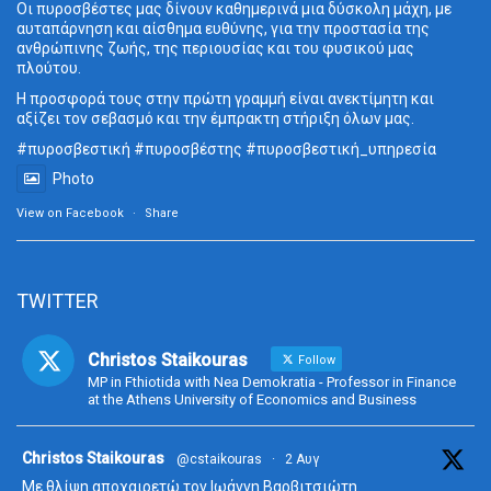
Οι πυροσβέστες μας δίνουν καθημερινά μια δύσκολη μάχη, με
αυταπάρνηση και αίσθημα ευθύνης, για την προστασία της
ανθρώπινης ζωής, της περιουσίας και του φυσικού μας
πλούτου.
Η προσφορά τους στην πρώτη γραμμή είναι ανεκτίμητη και
αξίζει τον σεβασμό και την έμπρακτη στήριξη όλων μας.
#πυροσβεστική
#πυροσβέστης
#πυροσβεστική_
υπηρεσία
Photo
View on Facebook
·
Share
TWITTER
Christos Staikouras
Follow
MP in Fthiotida with Nea Demokratia - Professor in Finance
at the Athens University of Economics and Business
ta
Christos Staikouras
@cstaikouras
·
2 Αυγ
Με θλίψη αποχαιρετώ τον Ιωάννη Βαρβιτσιώτη.