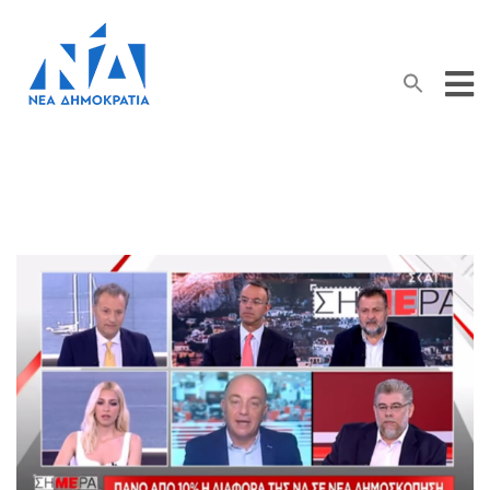
Search Button
Search
for: