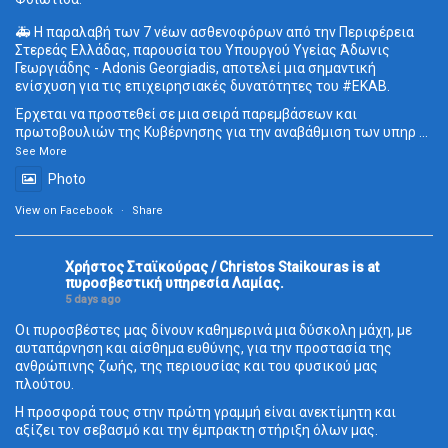
🚑 Η παραλαβή των 7 νέων ασθενοφόρων από την Περιφέρεια
Στερεάς Ελλάδας, παρουσία του Υπουργού Υγείας Άδωνις
Γεωργιάδης - Adonis Georgiadis, αποτελεί μια σημαντική
ενίσχυση για τις επιχειρησιακές δυνατότητες του
#ΕΚΑΒ
.
Έρχεται να προστεθεί σε μια σειρά παρεμβάσεων και
πρωτοβουλιών της Κυβέρνησης για την αναβάθμιση των υπηρ
...
See More
Photo
View on Facebook
·
Share
Χρήστος Σταϊκούρας / Christos Staikouras
is at
πυροσβεστική υπηρεσία Λαμίας.
5 days ago
Οι πυροσβέστες μας δίνουν καθημερινά μια δύσκολη μάχη, με
αυταπάρνηση και αίσθημα ευθύνης, για την προστασία της
ανθρώπινης ζωής, της περιουσίας και του φυσικού μας
πλούτου.
Η προσφορά τους στην πρώτη γραμμή είναι ανεκτίμητη και
αξίζει τον σεβασμό και την έμπρακτη στήριξη όλων μας.