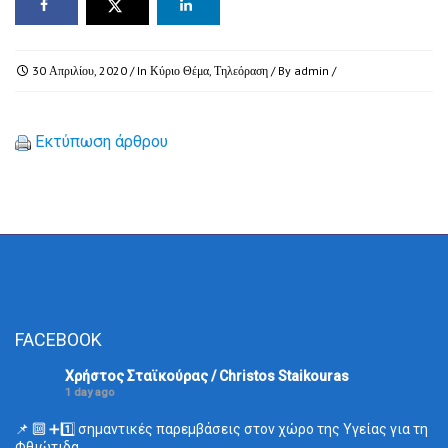
30 Απριλίου, 2020
/ In
Κύριο Θέμα
,
Τηλεόραση
/ By
admin
/
Εκτύπωση άρθρου
FACEBOOK
Χρήστος Σταϊκούρας / Christos Staikouras
1 day ago
📌 🔟 ➕1️⃣ σημαντικές παρεμβάσεις στον χώρο της Υγείας για τη
Φθιώτιδα.