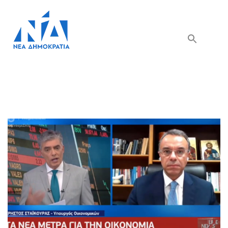
Search Button
Search
for: