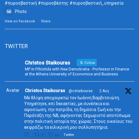
#πυροσβεστική
#πυροσβέστης
#πυροσβεστική_
υπηρεσία
Photo
View on Facebook
·
Share
TWITTER
Christos Staikouras
Follow
MP in Fthiotida with Nea Demokratia - Professor in Finance
at the Athens University of Economics and Business
Avatar
Christos Staikouras
@cstaikouras
·
2 Αυγ
Με θλίψη αποχαιρετώ τον Ιωάννη Βαρβιτσιώτη.
Υπηρέτησε, επί δεκαετίες, με συνέπεια και
αφοσίωση, την πατρίδα, τη δημόσια ζωή και την
Παράταξη της ΝΔ, αφήνοντας ξεχωριστό αποτύπωμα
στην πολιτική ιστορία της χώρας. Στους οικείους του
εκφράζω τα ειλικρινή μου συλλυπητήρια.
2
26
Twitter