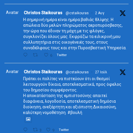
Avatar
Christos Staikouras
@cstaikouras
·
2 Αυγ
Η σημερινή ημέρα είναι ημέρα βαθιάς θλίψης. Η
απώλεια δύο μελών πληρώματος αεροπυρόσβεσης,
την ώρα που έδιναν τη μάχη με τις φλόγες,
συγκλονίζει όλους μας. Εκφράζω τα ειλικρινή μου
συλλυπητήρια στις οικογένειές τους, στους
συναδέλφους τους και στην Πυροσβεστική Υπηρεσία.
6
Twitter
Avatar
Christos Staikouras
@cstaikouras
·
27 Ιούλ
Πρέπει οι πολίτες να πιστεύουν ότι οι θεσμοί
λειτουργούν δίκαια, αποτελεσματικά, προς όφελος
του δημοσίου συμφέροντος.
Η αποκατάσταση της εμπιστοσύνης απαιτεί
διαφάνεια, λογοδοσία, αποτελεσματική δημόσια
διοίκηση, ανεξάρτητη και αξιόπιστη Δικαιοσύνη,
καλύτερη νομοθέτηση. #βουλή
3
9
Twitter