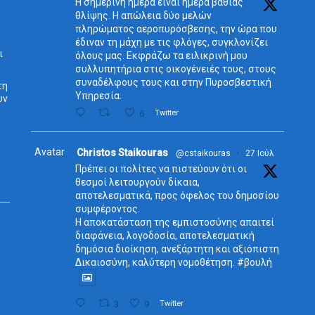
Η σημερινή ημέρα είναι ημέρα βαθιάς
θλίψης. Η απώλεια δύο μελών
πληρώματος αεροπυρόσβεσης, την ώρα που
έδιναν τη μάχη με τις φλόγες, συγκλονίζει
ι
όλους μας. Εκφράζω τα ειλικρινή μου
συλλυπητήρια στις οικογένειές τους, στους
συναδέλφους τους και στην Πυροσβεστική
τη
Υπηρεσία.
ων
6
Twitter
Avatar
Christos Staikouras
@cstaikouras
·
27 Ιούλ
Πρέπει οι πολίτες να πιστεύουν ότι οι
θεσμοί λειτουργούν δίκαια,
αποτελεσματικά, προς όφελος του δημοσίου
συμφέροντος.
Η αποκατάσταση της εμπιστοσύνης απαιτεί
διαφάνεια, λογοδοσία, αποτελεσματική
δημόσια διοίκηση, ανεξάρτητη και αξιόπιστη
Δικαιοσύνη, καλύτερη νομοθέτηση. #βουλή
3
9
Twitter