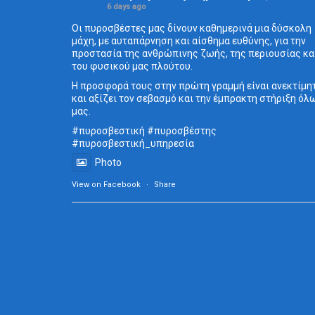
6 days ago
Οι πυροσβέστες μας δίνουν καθημερινά μια δύσκολη
μάχη, με αυταπάρνηση και αίσθημα ευθύνης, για την
προστασία της ανθρώπινης ζωής, της περιουσίας κα
του φυσικού μας πλούτου.
Η προσφορά τους στην πρώτη γραμμή είναι ανεκτίμη
και αξίζει τον σεβασμό και την έμπρακτη στήριξη όλ
μας.
#πυροσβεστική
#πυροσβέστης
#πυροσβεστική_
υπηρεσία
Photo
View on Facebook
·
Share