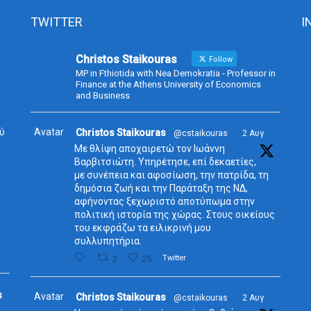
TWITTER
I
Christos Staikouras
Follow
MP in Fthiotida with Nea Demokratia - Professor in
Finance at the Athens University of Economics
and Business
ύ
Avatar
Christos Staikouras
@cstaikouras
·
2 Αυγ
Με θλίψη αποχαιρετώ τον Ιωάννη
Βαρβιτσιώτη. Υπηρέτησε, επί δεκαετίες,
με συνέπεια και αφοσίωση, την πατρίδα, τη
δημόσια ζωή και την Παράταξη της ΝΔ,
αφήνοντας ξεχωριστό αποτύπωμα στην
πολιτική ιστορία της χώρας. Στους οικείους
του εκφράζω τα ειλικρινή μου
συλλυπητήρια.
2
26
Twitter
s
Avatar
Christos Staikouras
@cstaikouras
·
2 Αυγ