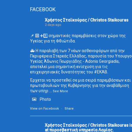
FACEBOOK
Χρήστος Σταϊκούρας / Christos Staikouras
2 days ago
📌 🔟 ➕1️⃣ σημαντικές παρεμβάσεις στον χώρο της
Υγείας για τη Φθιώτιδα.
🚑 Η παραλαβή των 7 νέων ασθενοφόρων από την
Περιφέρεια Στερεάς Ελλάδας, παρουσία του Υπουργο
Υγείας Άδωνις Γεωργιάδης - Adonis Georgiadis,
αποτελεί μια σημαντική ενίσχυση για τις
επιχειρησιακές δυνατότητες του
#ΕΚΑΒ
.
Έρχεται να προστεθεί σε μια σειρά παρεμβάσεων και
πρωτοβουλιών της Κυβέρνησης για την αναβάθμιση
των υπηρ
...
See More
Photo
View on Facebook
·
Share
Χρήστος Σταϊκούρας / Christos Staikouras
i
at πυροσβεστική υπηρεσία Λαμίας.