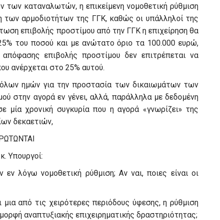
ν των καταναλωτών, η επικείμενη νομοθετική ρύθμιση
ση των αρμοδιοτήτων της ΓΓΚ, καθώς οι υπάλληλοί της
πτωση επιβολής προστίμου από την ΓΓΚ η επιχείρηση θα
25% του ποσού και με ανώτατο όριο τα 100.000 ευρώ,
 απόφασης επιβολής προστίμου δεν επιτρέπεται να
που ανέρχεται στο 25% αυτού.
 όλων ημών για την προστασία των δικαιωμάτων των
ού στην αγορά εν γένει, αλλά, παράλληλα με δεδομένη
σε μία χρονική συγκυρία που η αγορά «γνωρίζει» της
ίων δεκαετιών,
ΡΩΤΩΝΤΑΙ
.κ. Υπουργοί:
 εν λόγω νομοθετική ρύθμιση; Αν ναι, ποιες είναι οι
ι μια από τις χειρότερες περιόδους ύφεσης, η ρύθμιση
ε μορφή αναπτυξιακής επιχειρηματικής δραστηριότητας;