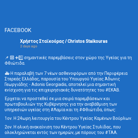
FACEBOOK
Χρήστος Σταϊκούρας / Christos Staikouras
2 days ago
📌 🔟 ➕1️⃣ σημαντικές παρεμβάσεις στον χώρο της Υγείας για τη
Φθιώτιδα.
🚑 Η παραλαβή των 7 νέων ασθενοφόρων από την Περιφέρεια
Στερεάς Ελλάδας, παρουσία του Υπουργού Υγείας Άδωνις
Γεωργιάδης - Adonis Georgiadis, αποτελεί μια σημαντική
ενίσχυση για τις επιχειρησιακές δυνατότητες του #ΕΚΑΒ.
Έρχεται να προστεθεί σε μια σειρά παρεμβάσεων και
πρωτοβουλιών της Κυβέρνησης για την αναβάθμιση των
υπηρεσιών υγείας στη #Λαμία και τη #Φθιώτιδα, όπως:
1ον. Η 24ωρη λειτουργία του Κέντρου Υγείας Καμένων Βούρλων.
2ον. Η ολική ανακαίνιση του Κέντρου Υγείας Στυλίδας, που
ολοκληρώνεται εντός των ημερών, με πόρους του #ΤΑΑ.