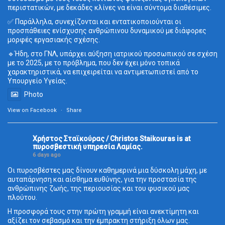
περιστατικών, με δεκάδες κλίνες να είναι σύντομα διαθέσιμες.
✅ Παράλληλα, συνεχίζονται και εντατικοποιούνται οι
προσπάθειες ενίσχυσης ανθρώπινου δυναμικού με διάφορες
μορφές εργασιακής σχέσης.
🔹Ήδη, στο ΓΝΛ, υπάρχει αύξηση ιατρικού προσωπικού σε σχέση
με το 2025, με το πρόβλημα, που δεν έχει μόνο τοπικά
χαρακτηριστικά, να επιχειρείται να αντιμετωπιστεί από το
Υπουργείο Υγείας.
Photo
View on Facebook
·
Share
Χρήστος Σταϊκούρας / Christos Staikouras
is at
πυροσβεστική υπηρεσία Λαμίας.
6 days ago
Οι πυροσβέστες μας δίνουν καθημερινά μια δύσκολη μάχη, με
αυταπάρνηση και αίσθημα ευθύνης, για την προστασία της
ανθρώπινης ζωής, της περιουσίας και του φυσικού μας
πλούτου.
Η προσφορά τους στην πρώτη γραμμή είναι ανεκτίμητη και
αξίζει τον σεβασμό και την έμπρακτη στήριξη όλων μας.