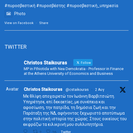
#πυροσβεστική #πυροσβέστης #πυροσβεστική_υπηρεσία
Photo
View on Facebook
·
Share
TWITTER
Christos Staikouras
Follow
MP in Fthiotida with Nea Demokratia - Professor in Finance
at the Athens University of Economics and Business
Avatar
Christos Staikouras
@cstaikouras
·
2 Αυγ
Με θλίψη αποχαιρετώ τον Ιωάννη Βαρβιτσιώτη.
Υπηρέτησε, επί δεκαετίες, με συνέπεια και
αφοσίωση, την πατρίδα, τη δημόσια ζωή και την
Παράταξη της ΝΔ, αφήνοντας ξεχωριστό αποτύπωμα
στην πολιτική ιστορία της χώρας. Στους οικείους του
εκφράζω τα ειλικρινή μου συλλυπητήρια.
2
26
Twitter