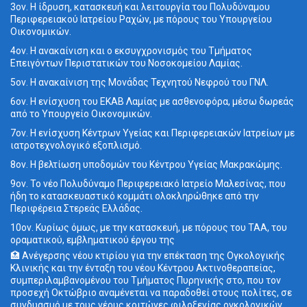
3ον. Η ίδρυση, κατασκευή και λειτουργία του Πολυδύναμου
Περιφερειακού Ιατρείου Ραχών, με πόρους του Υπουργείου
Οικονομικών.
4ον. Η ανακαίνιση και ο εκσυγχρονισμός του Τμήματος
Επειγόντων Περιστατικών του Νοσοκομείου Λαμίας.
5ον. Η ανακαίνιση της Μονάδας Τεχνητού Νεφρού του ΓΝΛ.
6ον. Η ενίσχυση του ΕΚΑΒ Λαμίας με ασθενοφόρα, μέσω δωρεάς
από το Υπουργείο Οικονομικών.
7ον. Η ενίσχυση Κέντρων Υγείας και Περιφερειακών Ιατρείων με
ιατροτεχνολογικό εξοπλισμό.
8ον. Η βελτίωση υποδομών του Κέντρου Υγείας Μακρακώμης.
9ον. Το νέο Πολυδύναμο Περιφερειακό Ιατρείο Μαλεσίνας, που
ήδη το κατασκευαστικό κομμάτι ολοκληρώθηκε από την
Περιφέρεια Στερεάς Ελλάδας.
10ον. Κυρίως όμως, με την κατασκευή, με πόρους του ΤΑΑ, του
οραματικού, εμβληματικού έργου της
🏥 Ανέγερσης νέου κτιρίου για την επέκταση της Ογκολογικής
Κλινικής και την ένταξη του νέου Κέντρου Ακτινοθεραπείας,
συμπεριλαμβανομένου του Τμήματος Πυρηνικής στο, που τον
προσεχή Οκτώβριο αναμένεται να παραδοθεί στους πολίτες, σε
συνδυασμό με τους νέους κοιτώνες φιλοξενίας ογκολογικών