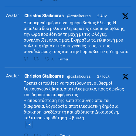
Avatar
Christos Staikouras
@cstaikouras
·
2 Αυγ
Η σημερινή ημέρα είναι ημέρα βαθιάς θλίψης. Η
απώλεια δύο μελών πληρώματος αεροπυρόσβεσης,
την ώρα που έδιναν τη μάχη με τις φλόγες,
συγκλονίζει όλους μας. Εκφράζω τα ειλικρινή μου
συλλυπητήρια στις οικογένειές τους, στους
συναδέλφους τους και στην Πυροσβεστική Υπηρεσία.
6
Twitter
Avatar
Christos Staikouras
@cstaikouras
·
27 Ιούλ
Πρέπει οι πολίτες να πιστεύουν ότι οι θεσμοί
λειτουργούν δίκαια, αποτελεσματικά, προς όφελος
του δημοσίου συμφέροντος.
Η αποκατάσταση της εμπιστοσύνης απαιτεί
διαφάνεια, λογοδοσία, αποτελεσματική δημόσια
διοίκηση, ανεξάρτητη και αξιόπιστη Δικαιοσύνη,
καλύτερη νομοθέτηση. #βουλή
Twitter