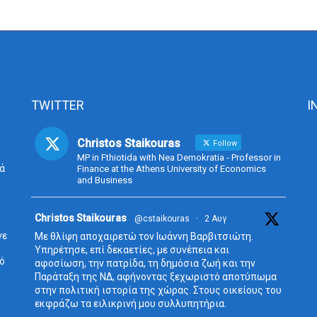
TWITTER
I
Christos Staikouras
Follow
MP in Fthiotida with Nea Demokratia - Professor in
ά
Finance at the Athens University of Economics
and Business
Avata
Christos Staikouras
@cstaikouras
·
2 Αυγ
r
νε
Με θλίψη αποχαιρετώ τον Ιωάννη Βαρβιτσιώτη.
Υπηρέτησε, επί δεκαετίες, με συνέπεια και
δό
αφοσίωση, την πατρίδα, τη δημόσια ζωή και την
Παράταξη της ΝΔ, αφήνοντας ξεχωριστό αποτύπωμα
στην πολιτική ιστορία της χώρας. Στους οικείους του
εκφράζω τα ειλικρινή μου συλλυπητήρια.