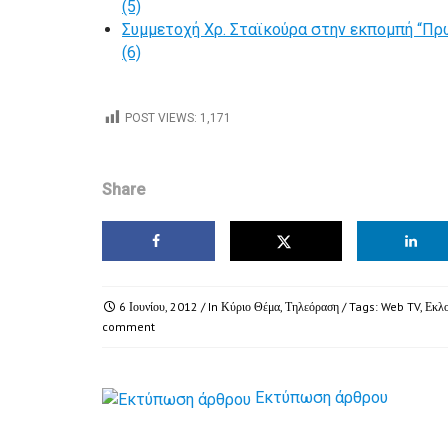
(5)
Συμμετοχή Χρ. Σταϊκούρα στην εκπομπή “Πρω
(6)
POST VIEWS:
1,171
Share
6 Ιουνίου, 2012
/ In
Κύριο Θέμα
,
Τηλεόραση
/ Tags:
Web TV
,
Εκλ
comment
Εκτύπωση άρθρου