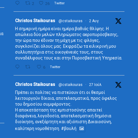
2
26
Twitter
Avata
Christos Staikouras
@cstaikouras
·
2 Αυγ
r
Η σημερινή ημέρα είναι ημέρα βαθιάς θλίψης. Η
ια
απώλεια δύο μελών πληρώματος αεροπυρόσβεσης,
την ώρα που έδιναν τη μάχη με τις φλόγες,
συγκλονίζει όλους μας. Εκφράζω τα ειλικρινή μου
συλλυπητήρια στις οικογένειές τους, στους
συναδέλφους τους και στην Πυροσβεστική Υπηρεσία.
6
Twitter
Avata
Christos Staikouras
@cstaikouras
·
27 Ιούλ
r
Πρέπει οι πολίτες να πιστεύουν ότι οι θεσμοί
λειτουργούν δίκαια, αποτελεσματικά, προς όφελος
του δημοσίου συμφέροντος.
Η αποκατάσταση της εμπιστοσύνης απαιτεί
διαφάνεια, λογοδοσία, αποτελεσματική δημόσια
διοίκηση, ανεξάρτητη και αξιόπιστη Δικαιοσύνη,
καλύτερη νομοθέτηση.
#βουλή