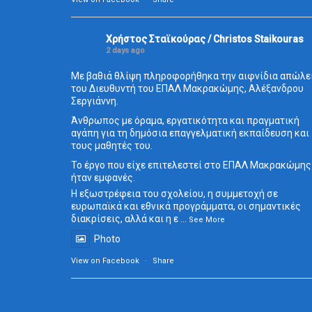
Χρήστος Σταϊκούρας / Christos Staikouras
2 days ago
Με βαθιά θλίψη πληροφορήθηκα την αιφνίδια απώλε
του Διευθυντή του ΕΠΑΛ Μακρακώμης, Αλέξανδρου
Σεργιάννη.
Άνθρωπος με όραμα, εργατικότητα και πραγματική
αγάπη για τη δημόσια επαγγελματική εκπαίδευση και
τους μαθητές του.
Το έργο που είχε επιτελεστεί στο ΕΠΑΛ Μακρακώμης
ήταν εμφανές.
Η εξωστρέφεια του σχολείου, η συμμετοχή σε
ευρωπαϊκά και εθνικά προγράμματα, οι σημαντικές
διακρίσεις, αλλά και η ε
...
See More
Photo
View on Facebook
·
Share