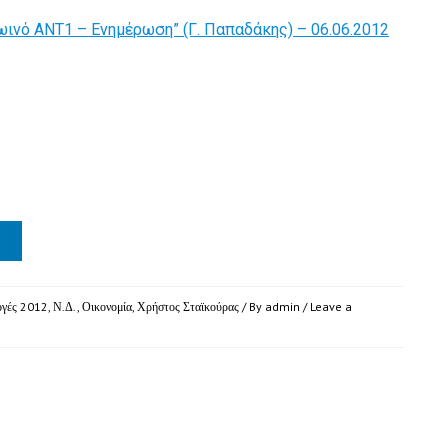
ινό ΑΝΤ1 – Ενημέρωση” (Γ. Παπαδάκης) – 06.06.2012
ογές 2012
,
Ν.Δ.
,
Οικονομία
,
Χρήστος Σταϊκούρας
/ By
admin
/
Leave a