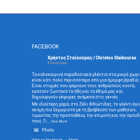
FACEBOOK
Χρήστος Σταϊκούρας / Christos Staikouras
5 hours ago
Τα καλοκαιρινά παραδοσιακά γλέντια στα μικρά χωρι
είναι κάτι πολύ περισσότερο από μια όμορφη βραδιά.
Είναι στιγμές που φέρνουν τους ανθρώπους κοντά,
κρατούν ζωντανά τα ήθη και τα έθιμά μας και
δημιουργούν γέφυρες ανάμεσα στις γενιές.
Με ιδιαίτερη χαρά, στο Ζέλι Φθιώτιδας, το γλέντι έγι
ακόμη πιο ξεχωριστό με τη βράβευση των μαθητών,
τιμώντας την προσπάθεια, την επιμονή και την πρόο
τους. Γι
...
See More
Photo
View on Facebook
·
Share