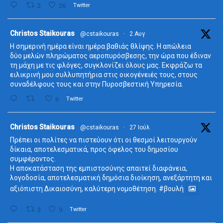
2
26
Twitter
ta
Christos Staikouras
@cstaikouras
·
2 Αυγ
Η σημερινή ημέρα είναι ημέρα βαθιάς θλίψης. Η απώλεια
δύο μελών πληρώματος αεροπυρόσβεσης, την ώρα που έδιναν
τη μάχη με τις φλόγες, συγκλονίζει όλους μας. Εκφράζω τα
ειλικρινή μου συλλυπητήρια στις οικογένειές τους, στους
συναδέλφους τους και στην Πυροσβεστική Υπηρεσία.
6
Twitter
ta
Christos Staikouras
@cstaikouras
·
27 Ιούλ
Πρέπει οι πολίτες να πιστεύουν ότι οι θεσμοί λειτουργούν
δίκαια, αποτελεσματικά, προς όφελος του δημοσίου
συμφέροντος.
Η αποκατάσταση της εμπιστοσύνης απαιτεί διαφάνεια,
λογοδοσία, αποτελεσματική δημόσια διοίκηση, ανεξάρτητη και
αξιόπιστη Δικαιοσύνη, καλύτερη νομοθέτηση.
#βουλή
3
9
Twitter