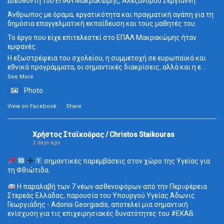
Διευθυντή του ΕΠΑΛ Μακρακώμης, Αλέξανδρου Σεργιάννη.
Άνθρωπος με όραμα, εργατικότητα και πραγματική αγάπη για τη
δημόσια επαγγελματική εκπαίδευση και τους μαθητές του.
Το έργο που είχε επιτελεστεί στο ΕΠΑΛ Μακρακώμης ήταν
εμφανές.
Η εξωστρέφεια του σχολείου, η συμμετοχή σε ευρωπαϊκά και
εθνικά προγράμματα, οι σημαντικές διακρίσεις, αλλά και η ε
...
See More
Photo
View on Facebook
·
Share
Χρήστος Σταϊκούρας / Christos Staikouras
2 days ago
σημαντικές παρεμβάσεις στον χώρο της Υγείας για
τη Φθιώτιδα.
Η παραλαβή των 7 νέων ασθενοφόρων από την Περιφέρεια
Στερεάς Ελλάδας, παρουσία του Υπουργού Υγείας Άδωνις
Γεωργιάδης - Adonis Georgiadis, αποτελεί μια σημαντική
ενίσχυση για τις επιχειρησιακές δυνατότητες του
#ΕΚΑΒ
.