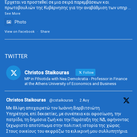
Έρχεται να προστεθεί σε μια σειρά παρεμβάσεων και
πρωτοβουλιών της Κυβέρνησης για την αναβάθμιση των υπηρ
...
See More
Photo
View on Facebook
·
Share
TWITTER
Christos Staikouras
Follow
MP in Fthiotida with Nea Demokratia - Professor in Finance
at the Athens University of Economics and Business
ta
Christos Staikouras
@cstaikouras
·
2 Αυγ
Με θλίψη αποχαιρετώ τον Ιωάννη Βαρβιτσιώτη.
Υπηρέτησε, επί δεκαετίες, με συνέπεια και αφοσίωση, την
πατρίδα, τη δημόσια ζωή και την Παράταξη της ΝΔ, αφήνοντας
ξεχωριστό αποτύπωμα στην πολιτική ιστορία της χώρας.
Στους οικείους του εκφράζω τα ειλικρινή μου συλλυπητήρια.