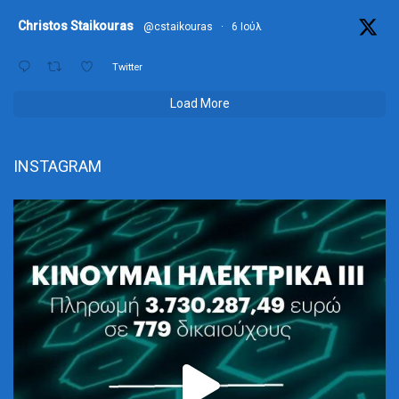
ta
Christos Staikouras
@cstaikouras
·
6 Ιούλ
Twitter
Load More
INSTAGRAM