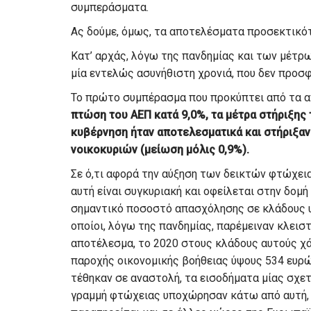
συμπεράσματα.
Ας δούμε, όμως, τα αποτελέσματα προσεκτικότ
Κατ’ αρχάς, λόγω της πανδημίας και των μέτρ
μία εντελώς ασυνήθιστη χρονιά, που δεν προσφ
Το πρώτο συμπέρασμα που προκύπτει από τα α
πτώση του ΑΕΠ κατά 9,0%, τα μέτρα στήριξης
κυβέρνηση ήταν αποτελεσματικά και στήριξαν
νοικοκυριών (μείωση μόλις 0,9%).
Σε ό,τι αφορά την αύξηση των δεικτών φτώχεια
αυτή είναι συγκυριακή και οφείλεται στην δομή
σημαντικό ποσοστό απασχόλησης σε κλάδους υ
οποίοι, λόγω της πανδημίας, παρέμειναν κλειστ
αποτέλεσμα, το 2020 στους κλάδους αυτούς χά
παροχής οικονομικής βοήθειας ύψους 534 ευρώ
τέθηκαν σε αναστολή, τα εισοδήματα μίας σχε
γραμμή φτώχειας υποχώρησαν κάτω από αυτή, 