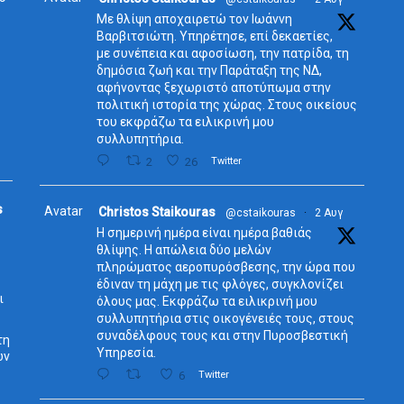
Με θλίψη αποχαιρετώ τον Ιωάννη
Βαρβιτσιώτη. Υπηρέτησε, επί δεκαετίες,
με συνέπεια και αφοσίωση, την πατρίδα, τη
δημόσια ζωή και την Παράταξη της ΝΔ,
αφήνοντας ξεχωριστό αποτύπωμα στην
πολιτική ιστορία της χώρας. Στους οικείους
του εκφράζω τα ειλικρινή μου
συλλυπητήρια.
2
26
Twitter
s
Avatar
Christos Staikouras
@cstaikouras
·
2 Αυγ
Η σημερινή ημέρα είναι ημέρα βαθιάς
θλίψης. Η απώλεια δύο μελών
πληρώματος αεροπυρόσβεσης, την ώρα που
έδιναν τη μάχη με τις φλόγες, συγκλονίζει
ι
όλους μας. Εκφράζω τα ειλικρινή μου
συλλυπητήρια στις οικογένειές τους, στους
συναδέλφους τους και στην Πυροσβεστική
τη
Υπηρεσία.
ων
6
Twitter