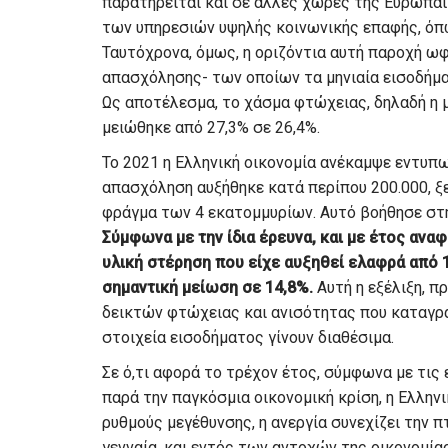
παρατηρείται και σε άλλες χώρες της Ευρωπα
των υπηρεσιών υψηλής κοινωνικής επαφής, όπως
Ταυτόχρονα, όμως, η οριζόντια αυτή παροχή ω
απασχόλησης- των οποίων τα μηνιαία εισοδήμα
Ως αποτέλεσμα, το χάσμα φτώχειας, δηλαδή η
μειώθηκε από 27,3% σε 26,4%.
Το 2021 η Ελληνική οικονομία ανέκαμψε εντυπω
απασχόληση αυξήθηκε κατά περίπου 200.000, 
φράγμα των 4 εκατομμυρίων. Αυτό βοήθησε στη
Σύμφωνα με την ίδια έρευνα, και με έτος αν
υλική στέρηση που είχε αυξηθεί ελαφρά από 1
σημαντική μείωση σε 14,8%.
Αυτή η εξέλιξη, π
δεικτών φτώχειας και ανισότητας που καταγράφ
στοιχεία εισοδήματος γίνουν διαθέσιμα.
Σε ό,τι αφορά το τρέχον έτος, σύμφωνα με τις
παρά την παγκόσμια οικονομική κρίση, η Ελλην
ρυθμούς μεγέθυνσης, η ανεργία συνεχίζει την 
γενναία, και εντός των αντοχών της οικονομία