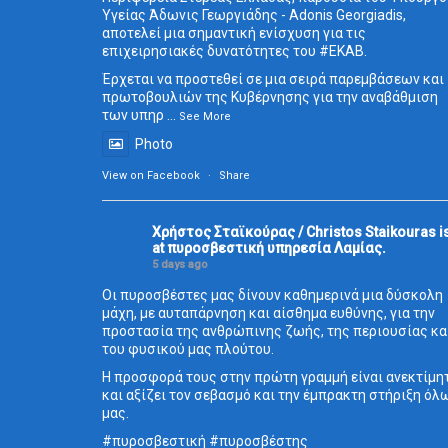
Υγείας Άδωνις Γεωργιάδης - Adonis Georgiadis,
αποτελεί μια σημαντική ενίσχυση για τις
επιχειρησιακές δυνατότητες του
#ΕΚΑΒ
.
Έρχεται να προστεθεί σε μια σειρά παρεμβάσεων και
πρωτοβουλιών της Κυβέρνησης για την αναβάθμιση
των υπηρ
...
See More
Photo
View on Facebook
·
Share
Χρήστος Σταϊκούρας / Christos Staikouras
i
at πυροσβεστική υπηρεσία Λαμίας.
5 days ago
Οι πυροσβέστες μας δίνουν καθημερινά μια δύσκολη
μάχη, με αυταπάρνηση και αίσθημα ευθύνης, για την
προστασία της ανθρώπινης ζωής, της περιουσίας κα
του φυσικού μας πλούτου.
Η προσφορά τους στην πρώτη γραμμή είναι ανεκτίμη
και αξίζει τον σεβασμό και την έμπρακτη στήριξη όλ
μας.
#πυροσβεστική
#πυροσβέστης