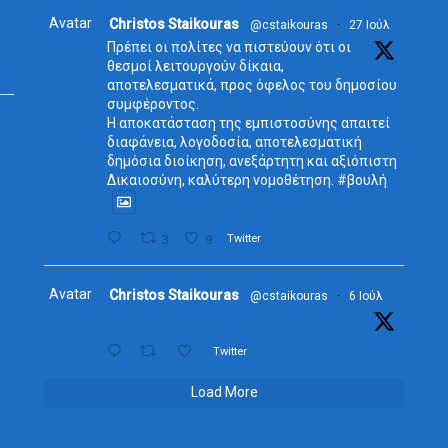
Avatar
Christos Staikouras
@cstaikouras
·
27 Ιούλ
Πρέπει οι πολίτες να πιστεύουν ότι οι
θεσμοί λειτουργούν δίκαια,
αποτελεσματικά, προς όφελος του δημοσίου
συμφέροντος.
Η αποκατάσταση της εμπιστοσύνης απαιτεί
διαφάνεια, λογοδοσία, αποτελεσματική
δημόσια διοίκηση, ανεξάρτητη και αξιόπιστη
Δικαιοσύνη, καλύτερη νομοθέτηση. #βουλή
3
9
Twitter
Avatar
Christos Staikouras
@cstaikouras
·
6 Ιούλ
Twitter
Load More