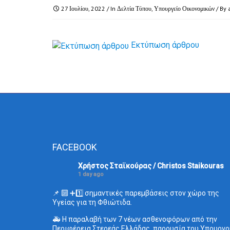
27 Ιουλίου, 2022
/ In
Δελτία Τύπου
,
Υπουργείο Οικονομικών
/ By
Εκτύπωση άρθρου
FACEBOOK
Χρήστος Σταϊκούρας / Christos Staikouras
1 day ago
📌 🔟 ➕1️⃣ σημαντικές παρεμβάσεις στον χώρο της
Υγείας για τη Φθιώτιδα.
🚑 Η παραλαβή των 7 νέων ασθενοφόρων από την
Περιφέρεια Στερεάς Ελλάδας, παρουσία του Υπουργο