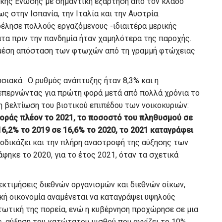
ϊκής Ένωσης με σημαντική εξάρτηση από τον κλάδο
 στην Ισπανία, την Ιταλία και την Αυστρία.
φέλησε πολλούς εργαζόμενους -ιδιαιτέρα μερικής
τα πριν την πανδημία ήταν χαμηλότερα της παροχής.
 μέση απόσταση των φτωχών από τη γραμμή φτώχειας
σιακά. Ο ρυθμός ανάπτυξης ήταν 8,3% και η
ξεπερνώντας για πρώτη φορά μετά από πολλά χρόνια το
 βελτίωση του βιοτικού επιπέδου των νοικοκυριών:
αφοράς πλέον το 2021, το ποσοστό του πληθυσμού σε
6,2% το 2019 σε 16,6% το 2020, το 2021 καταγράφει
ροδικάζει και την πλήρη αναστροφή της αύξησης των
ηκε το 2020, για το έτος 2021, όταν τα σχετικά
 εκτιμήσεις διεθνών οργανισμών και διεθνών οίκων,
ική οικονομία αναμένεται να καταγράψει υψηλούς
πτωτική της πορεία, ενώ η κυβέρνηση προχώρησε σε μια
ς, αύξηση του κατώτατου μισθού που αγγίζει το 10%.