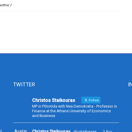
author
/
TWITTER
I
Christos Staikouras
Follow
MP in Fthiotida with Nea Demokratia - Professor in
Finance at the Athens University of Economics
and Business
ύ
Avatar
Christos Staikouras
@cstaikouras
·
2 Αυγ