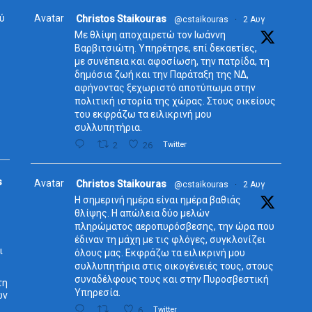
ύ
Avatar
Christos Staikouras
@cstaikouras
·
2 Αυγ
Με θλίψη αποχαιρετώ τον Ιωάννη
Βαρβιτσιώτη. Υπηρέτησε, επί δεκαετίες,
με συνέπεια και αφοσίωση, την πατρίδα, τη
δημόσια ζωή και την Παράταξη της ΝΔ,
αφήνοντας ξεχωριστό αποτύπωμα στην
πολιτική ιστορία της χώρας. Στους οικείους
του εκφράζω τα ειλικρινή μου
συλλυπητήρια.
2
26
Twitter
s
Avatar
Christos Staikouras
@cstaikouras
·
2 Αυγ
Η σημερινή ημέρα είναι ημέρα βαθιάς
θλίψης. Η απώλεια δύο μελών
πληρώματος αεροπυρόσβεσης, την ώρα που
έδιναν τη μάχη με τις φλόγες, συγκλονίζει
ι
όλους μας. Εκφράζω τα ειλικρινή μου
συλλυπητήρια στις οικογένειές τους, στους
συναδέλφους τους και στην Πυροσβεστική
τη
Υπηρεσία.
ων
6
Twitter