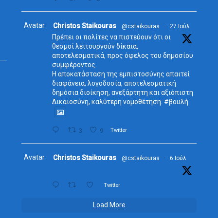
Avatar
Christos Staikouras
@cstaikouras
·
27 Ιούλ
Πρέπει οι πολίτες να πιστεύουν ότι οι
θεσμοί λειτουργούν δίκαια,
αποτελεσματικά, προς όφελος του δημοσίου
συμφέροντος.
Η αποκατάσταση της εμπιστοσύνης απαιτεί
διαφάνεια, λογοδοσία, αποτελεσματική
δημόσια διοίκηση, ανεξάρτητη και αξιόπιστη
Δικαιοσύνη, καλύτερη νομοθέτηση. #βουλή
3
9
Twitter
Avatar
Christos Staikouras
@cstaikouras
·
6 Ιούλ
Twitter
Load More