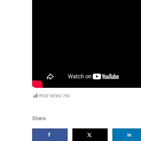
POST VIEWS:
793
Share