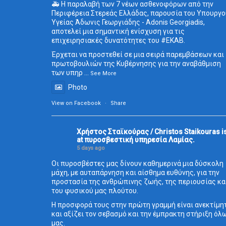
🚑 Η παραλαβή των 7 νέων ασθενοφόρων από την
Περιφέρεια Στερεάς Ελλάδας, παρουσία του Υπουργο
Υγείας Άδωνις Γεωργιάδης - Adonis Georgiadis,
αποτελεί μια σημαντική ενίσχυση για τις
επιχειρησιακές δυνατότητες του
#ΕΚΑΒ
.
Έρχεται να προστεθεί σε μια σειρά παρεμβάσεων και
πρωτοβουλιών της Κυβέρνησης για την αναβάθμιση
των υπηρ
...
See More
Photo
View on Facebook
·
Share
Χρήστος Σταϊκούρας / Christos Staikouras
i
at πυροσβεστική υπηρεσία Λαμίας.
5 days ago
Οι πυροσβέστες μας δίνουν καθημερινά μια δύσκολη
μάχη, με αυταπάρνηση και αίσθημα ευθύνης, για την
προστασία της ανθρώπινης ζωής, της περιουσίας κα
του φυσικού μας πλούτου.
Η προσφορά τους στην πρώτη γραμμή είναι ανεκτίμη
και αξίζει τον σεβασμό και την έμπρακτη στήριξη όλ
μας.