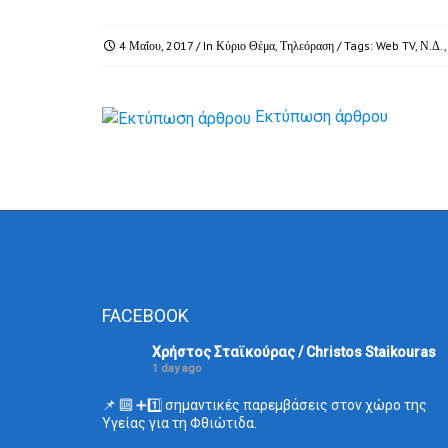
4 Μαΐου, 2017
/ In
Κύριο Θέμα
,
Τηλεόραση
/ Tags:
Web TV
,
Ν.Δ.
Εκτύπωση άρθρου
FACEBOOK
Χρήστος Σταϊκούρας / Christos Staikouras
1 day ago
📌 🔟 ➕1️⃣ σημαντικές παρεμβάσεις στον χώρο της
Υγείας για τη Φθιώτιδα.