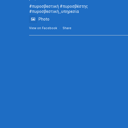
#πυροσβεστική
#πυροσβέστης
#πυροσβεστική_
υπηρεσία
Photo
View on Facebook
·
Share