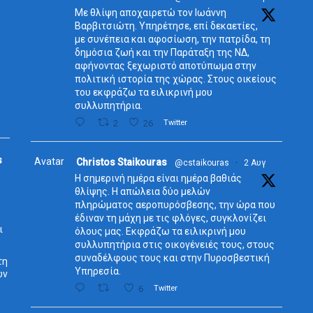
Με θλίψη αποχαιρετώ τον Ιωάννη
Βαρβιτσιώτη. Υπηρέτησε, επί δεκαετίες,
με συνέπεια και αφοσίωση, την πατρίδα, τη
δημόσια ζωή και την Παράταξη της ΝΔ,
αφήνοντας ξεχωριστό αποτύπωμα στην
πολιτική ιστορία της χώρας. Στους οικείους
του εκφράζω τα ειλικρινή μου
συλλυπητήρια.
2
26
Twitter
s
Avatar
Christos Staikouras
@cstaikouras
·
2 Αυγ
Η σημερινή ημέρα είναι ημέρα βαθιάς
θλίψης. Η απώλεια δύο μελών
πληρώματος αεροπυρόσβεσης, την ώρα που
έδιναν τη μάχη με τις φλόγες, συγκλονίζει
ι
όλους μας. Εκφράζω τα ειλικρινή μου
συλλυπητήρια στις οικογένειές τους, στους
συναδέλφους τους και στην Πυροσβεστική
τη
Υπηρεσία.
ων
6
Twitter