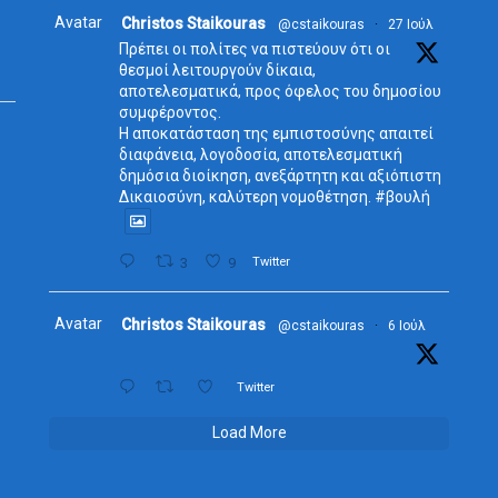
Avatar
Christos Staikouras
@cstaikouras
·
27 Ιούλ
Πρέπει οι πολίτες να πιστεύουν ότι οι
θεσμοί λειτουργούν δίκαια,
αποτελεσματικά, προς όφελος του δημοσίου
συμφέροντος.
Η αποκατάσταση της εμπιστοσύνης απαιτεί
διαφάνεια, λογοδοσία, αποτελεσματική
δημόσια διοίκηση, ανεξάρτητη και αξιόπιστη
Δικαιοσύνη, καλύτερη νομοθέτηση. #βουλή
3
9
Twitter
Avatar
Christos Staikouras
@cstaikouras
·
6 Ιούλ
Twitter
Load More