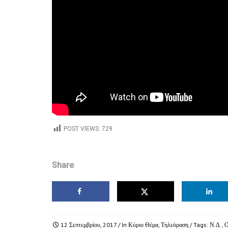
POST VIEWS:
729
Share
12 Σεπτεμβρίου, 2017
/ In
Κύριο Θέμα
,
Τηλεόραση
/ Tags:
Ν.Δ.
,
Ο