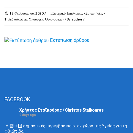
18 Φεβρουαρίου, 2020
/ In
Εξωτερικό
,
Επισκέψεις - Συναντήσεις -
Τηλεδιασκέψεις
,
Υπουργείο Οικονομικών
/ By
author
/
Εκτύπωση άρθρου
FACEBOOK
Χρήστος Σταϊκούρας / Christos Staikouras
2 days ago
📌 🔟 ➕1️⃣ σημαντικές παρεμβάσεις στον χώρο της Υγείας για τη
Φθιώτιδα.