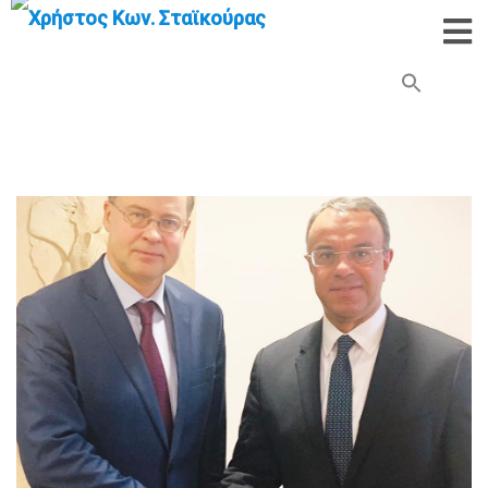
Search Button
Search
for: