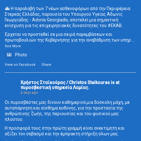
🚑 Η παραλαβή των 7 νέων ασθενοφόρων από την Περιφέρεια
Στερεάς Ελλάδας, παρουσία του Υπουργού Υγείας Άδωνις
Γεωργιάδης - Adonis Georgiadis, αποτελεί μια σημαντική
ενίσχυση για τις επιχειρησιακές δυνατότητες του
#ΕΚΑΒ
.
Έρχεται να προστεθεί σε μια σειρά παρεμβάσεων και
πρωτοβουλιών της Κυβέρνησης για την αναβάθμιση των υπηρ
...
See More
Photo
View on Facebook
·
Share
Χρήστος Σταϊκούρας / Christos Staikouras
is at
πυροσβεστική υπηρεσία Λαμίας.
6 days ago
Οι πυροσβέστες μας δίνουν καθημερινά μια δύσκολη μάχη, με
αυταπάρνηση και αίσθημα ευθύνης, για την προστασία της
ανθρώπινης ζωής, της περιουσίας και του φυσικού μας
πλούτου.
Η προσφορά τους στην πρώτη γραμμή είναι ανεκτίμητη και
αξίζει τον σεβασμό και την έμπρακτη στήριξη όλων μας.