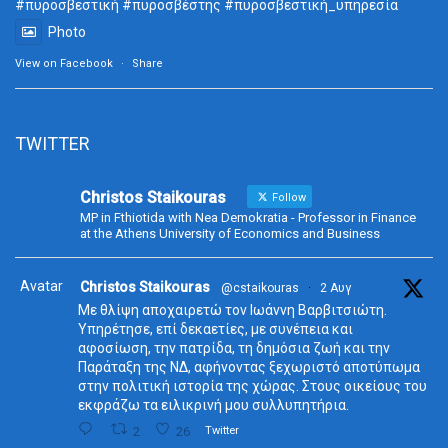
#πυροσβεστική
#πυροσβέστης
#πυροσβεστική_
υπηρεσία
Photo
View on Facebook
·
Share
TWITTER
Christos Staikouras
Follow
MP in Fthiotida with Nea Demokratia - Professor in Finance
at the Athens University of Economics and Business
Avatar
Christos Staikouras
@cstaikouras
·
2 Αυγ
Με θλίψη αποχαιρετώ τον Ιωάννη Βαρβιτσιώτη.
Υπηρέτησε, επί δεκαετίες, με συνέπεια και
αφοσίωση, την πατρίδα, τη δημόσια ζωή και την
Παράταξη της ΝΔ, αφήνοντας ξεχωριστό αποτύπωμα
στην πολιτική ιστορία της χώρας. Στους οικείους του
εκφράζω τα ειλικρινή μου συλλυπητήρια.
2
26
Twitter