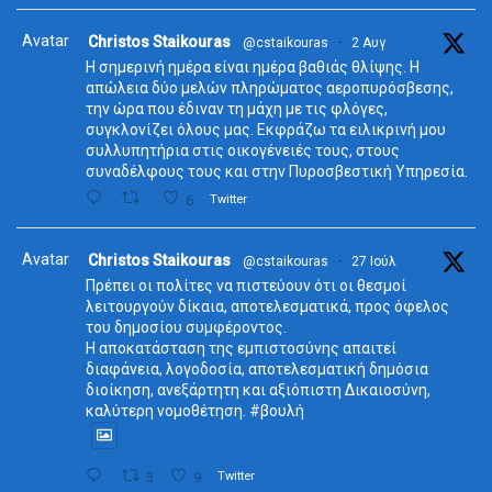
Avatar
Christos Staikouras
@cstaikouras
·
2 Αυγ
Η σημερινή ημέρα είναι ημέρα βαθιάς θλίψης. Η
απώλεια δύο μελών πληρώματος αεροπυρόσβεσης,
την ώρα που έδιναν τη μάχη με τις φλόγες,
συγκλονίζει όλους μας. Εκφράζω τα ειλικρινή μου
συλλυπητήρια στις οικογένειές τους, στους
συναδέλφους τους και στην Πυροσβεστική Υπηρεσία.
6
Twitter
Avatar
Christos Staikouras
@cstaikouras
·
27 Ιούλ
Πρέπει οι πολίτες να πιστεύουν ότι οι θεσμοί
λειτουργούν δίκαια, αποτελεσματικά, προς όφελος
του δημοσίου συμφέροντος.
Η αποκατάσταση της εμπιστοσύνης απαιτεί
διαφάνεια, λογοδοσία, αποτελεσματική δημόσια
διοίκηση, ανεξάρτητη και αξιόπιστη Δικαιοσύνη,
καλύτερη νομοθέτηση. #βουλή
3
9
Twitter