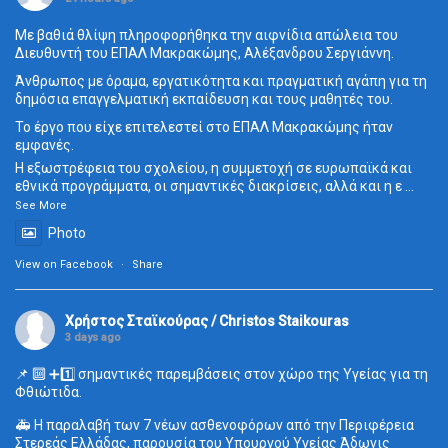
Με βαθιά θλίψη πληροφορήθηκα την αιφνίδια απώλεια του
Διευθυντή του ΕΠΑΛ Μακρακώμης, Αλέξανδρου Σεργιάννη.
Άνθρωπος με όραμα, εργατικότητα και πραγματική αγάπη για τη
δημόσια επαγγελματική εκπαίδευση και τους μαθητές του.
Το έργο που είχε επιτελεστεί στο ΕΠΑΛ Μακρακώμης ήταν
εμφανές.
Η εξωστρέφεια του σχολείου, η συμμετοχή σε ευρωπαϊκά και
εθνικά προγράμματα, οι σημαντικές διακρίσεις, αλλά και η ε
...
See More
Photo
View on Facebook
·
Share
Χρήστος Σταϊκούρας / Christos Staikouras
3 days ago
📌 🔟 ➕1️⃣ σημαντικές παρεμβάσεις στον χώρο της Υγείας για τη
Φθιώτιδα.
🚑 Η παραλαβή των 7 νέων ασθενοφόρων από την Περιφέρεια
Στερεάς Ελλάδας, παρουσία του Υπουργού Υγείας Άδωνις