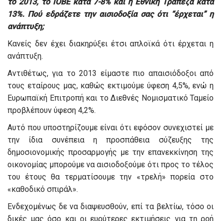
το 2013, το ΙΟΒΕ κατά 7-8% και η Εθνική Τράπεζα κατά
13%. Πού εδράζετε την αισιοδοξία σας ότι “έρχεται” η
ανάπτυξη;
Κανείς δεν έχει διακηρύξει έτσι απλοϊκά ότι έρχεται η
ανάπτυξη.
Αντιθέτως, για το 2013 είμαστε πιο απαισιόδοξοι από
τους εταίρους μας, καθώς εκτιμούμε ύφεση 4,5%, ενώ η
Ευρωπαϊκή Επιτροπή και το Διεθνές Νομισματικό Ταμείο
προβλέπουν ύφεση 4,2%.
Αυτό που υποστηρίζουμε είναι ότι εφόσον συνεχιστεί με
την ίδια συνέπεια η προσπάθεια σύζευξης της
δημοσιονομικής προσαρμογής με την επανεκκίνηση της
οικονομίας μπορούμε να αισιοδοξούμε ότι προς το τέλος
του έτους θα τερματίσουμε την «τρελή» πορεία στο
«καθοδικό σπιράλ».
Ενδεχομένως δε να διαψευσθούν, επί τα βελτίω, τόσο οι
δικές μας όσο και οι ευρύτερες εκτιμήσεις για τη ροή