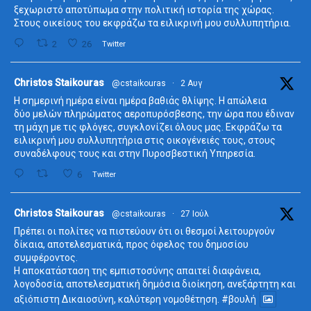
ξεχωριστό αποτύπωμα στην πολιτική ιστορία της χώρας.
Στους οικείους του εκφράζω τα ειλικρινή μου συλλυπητήρια.
2
26
Twitter
ta
Christos Staikouras
@cstaikouras
·
2 Αυγ
Η σημερινή ημέρα είναι ημέρα βαθιάς θλίψης. Η απώλεια
δύο μελών πληρώματος αεροπυρόσβεσης, την ώρα που έδιναν
τη μάχη με τις φλόγες, συγκλονίζει όλους μας. Εκφράζω τα
ειλικρινή μου συλλυπητήρια στις οικογένειές τους, στους
συναδέλφους τους και στην Πυροσβεστική Υπηρεσία.
6
Twitter
ta
Christos Staikouras
@cstaikouras
·
27 Ιούλ
Πρέπει οι πολίτες να πιστεύουν ότι οι θεσμοί λειτουργούν
δίκαια, αποτελεσματικά, προς όφελος του δημοσίου
συμφέροντος.
Η αποκατάσταση της εμπιστοσύνης απαιτεί διαφάνεια,
λογοδοσία, αποτελεσματική δημόσια διοίκηση, ανεξάρτητη και
αξιόπιστη Δικαιοσύνη, καλύτερη νομοθέτηση.
#βουλή