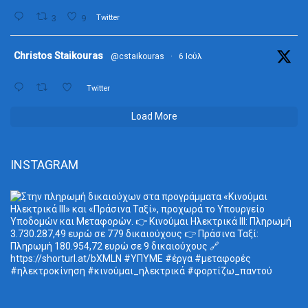
3
9
Twitter
ta
Christos Staikouras
@cstaikouras
·
6 Ιούλ
Twitter
Load More
INSTAGRAM