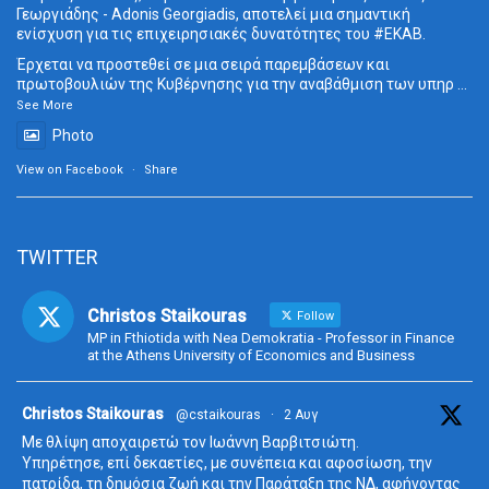
Γεωργιάδης - Adonis Georgiadis, αποτελεί μια σημαντική
ενίσχυση για τις επιχειρησιακές δυνατότητες του
#ΕΚΑΒ
.
Έρχεται να προστεθεί σε μια σειρά παρεμβάσεων και
πρωτοβουλιών της Κυβέρνησης για την αναβάθμιση των υπηρ
...
See More
Photo
View on Facebook
·
Share
TWITTER
Christos Staikouras
Follow
MP in Fthiotida with Nea Demokratia - Professor in Finance
at the Athens University of Economics and Business
ta
Christos Staikouras
@cstaikouras
·
2 Αυγ
Με θλίψη αποχαιρετώ τον Ιωάννη Βαρβιτσιώτη.
Υπηρέτησε, επί δεκαετίες, με συνέπεια και αφοσίωση, την
πατρίδα, τη δημόσια ζωή και την Παράταξη της ΝΔ, αφήνοντας