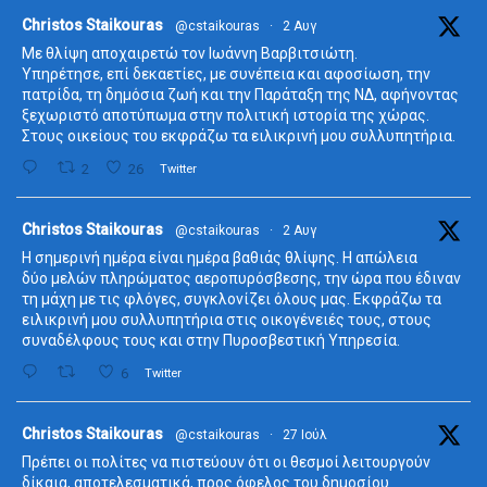
ta
Christos Staikouras
@cstaikouras
·
2 Αυγ
Με θλίψη αποχαιρετώ τον Ιωάννη Βαρβιτσιώτη.
Υπηρέτησε, επί δεκαετίες, με συνέπεια και αφοσίωση, την
πατρίδα, τη δημόσια ζωή και την Παράταξη της ΝΔ, αφήνοντας
ξεχωριστό αποτύπωμα στην πολιτική ιστορία της χώρας.
Στους οικείους του εκφράζω τα ειλικρινή μου συλλυπητήρια.
2
26
Twitter
ta
Christos Staikouras
@cstaikouras
·
2 Αυγ
Η σημερινή ημέρα είναι ημέρα βαθιάς θλίψης. Η απώλεια
δύο μελών πληρώματος αεροπυρόσβεσης, την ώρα που έδιναν
τη μάχη με τις φλόγες, συγκλονίζει όλους μας. Εκφράζω τα
ειλικρινή μου συλλυπητήρια στις οικογένειές τους, στους
συναδέλφους τους και στην Πυροσβεστική Υπηρεσία.
6
Twitter
ta
Christos Staikouras
@cstaikouras
·
27 Ιούλ
Πρέπει οι πολίτες να πιστεύουν ότι οι θεσμοί λειτουργούν
δίκαια, αποτελεσματικά, προς όφελος του δημοσίου