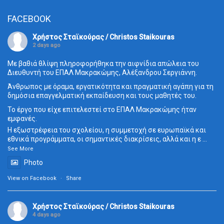
FACEBOOK
Χρήστος Σταϊκούρας / Christos Staikouras
2 days ago
Με βαθιά θλίψη πληροφορήθηκα την αιφνίδια απώλεια του
Διευθυντή του ΕΠΑΛ Μακρακώμης, Αλέξανδρου Σεργιάννη.
Άνθρωπος με όραμα, εργατικότητα και πραγματική αγάπη για τη
δημόσια επαγγελματική εκπαίδευση και τους μαθητές του.
Το έργο που είχε επιτελεστεί στο ΕΠΑΛ Μακρακώμης ήταν
εμφανές.
Η εξωστρέφεια του σχολείου, η συμμετοχή σε ευρωπαϊκά και
εθνικά προγράμματα, οι σημαντικές διακρίσεις, αλλά και η ε
...
See More
Photo
View on Facebook
·
Share
Χρήστος Σταϊκούρας / Christos Staikouras
4 days ago