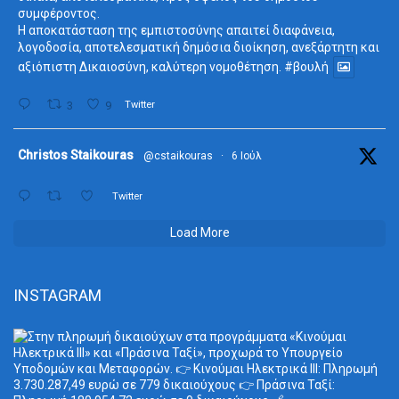
συμφέροντος.
Η αποκατάσταση της εμπιστοσύνης απαιτεί διαφάνεια,
λογοδοσία, αποτελεσματική δημόσια διοίκηση, ανεξάρτητη και
αξιόπιστη Δικαιοσύνη, καλύτερη νομοθέτηση.
#βουλή
3
9
Twitter
ta
Christos Staikouras
@cstaikouras
·
6 Ιούλ
Twitter
Load More
INSTAGRAM