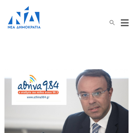
Search Button
Search
for: