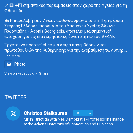
📌 🔟 ➕1️⃣ σημαντικές παρεμβάσεις στον χώρο της Υγείας για τη
Φθιώτιδα.
🚑 Η παραλαβή των 7 νέων ασθενοφόρων από την Περιφέρεια
Στερεάς Ελλάδας, παρουσία του Υπουργού Υγείας Άδωνις
Γεωργιάδης - Adonis Georgiadis, αποτελεί μια σημαντική
ενίσχυση για τις επιχειρησιακές δυνατότητες του
#ΕΚΑΒ
.
Έρχεται να προστεθεί σε μια σειρά παρεμβάσεων και
πρωτοβουλιών της Κυβέρνησης για την αναβάθμιση των υπηρ
...
See More
Photo
View on Facebook
·
Share
TWITTER
Christos Staikouras
Follow
MP in Fthiotida with Nea Demokratia - Professor in Finance
at the Athens University of Economics and Business