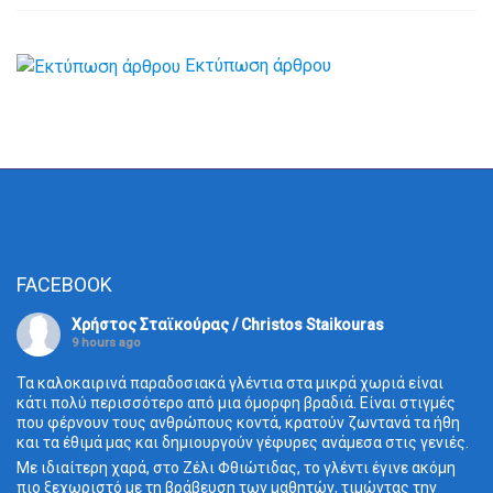
Εκτύπωση άρθρου
FACEBOOK
Χρήστος Σταϊκούρας / Christos Staikouras
9 hours ago
Τα καλοκαιρινά παραδοσιακά γλέντια στα μικρά χωριά είναι
κάτι πολύ περισσότερο από μια όμορφη βραδιά. Είναι στιγμές
που φέρνουν τους ανθρώπους κοντά, κρατούν ζωντανά τα ήθη
και τα έθιμά μας και δημιουργούν γέφυρες ανάμεσα στις γενιές.
Με ιδιαίτερη χαρά, στο Ζέλι Φθιώτιδας, το γλέντι έγινε ακόμη
πιο ξεχωριστό με τη βράβευση των μαθητών, τιμώντας την