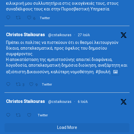
ειλικρινή μου συλλυπητήρια στις οικογένειές τους, στους
συναδέλφους τους και στην Πυροσβεστική Υπηρεσία.
6
Twitter
ta
Christos Staikouras
@cstaikouras
·
27 Ιούλ
Πρέπει οι πολίτες να πιστεύουν ότι οι θεσμοί λειτουργούν
δίκαια, αποτελεσματικά, προς όφελος του δημοσίου
συμφέροντος.
Η αποκατάσταση της εμπιστοσύνης απαιτεί διαφάνεια,
λογοδοσία, αποτελεσματική δημόσια διοίκηση, ανεξάρτητη και
αξιόπιστη Δικαιοσύνη, καλύτερη νομοθέτηση.
#βουλή
3
9
Twitter
ta
Christos Staikouras
@cstaikouras
·
6 Ιούλ
Twitter
Load More