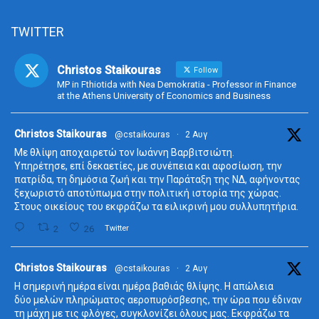
TWITTER
Christos Staikouras
Follow
MP in Fthiotida with Nea Demokratia - Professor in Finance
at the Athens University of Economics and Business
ta
Christos Staikouras
@cstaikouras
·
2 Αυγ
Με θλίψη αποχαιρετώ τον Ιωάννη Βαρβιτσιώτη.
Υπηρέτησε, επί δεκαετίες, με συνέπεια και αφοσίωση, την
πατρίδα, τη δημόσια ζωή και την Παράταξη της ΝΔ, αφήνοντας
ξεχωριστό αποτύπωμα στην πολιτική ιστορία της χώρας.
Στους οικείους του εκφράζω τα ειλικρινή μου συλλυπητήρια.
2
26
Twitter
ta
Christos Staikouras
@cstaikouras
·
2 Αυγ
Η σημερινή ημέρα είναι ημέρα βαθιάς θλίψης. Η απώλεια
δύο μελών πληρώματος αεροπυρόσβεσης, την ώρα που έδιναν
τη μάχη με τις φλόγες, συγκλονίζει όλους μας. Εκφράζω τα