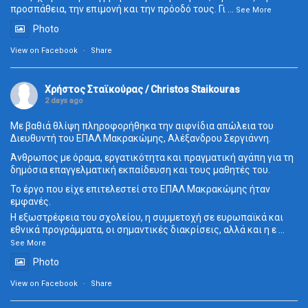
προσπάθεια, την επιμονή και την πρόοδό τους. Γι
...
See More
Photo
View on Facebook
·
Share
Χρήστος Σταϊκούρας / Christos Staikouras
2 days ago
Με βαθιά θλίψη πληροφορήθηκα την αιφνίδια απώλεια του
Διευθυντή του ΕΠΑΛ Μακρακώμης, Αλέξανδρου Σεργιάννη.
Άνθρωπος με όραμα, εργατικότητα και πραγματική αγάπη για τη
δημόσια επαγγελματική εκπαίδευση και τους μαθητές του.
Το έργο που είχε επιτελεστεί στο ΕΠΑΛ Μακρακώμης ήταν
εμφανές.
Η εξωστρέφεια του σχολείου, η συμμετοχή σε ευρωπαϊκά και
εθνικά προγράμματα, οι σημαντικές διακρίσεις, αλλά και η ε
...
See More
Photo
View on Facebook
·
Share