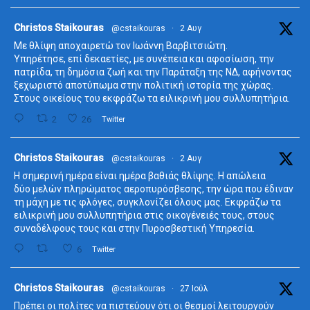
ta
Christos Staikouras
@cstaikouras
·
2 Αυγ
Με θλίψη αποχαιρετώ τον Ιωάννη Βαρβιτσιώτη.
Υπηρέτησε, επί δεκαετίες, με συνέπεια και αφοσίωση, την
πατρίδα, τη δημόσια ζωή και την Παράταξη της ΝΔ, αφήνοντας
ξεχωριστό αποτύπωμα στην πολιτική ιστορία της χώρας.
Στους οικείους του εκφράζω τα ειλικρινή μου συλλυπητήρια.
2
26
Twitter
ta
Christos Staikouras
@cstaikouras
·
2 Αυγ
Η σημερινή ημέρα είναι ημέρα βαθιάς θλίψης. Η απώλεια
δύο μελών πληρώματος αεροπυρόσβεσης, την ώρα που έδιναν
τη μάχη με τις φλόγες, συγκλονίζει όλους μας. Εκφράζω τα
ειλικρινή μου συλλυπητήρια στις οικογένειές τους, στους
συναδέλφους τους και στην Πυροσβεστική Υπηρεσία.
6
Twitter
ta
Christos Staikouras
@cstaikouras
·
27 Ιούλ
Πρέπει οι πολίτες να πιστεύουν ότι οι θεσμοί λειτουργούν