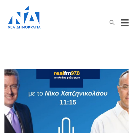
Search Button
Search
for: