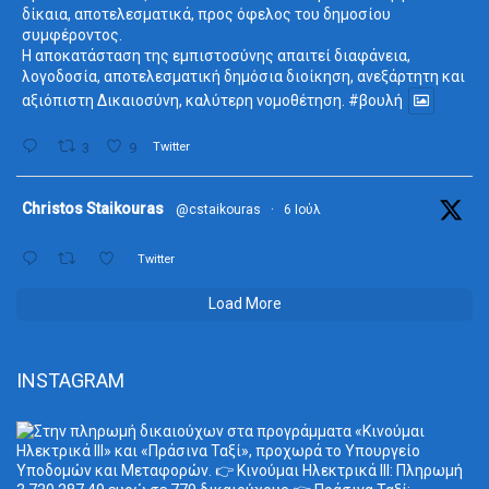
δίκαια, αποτελεσματικά, προς όφελος του δημοσίου
συμφέροντος.
Η αποκατάσταση της εμπιστοσύνης απαιτεί διαφάνεια,
λογοδοσία, αποτελεσματική δημόσια διοίκηση, ανεξάρτητη και
αξιόπιστη Δικαιοσύνη, καλύτερη νομοθέτηση.
#βουλή
3
9
Twitter
ta
Christos Staikouras
@cstaikouras
·
6 Ιούλ
Twitter
Load More
INSTAGRAM