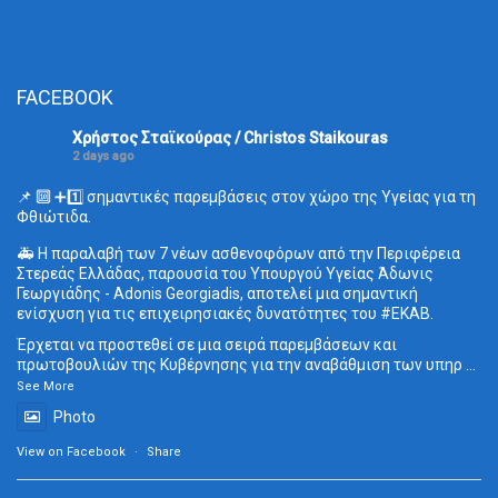
FACEBOOK
Χρήστος Σταϊκούρας / Christos Staikouras
2 days ago
📌 🔟 ➕1️⃣ σημαντικές παρεμβάσεις στον χώρο της Υγείας για τη
Φθιώτιδα.
🚑 Η παραλαβή των 7 νέων ασθενοφόρων από την Περιφέρεια
Στερεάς Ελλάδας, παρουσία του Υπουργού Υγείας Άδωνις
Γεωργιάδης - Adonis Georgiadis, αποτελεί μια σημαντική
ενίσχυση για τις επιχειρησιακές δυνατότητες του
#ΕΚΑΒ
.
Έρχεται να προστεθεί σε μια σειρά παρεμβάσεων και
πρωτοβουλιών της Κυβέρνησης για την αναβάθμιση των υπηρ
...
See More
Photo
View on Facebook
·
Share