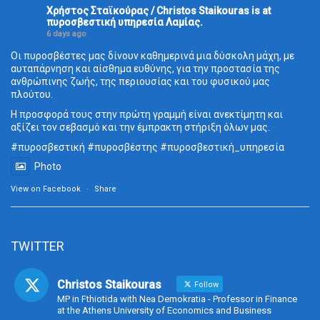
Χρήστος Σταϊκούρας / Christos Staikouras
is at
πυροσβεστική υπηρεσία Λαμίας.
6 days ago
Οι πυροσβέστες μας δίνουν καθημερινά μια δύσκολη μάχη, με
αυταπάρνηση και αίσθημα ευθύνης, για την προστασία της
ανθρώπινης ζωής, της περιουσίας και του φυσικού μας
πλούτου.
Η προσφορά τους στην πρώτη γραμμή είναι ανεκτίμητη και
αξίζει τον σεβασμό και την έμπρακτη στήριξη όλων μας.
#πυροσβεστική
#πυροσβέστης
#πυροσβεστική_
υπηρεσία
Photo
View on Facebook
·
Share
TWITTER
Christos Staikouras
Follow
MP in Fthiotida with Nea Demokratia - Professor in Finance
at the Athens University of Economics and Business