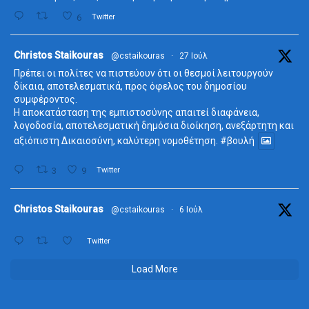
6
Twitter
ta
Christos Staikouras
@cstaikouras
·
27 Ιούλ
Πρέπει οι πολίτες να πιστεύουν ότι οι θεσμοί λειτουργούν
δίκαια, αποτελεσματικά, προς όφελος του δημοσίου
συμφέροντος.
Η αποκατάσταση της εμπιστοσύνης απαιτεί διαφάνεια,
λογοδοσία, αποτελεσματική δημόσια διοίκηση, ανεξάρτητη και
αξιόπιστη Δικαιοσύνη, καλύτερη νομοθέτηση.
#βουλή
3
9
Twitter
ta
Christos Staikouras
@cstaikouras
·
6 Ιούλ
Twitter
Load More