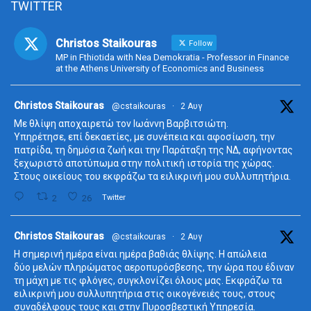
TWITTER
Christos Staikouras
Follow
MP in Fthiotida with Nea Demokratia - Professor in Finance
at the Athens University of Economics and Business
ta
Christos Staikouras
@cstaikouras
·
2 Αυγ
Με θλίψη αποχαιρετώ τον Ιωάννη Βαρβιτσιώτη.
Υπηρέτησε, επί δεκαετίες, με συνέπεια και αφοσίωση, την
πατρίδα, τη δημόσια ζωή και την Παράταξη της ΝΔ, αφήνοντας
ξεχωριστό αποτύπωμα στην πολιτική ιστορία της χώρας.
Στους οικείους του εκφράζω τα ειλικρινή μου συλλυπητήρια.
2
26
Twitter
ta
Christos Staikouras
@cstaikouras
·
2 Αυγ
Η σημερινή ημέρα είναι ημέρα βαθιάς θλίψης. Η απώλεια
δύο μελών πληρώματος αεροπυρόσβεσης, την ώρα που έδιναν
τη μάχη με τις φλόγες, συγκλονίζει όλους μας. Εκφράζω τα
ειλικρινή μου συλλυπητήρια στις οικογένειές τους, στους
συναδέλφους τους και στην Πυροσβεστική Υπηρεσία.