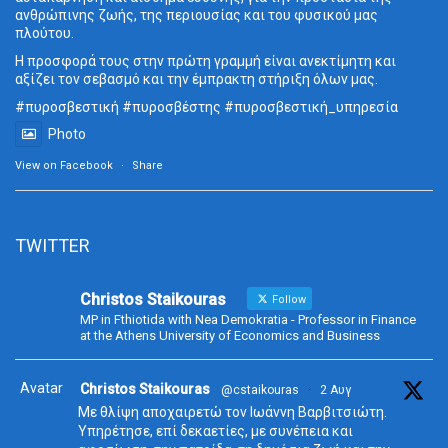
ανθρώπινης ζωής, της περιουσίας και του φυσικού μας
πλούτου.
Η προσφορά τους στην πρώτη γραμμή είναι ανεκτίμητη και
αξίζει τον σεβασμό και την έμπρακτη στήριξη όλων μας.
#πυροσβεστική #πυροσβέστης #πυροσβεστική_υπηρεσία
Photo
View on Facebook
·
Share
TWITTER
Christos Staikouras
Follow
MP in Fthiotida with Nea Demokratia - Professor in Finance
at the Athens University of Economics and Business
Avatar
Christos Staikouras
@cstaikouras
·
2 Αυγ
Με θλίψη αποχαιρετώ τον Ιωάννη Βαρβιτσιώτη.
Υπηρέτησε, επί δεκαετίες, με συνέπεια και