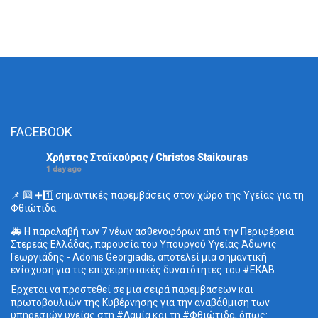
FACEBOOK
Χρήστος Σταϊκούρας / Christos Staikouras
1 day ago
📌 🔟 ➕1️⃣ σημαντικές παρεμβάσεις στον χώρο της Υγείας για τη
Φθιώτιδα.
🚑 Η παραλαβή των 7 νέων ασθενοφόρων από την Περιφέρεια
Στερεάς Ελλάδας, παρουσία του Υπουργού Υγείας Άδωνις
Γεωργιάδης - Adonis Georgiadis, αποτελεί μια σημαντική
ενίσχυση για τις επιχειρησιακές δυνατότητες του #ΕΚΑΒ.
Έρχεται να προστεθεί σε μια σειρά παρεμβάσεων και
πρωτοβουλιών της Κυβέρνησης για την αναβάθμιση των
υπηρεσιών υγείας στη #Λαμία και τη #Φθιώτιδα, όπως: