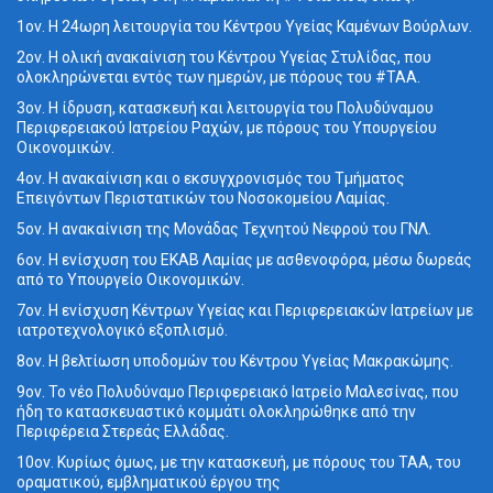
1ον. Η 24ωρη λειτουργία του Κέντρου Υγείας Καμένων Βούρλων.
2ον. Η ολική ανακαίνιση του Κέντρου Υγείας Στυλίδας, που
ολοκληρώνεται εντός των ημερών, με πόρους του #ΤΑΑ.
3ον. Η ίδρυση, κατασκευή και λειτουργία του Πολυδύναμου
Περιφερειακού Ιατρείου Ραχών, με πόρους του Υπουργείου
Οικονομικών.
4ον. Η ανακαίνιση και ο εκσυγχρονισμός του Τμήματος
Επειγόντων Περιστατικών του Νοσοκομείου Λαμίας.
5ον. Η ανακαίνιση της Μονάδας Τεχνητού Νεφρού του ΓΝΛ.
6ον. Η ενίσχυση του ΕΚΑΒ Λαμίας με ασθενοφόρα, μέσω δωρεάς
από το Υπουργείο Οικονομικών.
7ον. Η ενίσχυση Κέντρων Υγείας και Περιφερειακών Ιατρείων με
ιατροτεχνολογικό εξοπλισμό.
8ον. Η βελτίωση υποδομών του Κέντρου Υγείας Μακρακώμης.
9ον. Το νέο Πολυδύναμο Περιφερειακό Ιατρείο Μαλεσίνας, που
ήδη το κατασκευαστικό κομμάτι ολοκληρώθηκε από την
Περιφέρεια Στερεάς Ελλάδας.
10ον. Κυρίως όμως, με την κατασκευή, με πόρους του ΤΑΑ, του
οραματικού, εμβληματικού έργου της