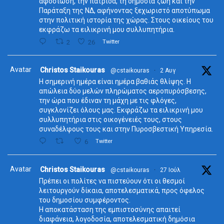
αφοσίωση, την πατρίδα, τη δημόσια ζωή και την
Παράταξη της ΝΔ, αφήνοντας ξεχωριστό αποτύπωμα
στην πολιτική ιστορία της χώρας. Στους οικείους του
εκφράζω τα ειλικρινή μου συλλυπητήρια.
2
26
Twitter
Avatar
Christos Staikouras
@cstaikouras
·
2 Αυγ
Η σημερινή ημέρα είναι ημέρα βαθιάς θλίψης. Η
απώλεια δύο μελών πληρώματος αεροπυρόσβεσης,
την ώρα που έδιναν τη μάχη με τις φλόγες,
συγκλονίζει όλους μας. Εκφράζω τα ειλικρινή μου
συλλυπητήρια στις οικογένειές τους, στους
συναδέλφους τους και στην Πυροσβεστική Υπηρεσία.
6
Twitter
Avatar
Christos Staikouras
@cstaikouras
·
27 Ιούλ
Πρέπει οι πολίτες να πιστεύουν ότι οι θεσμοί
λειτουργούν δίκαια, αποτελεσματικά, προς όφελος
του δημοσίου συμφέροντος.
Η αποκατάσταση της εμπιστοσύνης απαιτεί
διαφάνεια, λογοδοσία, αποτελεσματική δημόσια