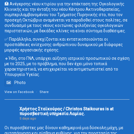
🏥 Ανέγερσης νέου κτιρίου για την επέκταση της Ογκολογικής
Κλινικής και την ένταξη του νέου Κέντρου Ακτινοθεραπείας,
συμπεριλαμβανομένου του Τμήματος Πυρηνικής στο, που τον
προσεχή Οκτώβριο αναμένεται να παραδοθεί στους πολίτες, σε
συνδυασμό με τους νέους κοιτώνες φιλοξενίας ογκολογικών
περιστατικών, με δεκάδες κλίνες να είναι σύντομα διαθέσιμες.
✅ Παράλληλα, συνεχίζονται και εντατικοποιούνται οι
προσπάθειες ενίσχυσης ανθρώπινου δυναμικού με διάφορες
μορφές εργασιακής σχέσης.
🔹Ήδη, στο ΓΝΛ, υπάρχει αύξηση ιατρικού προσωπικού σε σχέση
με το 2025, με το πρόβλημα, που δεν έχει μόνο τοπικά
χαρακτηριστικά, να επιχειρείται να αντιμετωπιστεί από το
Υπουργείο Υγείας.
Photo
View on Facebook
·
Share
Χρήστος Σταϊκούρας / Christos Staikouras
is at
πυροσβεστική υπηρεσία Λαμίας.
5 days ago
Οι πυροσβέστες μας δίνουν καθημερινά μια δύσκολη μάχη, με
αυταπάρνηση και αίσθημα ευθύνης, για την προστασία της