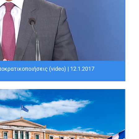
οκρατικοποιήσεις (video) | 12.1.2017