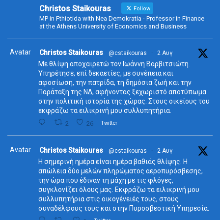
Christos Staikouras
Follow
MP in Fthiotida with Nea Demokratia - Professor in Finance
at the Athens University of Economics and Business
Avatar
Christos Staikouras
@cstaikouras
·
2 Αυγ
Με θλίψη αποχαιρετώ τον Ιωάννη Βαρβιτσιώτη.
Υπηρέτησε, επί δεκαετίες, με συνέπεια και
αφοσίωση, την πατρίδα, τη δημόσια ζωή και την
Παράταξη της ΝΔ, αφήνοντας ξεχωριστό αποτύπωμα
στην πολιτική ιστορία της χώρας. Στους οικείους του
εκφράζω τα ειλικρινή μου συλλυπητήρια.
2
26
Twitter
Avatar
Christos Staikouras
@cstaikouras
·
2 Αυγ
Η σημερινή ημέρα είναι ημέρα βαθιάς θλίψης. Η
απώλεια δύο μελών πληρώματος αεροπυρόσβεσης,
την ώρα που έδιναν τη μάχη με τις φλόγες,
συγκλονίζει όλους μας. Εκφράζω τα ειλικρινή μου
συλλυπητήρια στις οικογένειές τους, στους
συναδέλφους τους και στην Πυροσβεστική Υπηρεσία.