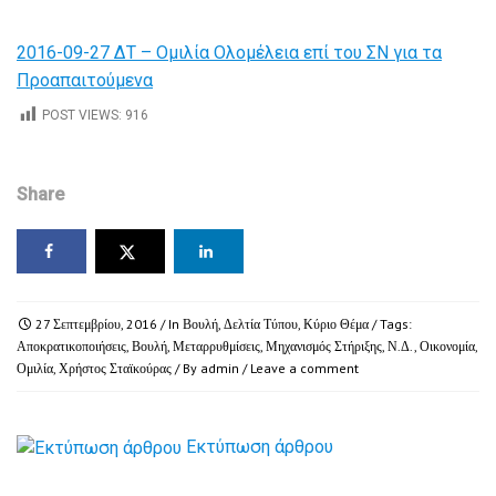
2016-09-27 ΔT – Ομιλία Ολομέλεια επί του ΣΝ για τα
Προαπαιτούμενα
POST VIEWS:
916
Share
27 Σεπτεμβρίου, 2016
/ In
Βουλή
,
Δελτία Τύπου
,
Κύριο Θέμα
/ Tags:
Αποκρατικοποιήσεις
,
Βουλή
,
Μεταρρυθμίσεις
,
Μηχανισμός Στήριξης
,
Ν.Δ.
,
Οικονομία
,
Ομιλία
,
Χρήστος Σταϊκούρας
/ By
admin
/
Leave a comment
Εκτύπωση άρθρου