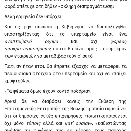
φορά απέτυχε στη δήθεν «σκληρή διαπραγμάτευση».
Άλλη ερμηνεία δεν υπάρχει.
Και ας μην σπεύσει η Κυβέρνηση να δικαιολογηθεί
υποστηρίζοντας ότι το υπερταμείο είναι ένα
αναπτυξιακό όχημα
και όχι
φορέας
αποκρατικοποιήσεων
, οπότε θα είναι προς το συμφέρον
των εταιρειών να μεταβιβαστούν σ’ αυτό.
Γιατί αν ήταν έτσι, θα έπρεπε εξαρχής να μεταφέρει τα
περιουσιακά στοιχεία στο υπερταμείο και όχι να «παίζει
κρυφτούλι».
«Τα ψέματα όμως έχουν κοντά ποδάρια».
Αρκεί δε να διαβάσει κανείς την Έκθεση της
Επιστημονικής Επιτροπής της Βουλής, η οποία σημειώνει
ότι οι δημόσιες αυτές επιχειρήσεις «ιδιωτικοποιούνται
όχι μόνο
τύποις
αλλά και
κατ’ ουσίαν
», «καθιστώντας
αβέβαιη τη συνέχεια της εκ μέρους τους παροχής