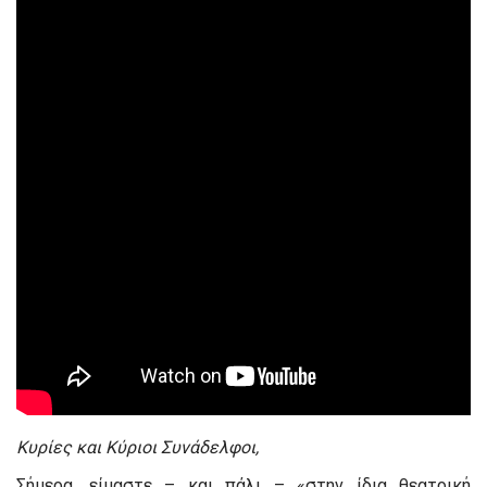
Κυρίες και Κύριοι Συνάδελφοι,
Σήμερα, είμαστε – και πάλι – «στην ίδια θεατρική