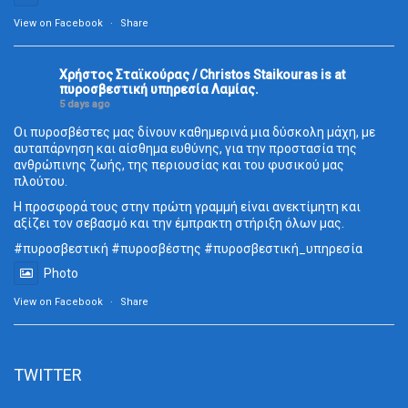
View on Facebook
·
Share
Χρήστος Σταϊκούρας / Christos Staikouras
is at
πυροσβεστική υπηρεσία Λαμίας.
5 days ago
Οι πυροσβέστες μας δίνουν καθημερινά μια δύσκολη μάχη, με
αυταπάρνηση και αίσθημα ευθύνης, για την προστασία της
ανθρώπινης ζωής, της περιουσίας και του φυσικού μας
πλούτου.
Η προσφορά τους στην πρώτη γραμμή είναι ανεκτίμητη και
αξίζει τον σεβασμό και την έμπρακτη στήριξη όλων μας.
#πυροσβεστική
#πυροσβέστης
#πυροσβεστική_
υπηρεσία
Photo
View on Facebook
·
Share
TWITTER