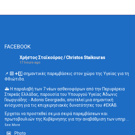
FACEBOOK
Χρήστος Σταϊκούρας / Christos Staikouras
17 hours ago
📌 🔟 ➕1️⃣ σημαντικές παρεμβάσεις στον χώρο της Υγείας για τη
Φθιώτιδα.
🚑 Η παραλαβή των 7 νέων ασθενοφόρων από την Περιφέρεια
Στερεάς Ελλάδας, παρουσία του Υπουργού Υγείας Άδωνις
Γεωργιάδης - Adonis Georgiadis, αποτελεί μια σημαντική
ενίσχυση για τις επιχειρησιακές δυνατότητες του
#ΕΚΑΒ
.
Έρχεται να προστεθεί σε μια σειρά παρεμβάσεων και
πρωτοβουλιών της Κυβέρνησης για την αναβάθμιση των υπηρ
...
See More
Photo