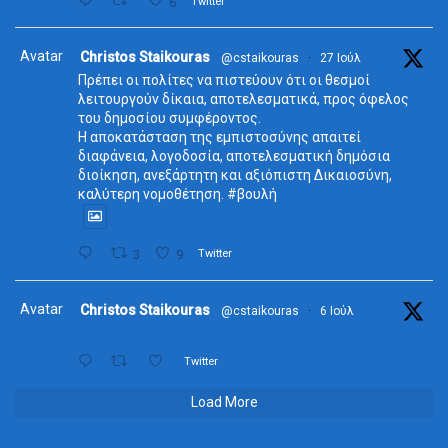
6
Twitter
Avatar
Christos Staikouras
@cstaikouras
·
27 Ιούλ
Πρέπει οι πολίτες να πιστεύουν ότι οι θεσμοί
λειτουργούν δίκαια, αποτελεσματικά, προς όφελος
του δημοσίου συμφέροντος.
Η αποκατάσταση της εμπιστοσύνης απαιτεί
διαφάνεια, λογοδοσία, αποτελεσματική δημόσια
διοίκηση, ανεξάρτητη και αξιόπιστη Δικαιοσύνη,
καλύτερη νομοθέτηση. #βουλή
3
9
Twitter
Avatar
Christos Staikouras
@cstaikouras
·
6 Ιούλ
Twitter
Load More