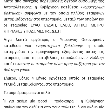
Μετά από συνεχείς παρεμβάσεις σχεδόν σύσσωμης της
Αντιπολίτευσης, η Κυβέρνηση κατέθεσε
«νομοτεχνική
βελτίωση»
σύμφωνα με την οποία πλήθος εταιρειών
μεταβιβάζονταν στο υπερταμείο, μεταξύ των οποίων και
οι εταιρείες ΕΥΑΘ, ΕΥΔΑΠ, ΕΛΒΟ, ΑΤΤΙΚΟ ΜΕΤΡΟ,
ΚΤΙΡΙΑΚΕΣ ΥΠΟΔΟΜΕΣ και Δ.Ε.Η.
Λίγα λεπτά αργότερα, ο Υπουργός Οικονομικών
κατέθεσε νέα
«νομοτεχνική βελτίωση»
, η οποία
καταργούσε την προηγούμενη, εξαιρώντας αυτές τις
εταιρείες από τη μεταβίβαση, επικαλούμενος
«λάθος»
και ότι «
αυτές οι εταιρείες είναι προς συζήτηση για τον
δεύτερο γύρο
».
Σήμερα, μόλις 4 μήνες αργότερα, αυτές οι εταιρείες
τελικά μεταβιβάζονται στο υπερταμείο.
Το συμπέρασμα είναι απλό:
Ή για ακόμη μία φορά – πρόσκαιρα – η Κυβέρνηση
απέκρυψε την αλήθεια από τους πολίτες, ή για ακόμη μία