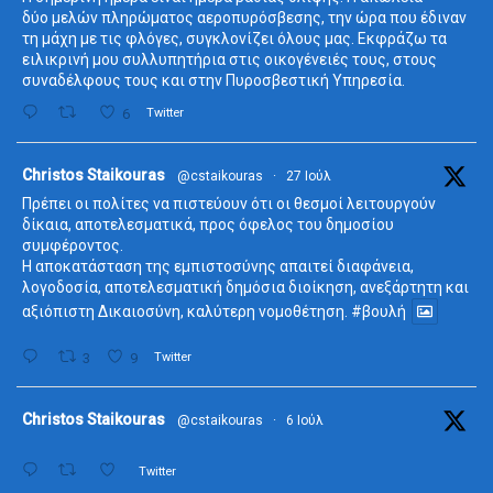
δύο μελών πληρώματος αεροπυρόσβεσης, την ώρα που έδιναν
τη μάχη με τις φλόγες, συγκλονίζει όλους μας. Εκφράζω τα
ειλικρινή μου συλλυπητήρια στις οικογένειές τους, στους
συναδέλφους τους και στην Πυροσβεστική Υπηρεσία.
6
Twitter
ta
Christos Staikouras
@cstaikouras
·
27 Ιούλ
Πρέπει οι πολίτες να πιστεύουν ότι οι θεσμοί λειτουργούν
δίκαια, αποτελεσματικά, προς όφελος του δημοσίου
συμφέροντος.
Η αποκατάσταση της εμπιστοσύνης απαιτεί διαφάνεια,
λογοδοσία, αποτελεσματική δημόσια διοίκηση, ανεξάρτητη και
αξιόπιστη Δικαιοσύνη, καλύτερη νομοθέτηση.
#βουλή
3
9
Twitter
ta
Christos Staikouras
@cstaikouras
·
6 Ιούλ
Twitter