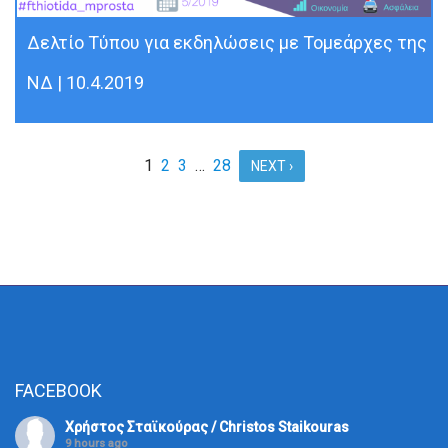
Δελτίο Τύπου για εκδηλώσεις με Τομεάρχες της
ΝΔ | 10.4.2019
1
2
3
…
28
NEXT ›
FACEBOOK
Χρήστος Σταϊκούρας / Christos Staikouras
9 hours ago