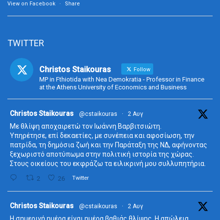
View on Facebook
·
Share
TWITTER
Christos Staikouras
Follow
MP in Fthiotida with Nea Demokratia - Professor in Finance
at the Athens University of Economics and Business
ta
Christos Staikouras
@cstaikouras
·
2 Αυγ
Με θλίψη αποχαιρετώ τον Ιωάννη Βαρβιτσιώτη.
Υπηρέτησε, επί δεκαετίες, με συνέπεια και αφοσίωση, την
πατρίδα, τη δημόσια ζωή και την Παράταξη της ΝΔ, αφήνοντας
ξεχωριστό αποτύπωμα στην πολιτική ιστορία της χώρας.
Στους οικείους του εκφράζω τα ειλικρινή μου συλλυπητήρια.
2
26
Twitter
ta
Christos Staikouras
@cstaikouras
·
2 Αυγ
Η σημερινή ημέρα είναι ημέρα βαθιάς θλίψης. Η απώλεια