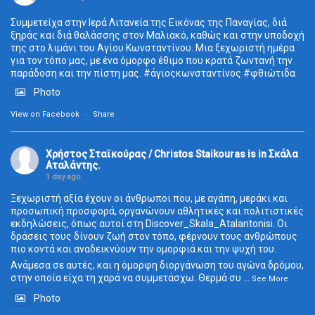
Συμμετείχα στην Ιερά Λιτανεία της Εικόνας της Παναγίας, διά
ξηράς και διά θαλάσσης στον Μαλιακό, καθώς και στην υποδοχή
της στο λιμάνι του Αγίου Κωνσταντίνου. Μια ξεχωριστή ημέρα
για τον τόπο μας, με ένα όμορφο έθιμο που κρατά ζωντανή την
παράδοση και την πίστη μας.
#άγιοςκωνσταντίνος
#φθιώτιδα
Photo
View on Facebook
·
Share
Χρήστος Σταϊκούρας / Christos Staikouras
is in Σκάλα
Aταλάντης.
1 day ago
Ξεχωριστή αξία έχουν οι άνθρωποι που, με αγάπη, μεράκι και
προσωπική προσφορά, οργανώνουν αθλητικές και πολιτιστικές
εκδηλώσεις, όπως αυτοί στη Discover_Skala_Atalantonisi. Οι
δράσεις τους δίνουν ζωή στον τόπο, φέρνουν τους ανθρώπους
πιο κοντά και αναδεικνύουν την ομορφιά και την ψυχή του.
Ανάμεσα σε αυτές, και η όμορφη διοργάνωση του αγώνα δρόμου,
στην οποία είχα τη χαρά να συμμετάσχω. Θερμά συ
...
See More
Photo