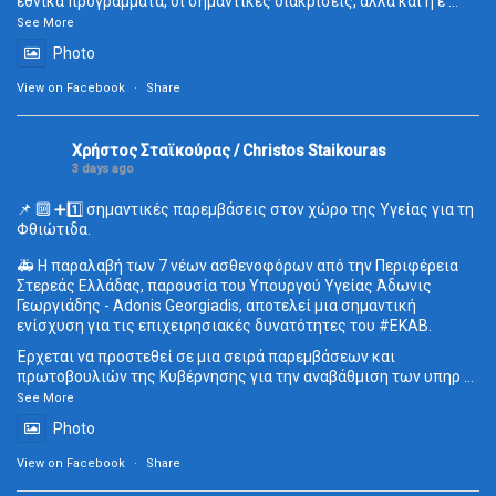
εθνικά προγράμματα, οι σημαντικές διακρίσεις, αλλά και η ε
...
See More
Photo
View on Facebook
·
Share
Χρήστος Σταϊκούρας / Christos Staikouras
3 days ago
📌 🔟 ➕1️⃣ σημαντικές παρεμβάσεις στον χώρο της Υγείας για τη
Φθιώτιδα.
🚑 Η παραλαβή των 7 νέων ασθενοφόρων από την Περιφέρεια
Στερεάς Ελλάδας, παρουσία του Υπουργού Υγείας Άδωνις
Γεωργιάδης - Adonis Georgiadis, αποτελεί μια σημαντική
ενίσχυση για τις επιχειρησιακές δυνατότητες του
#ΕΚΑΒ
.
Έρχεται να προστεθεί σε μια σειρά παρεμβάσεων και
πρωτοβουλιών της Κυβέρνησης για την αναβάθμιση των υπηρ
...
See More
Photo
View on Facebook
·
Share