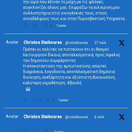
την ώρα που έδιναν τη μάχη με τις φλόγες,
συγκλονίζει όλους μας. Εκφράζω τα ειλικρινή μου
συλλυπητήρια στις οικογένειές τους, στους
συναδέλφους τους και στην Πυροσβεστική Υπηρεσία.
6
Twitter
Avatar
Christos Staikouras
@cstaikouras
·
27 Ιούλ
Πρέπει οι πολίτες να πιστεύουν ότι οι θεσμοί
λειτουργούν δίκαια, αποτελεσματικά, προς όφελος
του δημοσίου συμφέροντος.
Η αποκατάσταση της εμπιστοσύνης απαιτεί
διαφάνεια, λογοδοσία, αποτελεσματική δημόσια
διοίκηση, ανεξάρτητη και αξιόπιστη Δικαιοσύνη,
καλύτερη νομοθέτηση. #βουλή
3
9
Twitter
Avatar
Christos Staikouras
@cstaikouras
·
6 Ιούλ