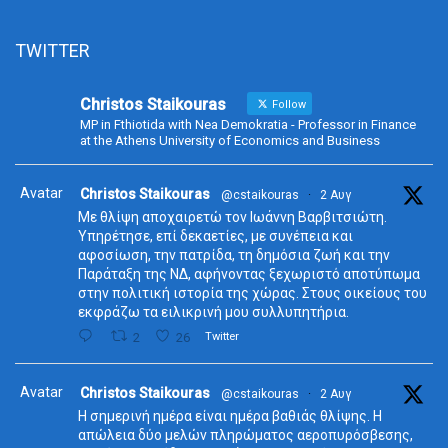
TWITTER
Christos Staikouras
Follow
MP in Fthiotida with Nea Demokratia - Professor in Finance
at the Athens University of Economics and Business
Avatar
Christos Staikouras
@cstaikouras
·
2 Αυγ
Με θλίψη αποχαιρετώ τον Ιωάννη Βαρβιτσιώτη.
Υπηρέτησε, επί δεκαετίες, με συνέπεια και
αφοσίωση, την πατρίδα, τη δημόσια ζωή και την
Παράταξη της ΝΔ, αφήνοντας ξεχωριστό αποτύπωμα
στην πολιτική ιστορία της χώρας. Στους οικείους του
εκφράζω τα ειλικρινή μου συλλυπητήρια.
2
26
Twitter
Avatar
Christos Staikouras
@cstaikouras
·
2 Αυγ
Η σημερινή ημέρα είναι ημέρα βαθιάς θλίψης. Η
απώλεια δύο μελών πληρώματος αεροπυρόσβεσης,