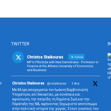
TWITTER
I
Christos Staikouras
Follow
MP in Fthiotida with Nea Demokratia - Professor in
Finance at the Athens University of Economics
and Business
ύ
Avata
Christos Staikouras
@cstaikouras
·
2 Αυγ
r
Με θλίψη αποχαιρετώ τον Ιωάννη Βαρβιτσιώτη.
Υπηρέτησε, επί δεκαετίες, με συνέπεια και
αφοσίωση, την πατρίδα, τη δημόσια ζωή και την
Παράταξη της ΝΔ, αφήνοντας ξεχωριστό αποτύπωμα
στην πολιτική ιστορία της χώρας. Στους οικείους του