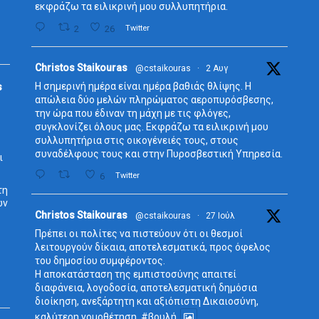
εκφράζω τα ειλικρινή μου συλλυπητήρια.
2
26
Twitter
Avata
Christos Staikouras
@cstaikouras
·
2 Αυγ
r
Η σημερινή ημέρα είναι ημέρα βαθιάς θλίψης. Η
s
απώλεια δύο μελών πληρώματος αεροπυρόσβεσης,
την ώρα που έδιναν τη μάχη με τις φλόγες,
συγκλονίζει όλους μας. Εκφράζω τα ειλικρινή μου
συλλυπητήρια στις οικογένειές τους, στους
συναδέλφους τους και στην Πυροσβεστική Υπηρεσία.
ι
6
Twitter
τη
ων
Avata
Christos Staikouras
@cstaikouras
·
27 Ιούλ
r
Πρέπει οι πολίτες να πιστεύουν ότι οι θεσμοί
λειτουργούν δίκαια, αποτελεσματικά, προς όφελος
του δημοσίου συμφέροντος.
Η αποκατάσταση της εμπιστοσύνης απαιτεί
διαφάνεια, λογοδοσία, αποτελεσματική δημόσια
διοίκηση, ανεξάρτητη και αξιόπιστη Δικαιοσύνη,
καλύτερη νομοθέτηση.
#βουλή