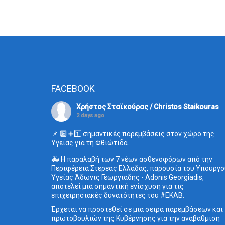
FACEBOOK
Χρήστος Σταϊκούρας / Christos Staikouras
2 days ago
📌 🔟 ➕1️⃣ σημαντικές παρεμβάσεις στον χώρο της
Υγείας για τη Φθιώτιδα.
🚑 Η παραλαβή των 7 νέων ασθενοφόρων από την
Περιφέρεια Στερεάς Ελλάδας, παρουσία του Υπουργο
Υγείας Άδωνις Γεωργιάδης - Adonis Georgiadis,
αποτελεί μια σημαντική ενίσχυση για τις
επιχειρησιακές δυνατότητες του
#ΕΚΑΒ
.
Έρχεται να προστεθεί σε μια σειρά παρεμβάσεων και
πρωτοβουλιών της Κυβέρνησης για την αναβάθμιση