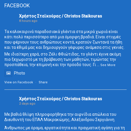
FACEBOOK
Χρήστος Σταϊκούρας / Christos Staikouras
8 hours ago
Τα καλοκαιρινά παραδοσιακά γλέντια στα μικρά χωριά είναι
κάτι πολύ περισσότερο από μια όμορφη βραδιά. Είναι στιγμές
που φέρνουν τους ανθρώπους κοντά, κρατούν ζωντανά τα ήθη
και τα έθιμά μας και δημιουργούν γέφυρες ανάμεσα στις γενιές.
Με ιδιαίτερη χαρά, στο Ζέλι Φθιώτιδας, το γλέντι έγινε ακόμη
πιο ξεχωριστό με τη βράβευση των μαθητών, τιμώντας την
προσπάθεια, την επιμονή και την πρόοδό τους. Γι
...
See More
Photo
View on Facebook
·
Share
Χρήστος Σταϊκούρας / Christos Staikouras
2 days ago
Με βαθιά θλίψη πληροφορήθηκα την αιφνίδια απώλεια του
Διευθυντή του ΕΠΑΛ Μακρακώμης, Αλέξανδρου Σεργιάννη.
Άνθρωπος με όραμα, εργατικότητα και πραγματική αγάπη για τη