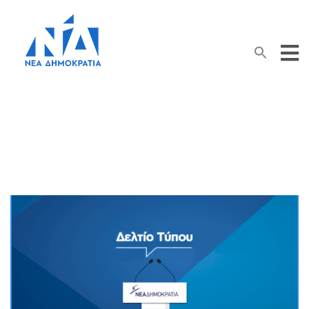
Search Button
Search
for:
Συνάντηση