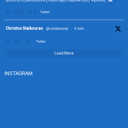
αξιόπιστη Δικαιοσύνη, καλύτερη νομοθέτηση.
#βουλή
3
9
Twitter
ta
Christos Staikouras
@cstaikouras
·
6 Ιούλ
Twitter
Load More
INSTAGRAM