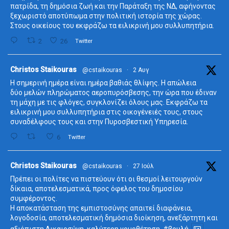
πατρίδα, τη δημόσια ζωή και την Παράταξη της ΝΔ, αφήνοντας
ξεχωριστό αποτύπωμα στην πολιτική ιστορία της χώρας.
Στους οικείους του εκφράζω τα ειλικρινή μου συλλυπητήρια.
2
26
Twitter
ta
Christos Staikouras
@cstaikouras
·
2 Αυγ
Η σημερινή ημέρα είναι ημέρα βαθιάς θλίψης. Η απώλεια
δύο μελών πληρώματος αεροπυρόσβεσης, την ώρα που έδιναν
τη μάχη με τις φλόγες, συγκλονίζει όλους μας. Εκφράζω τα
ειλικρινή μου συλλυπητήρια στις οικογένειές τους, στους
συναδέλφους τους και στην Πυροσβεστική Υπηρεσία.
6
Twitter
ta
Christos Staikouras
@cstaikouras
·
27 Ιούλ
Πρέπει οι πολίτες να πιστεύουν ότι οι θεσμοί λειτουργούν
δίκαια, αποτελεσματικά, προς όφελος του δημοσίου
συμφέροντος.
Η αποκατάσταση της εμπιστοσύνης απαιτεί διαφάνεια,
λογοδοσία, αποτελεσματική δημόσια διοίκηση, ανεξάρτητη και