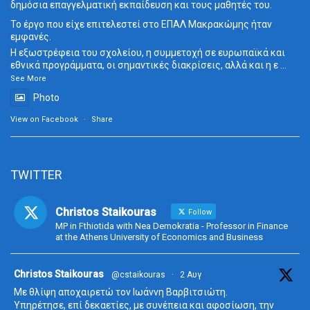
δημόσια επαγγελματική εκπαίδευση και τους μαθητές του.
Το έργο που είχε επιτελεστεί στο ΕΠΑΛ Μακρακώμης ήταν
εμφανές.
Η εξωστρέφεια του σχολείου, η συμμετοχή σε ευρωπαϊκά και
εθνικά προγράμματα, οι σημαντικές διακρίσεις, αλλά και η ε
...
See More
Photo
View on Facebook
·
Share
TWITTER
Christos Staikouras
Follow
MP in Fthiotida with Nea Demokratia - Professor in Finance
at the Athens University of Economics and Business
ta
Christos Staikouras
@cstaikouras
·
2 Αυγ
Με θλίψη αποχαιρετώ τον Ιωάννη Βαρβιτσιώτη.
Υπηρέτησε, επί δεκαετίες, με συνέπεια και αφοσίωση, την