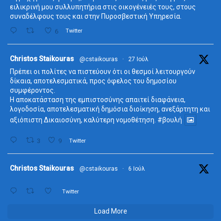
ειλικρινή μου συλλυπητήρια στις οικογένειές τους, στους
συναδέλφους τους και στην Πυροσβεστική Υπηρεσία.
6
Twitter
ta
Christos Staikouras
@cstaikouras
·
27 Ιούλ
Πρέπει οι πολίτες να πιστεύουν ότι οι θεσμοί λειτουργούν
δίκαια, αποτελεσματικά, προς όφελος του δημοσίου
συμφέροντος.
Η αποκατάσταση της εμπιστοσύνης απαιτεί διαφάνεια,
λογοδοσία, αποτελεσματική δημόσια διοίκηση, ανεξάρτητη και
αξιόπιστη Δικαιοσύνη, καλύτερη νομοθέτηση.
#βουλή
3
9
Twitter
ta
Christos Staikouras
@cstaikouras
·
6 Ιούλ
Twitter
Load More