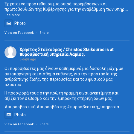
Έρχεται να προστεθεί σε μια σειρά παρεμβάσεων και
πρωτοβουλιών της Κυβέρνησης για την αναβάθμιση των υπηρ
...
See More
Photo
View on Facebook
·
Share
Χρήστος Σταϊκούρας / Christos Staikouras
is at
πυροσβεστική υπηρεσία Λαμίας.
5 days ago
Οι πυροσβέστες μας δίνουν καθημερινά μια δύσκολη μάχη, με
αυταπάρνηση και αίσθημα ευθύνης, για την προστασία της
ανθρώπινης ζωής, της περιουσίας και του φυσικού μας
πλούτου.
Η προσφορά τους στην πρώτη γραμμή είναι ανεκτίμητη και
αξίζει τον σεβασμό και την έμπρακτη στήριξη όλων μας.
#πυροσβεστική
#πυροσβέστης
#πυροσβεστική_
υπηρεσία
Photo
View on Facebook
·
Share