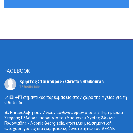
FACEBOOK
Χρήστος Σταϊκούρας / Christos Staikouras
17 hours ago
📌 🔟 ➕1️⃣ σημαντικές παρεμβάσεις στον χώρο της Υγείας για τη
Φθιώτιδα.
🚑 Η παραλαβή των 7 νέων ασθενοφόρων από την Περιφέρεια
Στερεάς Ελλάδας, παρουσία του Υπουργού Υγείας Άδωνις
Γεωργιάδης - Adonis Georgiadis, αποτελεί μια σημαντική
ενίσχυση για τις επιχειρησιακές δυνατότητες του
#ΕΚΑΒ
.