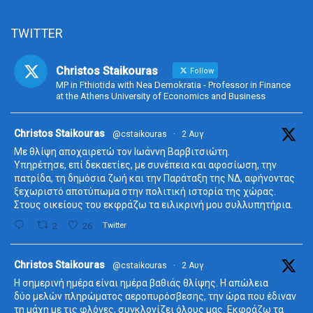
TWITTER
Christos Staikouras
Follow
MP in Fthiotida with Nea Demokratia - Professor in Finance
at the Athens University of Economics and Business
ta
Christos Staikouras
@cstaikouras
·
2 Αυγ
Με θλίψη αποχαιρετώ τον Ιωάννη Βαρβιτσιώτη.
Υπηρέτησε, επί δεκαετίες, με συνέπεια και αφοσίωση, την
πατρίδα, τη δημόσια ζωή και την Παράταξη της ΝΔ, αφήνοντας
ξεχωριστό αποτύπωμα στην πολιτική ιστορία της χώρας.
Στους οικείους του εκφράζω τα ειλικρινή μου συλλυπητήρια.
2
26
Twitter
ta
Christos Staikouras
@cstaikouras
·
2 Αυγ
Η σημερινή ημέρα είναι ημέρα βαθιάς θλίψης. Η απώλεια
δύο μελών πληρώματος αεροπυρόσβεσης, την ώρα που έδιναν
τη μάχη με τις φλόγες, συγκλονίζει όλους μας. Εκφράζω τα