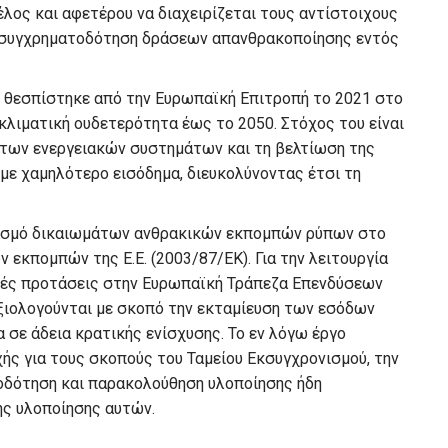
λος και αφετέρου να διαχειρίζεται τους αντίστοιχους
ν συγχρηματοδότηση δράσεων απανθρακοποίησης εντός
d) θεσπίστηκε από την Ευρωπαϊκή Επιτροπή το 2021 στο
 κλιματική ουδετερότητα έως το 2050. Στόχος του είναι
ό των ενεργειακών συστημάτων και τη βελτίωση της
 με χαμηλότερο εισόδημα, διευκολύνοντας έτσι τη
ιασμό δικαιωμάτων ανθρακικών εκπομπών ρύπων στο
εκπομπών της Ε.Ε. (2003/87/ΕΚ). Για την λειτουργία
ικές προτάσεις στην Ευρωπαϊκή Τράπεζα Επενδύσεων
 αξιολογούνται με σκοπό την εκταμίευση των εσόδων
α σε άδεια κρατικής ενίσχυσης. Το εν λόγω έργο
ής για τους σκοπούς του Ταμείου Εκσυγχρονισμού, την
δότηση και παρακολούθηση υλοποίησης ήδη
ης υλοποίησης αυτών.