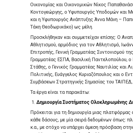
Οικονομίας και Οικονομικών Νίκος Παπαθανά
Κοντογεώργης, ο Υφυπουργός Υποδομών και Με
και η Υφυπουργός Ανάπτυξης Άννα Μάνη – Παπ
Τάκη Θεοδωρικάκο) ως μέλη.
Προσκλήθηκαν και συμμετείχαν επίσης: Ο Ανα
Αθλητισμού, αρμόδιος για τον Αθλητισμό, Ιωάν
Επιτροπής, Γενική Γραμματέας Συντονισμού της
Γραμματέας ΕΣΠΑ, Βασιλική Παντελοπούλου, ο 
Στάθης, ο Γενικός Γραμματέας Ναυτιλίας και Λ
Πολιτικής, Ευάγγελος Κυριαζόπουλος και ο Ε
Συμβάσεων Στρατηγικής Σημασίας του ΤΑΙΠΕΔ,
Τα έργα είναι τα παρακάτω:
Δημιουργία Συστήματος Ολοκληρωμένης Δι
Πρόκειται για τη δημιουργία μιας πλατφόρμας
κάθε δάσους, με μία σειρά δεδομένων όπως: π
κ.α., με στόχο να υπάρχει άμεση πρόσβαση στη