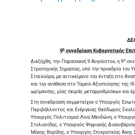
ΔΕ
η
9
συνεδρίαση Κυβερνητικής Επι
η
Διεξήχθη, την Παρασκευή 9 Αυγούστου, η 9
συν
Στρατηγικής Σημασίας, υπό την προεδρία του
Σταϊκούρα, με αντικείμενο την ένταξη στο Αν
και την ανάθεση στο Ταμείο Αξιοποίησης της Ι
ωρίμανσης, μίας σειράς μεταρρυθμίσεων και έ
Στη συνεδρίαση συμμετείχαν ο Υπουργός Εσωτ
Περιβάλλοντος και Ενέργειας Θεόδωρος Σκυλα
Υπουργός Πολιτισμού Λίνα Μενδώνη, ο Υπουργ
Στυλιανίδης, ο Υπουργός Ψηφιακής Διακυβέρνη
Μάκης Βορίδης, ο Υπουργός Επικρατείας Άκης