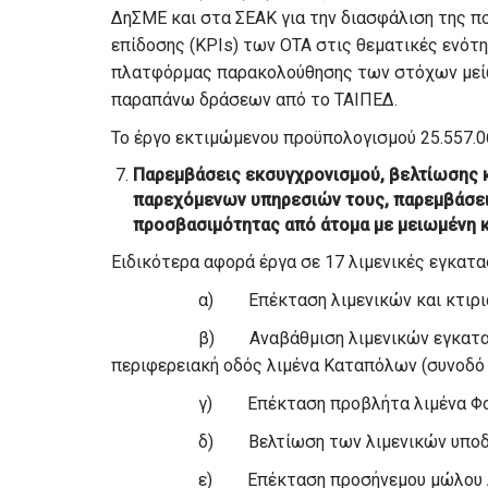
ΔηΣΜΕ και στα ΣΕΑΚ για την διασφάλιση της πο
επίδοσης (ΚΡΙs) των ΟΤΑ στις θεματικές ενότη
πλατφόρμας παρακολούθησης των στόχων μείω
παραπάνω δράσεων από το ΤΑΙΠΕΔ.
Το έργο εκτιμώμενου προϋπολογισμού 25.557.0
Παρεμβάσεις εκσυγχρονισμού, βελτίωσης 
παρεχόμενων υπηρεσιών τους, παρεμβάσει
προσβασιμότητας από άτομα με μειωμένη κ
Ειδικότερα αφορά έργα σε 17 λιμενικές εγκατα
α) Επέκταση λιμενικών και κτιριακών 
β) Αναβάθμιση λιμενικών εγκαταστάσε
περιφερειακή οδός λιμένα Καταπόλων (συνοδό 
γ) Επέκταση προβλήτα λιμένα Φολ
δ) Βελτίωση των λιμενικών υποδομών 
ε) Επέκταση προσήνεμου μώλου Αγίο