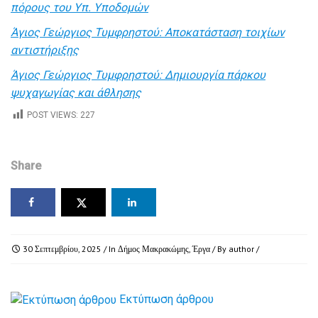
πόρους του Υπ. Υποδομών
Άγιος Γεώργιος Τυμφρηστού: Αποκατάσταση τοιχίων
αντιστήριξης
Άγιος Γεώργιος Τυμφρηστού: Δημιουργία πάρκου
ψυχαγωγίας και άθλησης
POST VIEWS:
227
Share
30 Σεπτεμβρίου, 2025
/ In
Δήμος Μακρακώμης
,
Έργα
/ By
author
/
Εκτύπωση άρθρου