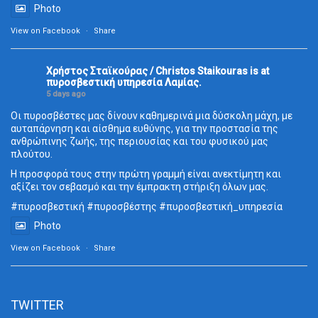
Photo
View on Facebook
·
Share
Χρήστος Σταϊκούρας / Christos Staikouras
is at
πυροσβεστική υπηρεσία Λαμίας.
5 days ago
Οι πυροσβέστες μας δίνουν καθημερινά μια δύσκολη μάχη, με
αυταπάρνηση και αίσθημα ευθύνης, για την προστασία της
ανθρώπινης ζωής, της περιουσίας και του φυσικού μας
πλούτου.
Η προσφορά τους στην πρώτη γραμμή είναι ανεκτίμητη και
αξίζει τον σεβασμό και την έμπρακτη στήριξη όλων μας.
#πυροσβεστική
#πυροσβέστης
#πυροσβεστική_
υπηρεσία
Photo
View on Facebook
·
Share
TWITTER