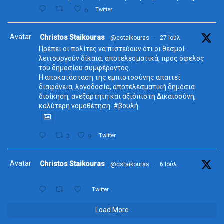
6
Twitter
Avatar
Christos Staikouras
@cstaikouras
·
27 Ιούλ
Πρέπει οι πολίτες να πιστεύουν ότι οι θεσμοί
λειτουργούν δίκαια, αποτελεσματικά, προς όφελος
του δημοσίου συμφέροντος.
Η αποκατάσταση της εμπιστοσύνης απαιτεί
διαφάνεια, λογοδοσία, αποτελεσματική δημόσια
διοίκηση, ανεξάρτητη και αξιόπιστη Δικαιοσύνη,
καλύτερη νομοθέτηση. #βουλή
3
9
Twitter
Avatar
Christos Staikouras
@cstaikouras
·
6 Ιούλ
Twitter
Load More