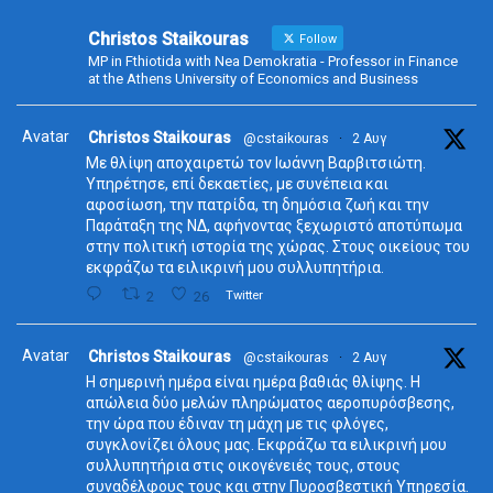
Christos Staikouras
Follow
MP in Fthiotida with Nea Demokratia - Professor in Finance
at the Athens University of Economics and Business
Avatar
Christos Staikouras
@cstaikouras
·
2 Αυγ
Με θλίψη αποχαιρετώ τον Ιωάννη Βαρβιτσιώτη.
Υπηρέτησε, επί δεκαετίες, με συνέπεια και
αφοσίωση, την πατρίδα, τη δημόσια ζωή και την
Παράταξη της ΝΔ, αφήνοντας ξεχωριστό αποτύπωμα
στην πολιτική ιστορία της χώρας. Στους οικείους του
εκφράζω τα ειλικρινή μου συλλυπητήρια.
2
26
Twitter
Avatar
Christos Staikouras
@cstaikouras
·
2 Αυγ
Η σημερινή ημέρα είναι ημέρα βαθιάς θλίψης. Η
απώλεια δύο μελών πληρώματος αεροπυρόσβεσης,
την ώρα που έδιναν τη μάχη με τις φλόγες,
συγκλονίζει όλους μας. Εκφράζω τα ειλικρινή μου
συλλυπητήρια στις οικογένειές τους, στους
συναδέλφους τους και στην Πυροσβεστική Υπηρεσία.