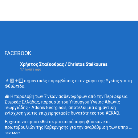
FACEBOOK
Χρήστος Σταϊκούρας / Christos Staikouras
17 hours ago
📌 🔟 ➕1️⃣ σημαντικές παρεμβάσεις στον χώρο της Υγείας για τη
Φθιώτιδα.
🚑 Η παραλαβή των 7 νέων ασθενοφόρων από την Περιφέρεια
Στερεάς Ελλάδας, παρουσία του Υπουργού Υγείας Άδωνις
Γεωργιάδης - Adonis Georgiadis, αποτελεί μια σημαντική
ενίσχυση για τις επιχειρησιακές δυνατότητες του
#ΕΚΑΒ
.
Έρχεται να προστεθεί σε μια σειρά παρεμβάσεων και
πρωτοβουλιών της Κυβέρνησης για την αναβάθμιση των υπηρ
...
See More