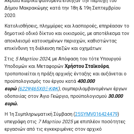
Ακραία καιρικά φαινόμενα έπληξαν την περιοχή του
Δήμου Μακρακώμης κατά την 18η & 19η Σεπτεμβρίου
2020.
Κατολισθήσεις, πλημμύρες και λασποροές, επηρέασαν το
δημοτικό οδικό δίκτυο και οικισμούς, με αποτέλεσμα τον
αποκλεισμό κατοικημένων περιοχών, καθιστώντας
επικίνδυνη τη διέλευση πεζών και οχημάτων.
Στις
5 Μαρτίου 2024
, με Απόφαση του τότε Υπουργού
Υποδομών και Μεταφορών
Χρήστου Σταϊκούρα
,
τροποποιείται η πράξη αρχικής ένταξης και αυξάνεται ο
προϋπολογισμός του έργου κατά
400.000
ευρώ
(
622Ψ465ΧΘΞ-ΚΦΚ
),
συμπεριλαμβανομένων έργων
οδοποιίας στον Άγιο Γεώργιο, προϋπολογισμού
30.000
ευρώ.
Η 1η Συμπληρωματική Σύμβαση (
25SYMV016424479
)
υπεγράφη στις
7 Μαρτίου 2025
με επιπλέον ποσότητες
εργασιών από τις εγκεκριμένες στον αρχικό