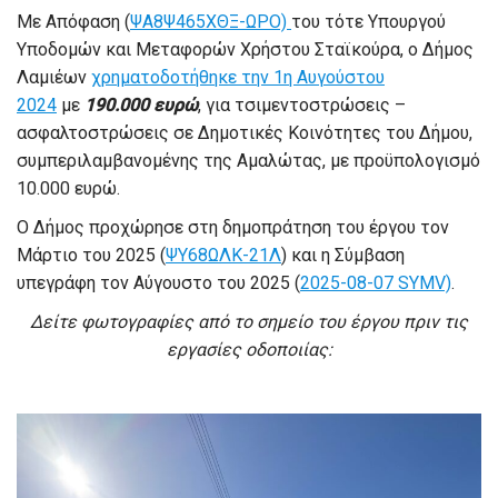
Με Απόφαση (
ΨΑ8Ψ465ΧΘΞ-ΩΡΟ)
του τότε Υπουργού
Υποδομών και Μεταφορών Χρήστου Σταϊκούρα, ο Δήμος
Λαμιέων
χρηματοδοτήθηκε την 1η Αυγούστου
2024
με
190.000 ευρώ
, για τσιμεντοστρώσεις –
ασφαλτοστρώσεις σε Δημοτικές Κοινότητες του Δήμου,
συμπεριλαμβανομένης της Αμαλώτας, με προϋπολογισμό
10.000 ευρώ.
Ο Δήμος προχώρησε στη δημοπράτηση του έργου τον
Μάρτιο του 2025 (
ΨΥ68ΩΛΚ-21Λ
) και η Σύμβαση
υπεγράφη τον Αύγουστο του 2025 (
2025-08-07 SYMV)
.
Δείτε φωτογραφίες από το σημείο του έργου πριν τις
εργασίες οδοποιίας: