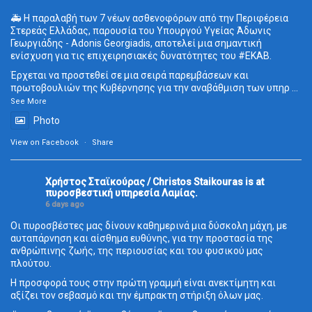
🚑 Η παραλαβή των 7 νέων ασθενοφόρων από την Περιφέρεια
Στερεάς Ελλάδας, παρουσία του Υπουργού Υγείας Άδωνις
Γεωργιάδης - Adonis Georgiadis, αποτελεί μια σημαντική
ενίσχυση για τις επιχειρησιακές δυνατότητες του
#ΕΚΑΒ
.
Έρχεται να προστεθεί σε μια σειρά παρεμβάσεων και
πρωτοβουλιών της Κυβέρνησης για την αναβάθμιση των υπηρ
...
See More
Photo
View on Facebook
·
Share
Χρήστος Σταϊκούρας / Christos Staikouras
is at
πυροσβεστική υπηρεσία Λαμίας.
6 days ago
Οι πυροσβέστες μας δίνουν καθημερινά μια δύσκολη μάχη, με
αυταπάρνηση και αίσθημα ευθύνης, για την προστασία της
ανθρώπινης ζωής, της περιουσίας και του φυσικού μας
πλούτου.
Η προσφορά τους στην πρώτη γραμμή είναι ανεκτίμητη και
αξίζει τον σεβασμό και την έμπρακτη στήριξη όλων μας.