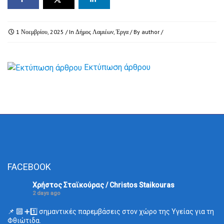
1 Νοεμβρίου, 2025
/ In
Δήμος Λαμιέων
,
Έργα
/ By
author
/
Εκτύπωση άρθρου
FACEBOOK
Χρήστος Σταϊκούρας / Christos Staikouras
2 days ago
📌 🔟 ➕1️⃣ σημαντικές παρεμβάσεις στον χώρο της Υγείας για τη
Φθιώτιδα.