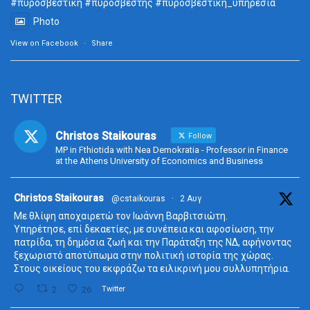
#πυροσβεστική
#πυροσβέστης
#πυροσβεστική_
υπηρεσία
Photo
View on Facebook
·
Share
TWITTER
Christos Staikouras
Follow
MP in Fthiotida with Nea Demokratia - Professor in Finance
at the Athens University of Economics and Business
ta
Christos Staikouras
@cstaikouras
·
2 Αυγ
Με θλίψη αποχαιρετώ τον Ιωάννη Βαρβιτσιώτη.
Υπηρέτησε, επί δεκαετίες, με συνέπεια και αφοσίωση, την
πατρίδα, τη δημόσια ζωή και την Παράταξη της ΝΔ, αφήνοντας
ξεχωριστό αποτύπωμα στην πολιτική ιστορία της χώρας.
Στους οικείους του εκφράζω τα ειλικρινή μου συλλυπητήρια.
2
26
Twitter