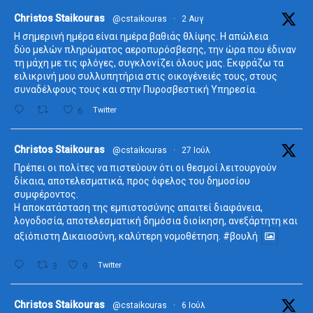
ta
Christos Staikouras
@cstaikouras
·
2 Αυγ
Η σημερινή ημέρα είναι ημέρα βαθιάς θλίψης. Η απώλεια
δύο μελών πληρώματος αεροπυρόσβεσης, την ώρα που έδιναν
τη μάχη με τις φλόγες, συγκλονίζει όλους μας. Εκφράζω τα
ειλικρινή μου συλλυπητήρια στις οικογένειές τους, στους
συναδέλφους τους και στην Πυροσβεστική Υπηρεσία.
6
Twitter
ta
Christos Staikouras
@cstaikouras
·
27 Ιούλ
Πρέπει οι πολίτες να πιστεύουν ότι οι θεσμοί λειτουργούν
δίκαια, αποτελεσματικά, προς όφελος του δημοσίου
συμφέροντος.
Η αποκατάσταση της εμπιστοσύνης απαιτεί διαφάνεια,
λογοδοσία, αποτελεσματική δημόσια διοίκηση, ανεξάρτητη και
αξιόπιστη Δικαιοσύνη, καλύτερη νομοθέτηση.
#βουλή
3
9
Twitter
ta
Christos Staikouras
@cstaikouras
·
6 Ιούλ