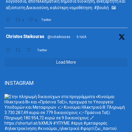
λογοδοσία, αποτελεσματική δημόσια διοίκηση, ανεξάρτητη και
αξιόπιστη Δικαιοσύνη, καλύτερη νομοθέτηση.
#βουλή
3
9
Twitter
ta
Christos Staikouras
@cstaikouras
·
6 Ιούλ
Twitter
Load More
INSTAGRAM