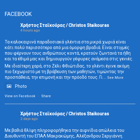
FACEBOOK
Χρήστος Σταϊκούρας / Christos Staikouras
4 hours ago
Τα καλοκαιρινά παραδοσιακά γλέντια στα μικρά χωριά είναι
κάτι πολύ περισσότερο από μια όμορφη βραδιά. Είναι στιγμές
που φέρνουν τους ανθρώπους κοντά, κρατούν ζωντανά τα ήθη
και τα έθιμά μας και δημιουργούν γέφυρες ανάμεσα στις γενιές.
Με ιδιαίτερη χαρά, στο Ζέλι Φθιώτιδας, το γλέντι έγινε ακόμη
πιο ξεχωριστό με τη βράβευση των μαθητών, τιμώντας την
προσπάθεια, την επιμονή και την πρόοδό τους. Γι
...
See More
Photo
View on Facebook
·
Share
Χρήστος Σταϊκούρας / Christos Staikouras
2 days ago
Με βαθιά θλίψη πληροφορήθηκα την αιφνίδια απώλεια του
Διευθυντή του ΕΠΑΛ Μακρακώμης, Αλέξανδρου Σεργιάννη.