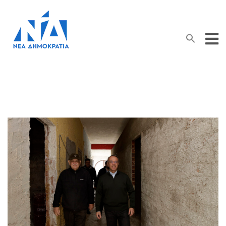
Search Button
Search
for: