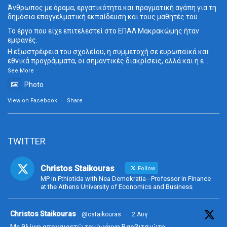
Άνθρωπος με όραμα, εργατικότητα και πραγματική αγάπη για τη
δημόσια επαγγελματική εκπαίδευση και τους μαθητές του.
Το έργο που είχε επιτελεστεί στο ΕΠΑΛ Μακρακώμης ήταν
εμφανές.
Η εξωστρέφεια του σχολείου, η συμμετοχή σε ευρωπαϊκά και
εθνικά προγράμματα, οι σημαντικές διακρίσεις, αλλά και η ε
...
See More
Photo
View on Facebook
·
Share
TWITTER
Christos Staikouras
Follow
MP in Fthiotida with Nea Demokratia - Professor in Finance
at the Athens University of Economics and Business
ta
Christos Staikouras
@cstaikouras
·
2 Αυγ
Με θλίψη αποχαιρετώ τον Ιωάννη Βαρβιτσιώτη.