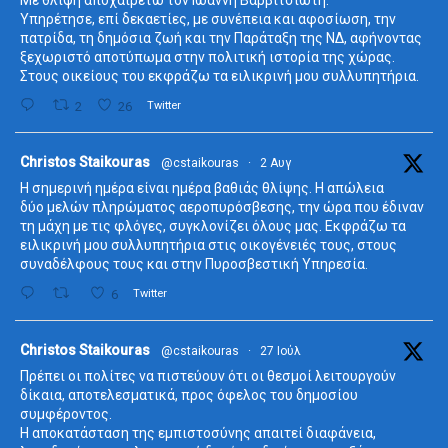
Υπηρέτησε, επί δεκαετίες, με συνέπεια και αφοσίωση, την
πατρίδα, τη δημόσια ζωή και την Παράταξη της ΝΔ, αφήνοντας
ξεχωριστό αποτύπωμα στην πολιτική ιστορία της χώρας.
Στους οικείους του εκφράζω τα ειλικρινή μου συλλυπητήρια.
2
26
Twitter
ta
Christos Staikouras
@cstaikouras
·
2 Αυγ
Η σημερινή ημέρα είναι ημέρα βαθιάς θλίψης. Η απώλεια
δύο μελών πληρώματος αεροπυρόσβεσης, την ώρα που έδιναν
τη μάχη με τις φλόγες, συγκλονίζει όλους μας. Εκφράζω τα
ειλικρινή μου συλλυπητήρια στις οικογένειές τους, στους
συναδέλφους τους και στην Πυροσβεστική Υπηρεσία.
6
Twitter
ta
Christos Staikouras
@cstaikouras
·
27 Ιούλ
Πρέπει οι πολίτες να πιστεύουν ότι οι θεσμοί λειτουργούν
δίκαια, αποτελεσματικά, προς όφελος του δημοσίου
συμφέροντος.
Η αποκατάσταση της εμπιστοσύνης απαιτεί διαφάνεια,