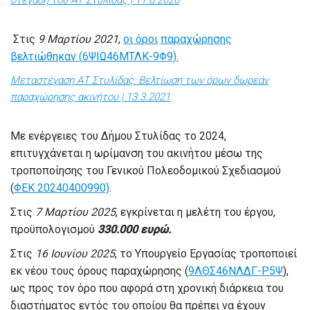
στέγαση του ΑΤ Στυλίδας | 11.8.2020
Στις
9 Μαρτίου
2021
,
οι όροι
παραχώρησης
βελτιώθηκαν (
6ΨΙΩ46ΜΤΛΚ-9Φ9).
Μεταστέγαση ΑΤ Στυλίδας: Βελτίωση των όρων δωρεάν
παραχώρησης ακινήτου | 13.3.2021
Με ενέργειες του Δήμου Στυλίδας το 2024,
επιτυγχάνεται η ωρίμανση του ακινήτου μέσω της
τροποποίησης του Γενικού Πολεοδομικού Σχεδιασμού
(
ΦΕΚ 20240400990)
.
Στις
7 Μαρτίου 2025
, εγκρίνεται η μελέτη του έργου,
προϋπολογισμού
330.000 ευρώ.
Στις
16 Ιουνίου 2025
, το Υπουργείο Εργασίας τροποποιεί
εκ νέου τους όρους παραχώρησης (
9ΛΘΣ46ΝΛΔΓ-Ρ5Ψ
),
ως προς τον όρο που αφορά στη χρονική διάρκεια του
διαστήματος εντός του οποίου θα πρέπει να έχουν