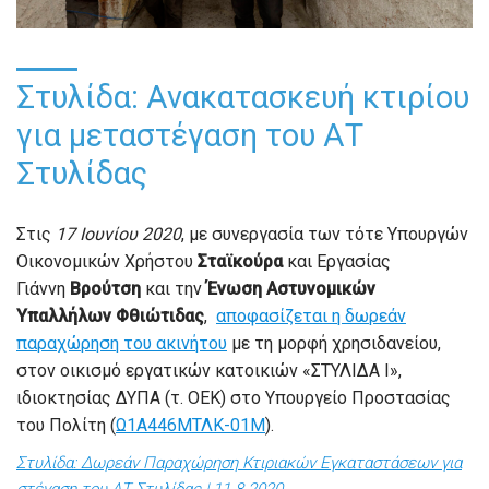
Στυλίδα: Ανακατασκευή κτιρίου
για μεταστέγαση του ΑΤ
Στυλίδας
Στις
17 Ιουνίου
2020
,
με συνεργασία των τότε Υπουργών
Οικονομικών Χρήστου
Σταϊκούρα
και Εργασίας
Γιάννη
Βρούτση
και την
Ένωση Αστυνομικών
Υπαλλήλων Φθιώτιδας
,
αποφασίζεται η δωρεάν
παραχώρηση του ακινήτου
με τη μορφή χρησιδανείου,
στον οικισμό εργατικών κατοικιών «ΣΤΥΛΙΔΑ Ι»,
ιδιοκτησίας ΔΥΠΑ (τ. ΟΕΚ) στο Υπουργείο Προστασίας
του Πολίτη (
Ω1Α446ΜΤΛΚ-01Μ
).
Στυλίδα: Δωρεάν Παραχώρηση Κτιριακών Εγκαταστάσεων για