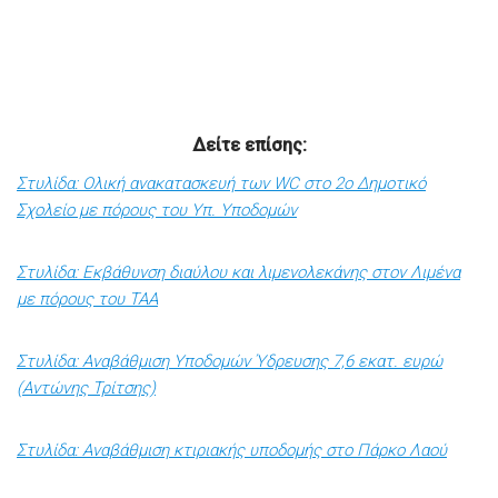
Δείτε επίσης:
Στυλίδα: Ολική ανακατασκευή των WC στο 2ο Δημοτικό
Σχολείο με πόρους του Υπ. Υποδομών
Στυλίδα: Εκβάθυνση διαύλου και λιμενολεκάνης στον Λιμένα
με πόρους του ΤΑΑ
Στυλίδα: Αναβάθμιση Υποδομών Ύδρευσης 7,6 εκατ. ευρώ
(Αντώνης Τρίτσης)
Στυλίδα: Αναβάθμιση κτιριακής υποδομής στο Πάρκο Λαού