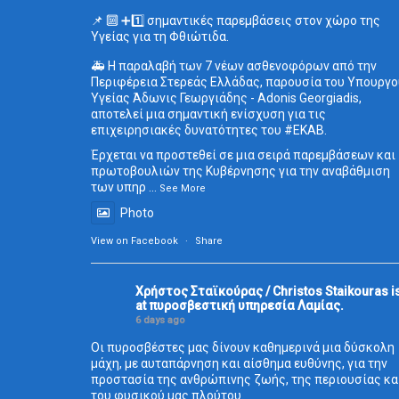
📌 🔟 ➕1️⃣ σημαντικές παρεμβάσεις στον χώρο της
Υγείας για τη Φθιώτιδα.
🚑 Η παραλαβή των 7 νέων ασθενοφόρων από την
Περιφέρεια Στερεάς Ελλάδας, παρουσία του Υπουργο
Υγείας Άδωνις Γεωργιάδης - Adonis Georgiadis,
αποτελεί μια σημαντική ενίσχυση για τις
επιχειρησιακές δυνατότητες του
#ΕΚΑΒ
.
Έρχεται να προστεθεί σε μια σειρά παρεμβάσεων και
πρωτοβουλιών της Κυβέρνησης για την αναβάθμιση
των υπηρ
...
See More
Photo
View on Facebook
·
Share
Χρήστος Σταϊκούρας / Christos Staikouras
i
at πυροσβεστική υπηρεσία Λαμίας.
6 days ago
Οι πυροσβέστες μας δίνουν καθημερινά μια δύσκολη
μάχη, με αυταπάρνηση και αίσθημα ευθύνης, για την
προστασία της ανθρώπινης ζωής, της περιουσίας κα
του φυσικού μας πλούτου.