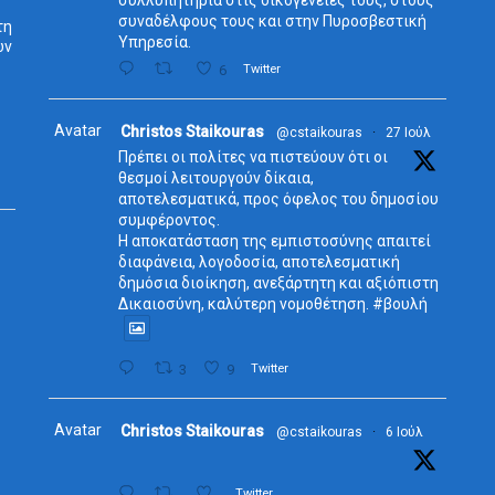
συναδέλφους τους και στην Πυροσβεστική
τη
Υπηρεσία.
ων
6
Twitter
Avatar
Christos Staikouras
@cstaikouras
·
27 Ιούλ
Πρέπει οι πολίτες να πιστεύουν ότι οι
θεσμοί λειτουργούν δίκαια,
αποτελεσματικά, προς όφελος του δημοσίου
συμφέροντος.
Η αποκατάσταση της εμπιστοσύνης απαιτεί
διαφάνεια, λογοδοσία, αποτελεσματική
δημόσια διοίκηση, ανεξάρτητη και αξιόπιστη
Δικαιοσύνη, καλύτερη νομοθέτηση. #βουλή
3
9
Twitter
Avatar
Christos Staikouras
@cstaikouras
·
6 Ιούλ
Twitter