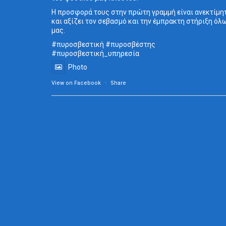
Η προσφορά τους στην πρώτη γραμμή είναι ανεκτίμη
και αξίζει τον σεβασμό και την έμπρακτη στήριξη όλ
μας.
#πυροσβεστική
#πυροσβέστης
#πυροσβεστική_
υπηρεσία
Photo
View on Facebook
·
Share