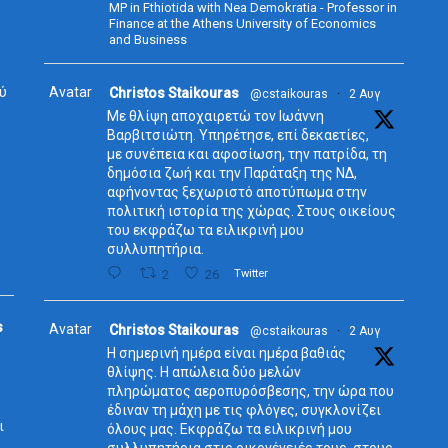
MP in Fthiotida with Nea Demokratia - Professor in
Finance at the Athens University of Economics
and Business
ύ
Avatar
Christos Staikouras
@cstaikouras
·
2 Αυγ
Με θλίψη αποχαιρετώ τον Ιωάννη
Βαρβιτσιώτη. Υπηρέτησε, επί δεκαετίες,
με συνέπεια και αφοσίωση, την πατρίδα, τη
δημόσια ζωή και την Παράταξη της ΝΔ,
αφήνοντας ξεχωριστό αποτύπωμα στην
πολιτική ιστορία της χώρας. Στους οικείους
του εκφράζω τα ειλικρινή μου
συλλυπητήρια.
2
26
Twitter
s
Avatar
Christos Staikouras
@cstaikouras
·
2 Αυγ
Η σημερινή ημέρα είναι ημέρα βαθιάς
θλίψης. Η απώλεια δύο μελών
πληρώματος αεροπυρόσβεσης, την ώρα που
έδιναν τη μάχη με τις φλόγες, συγκλονίζει
ι
όλους μας. Εκφράζω τα ειλικρινή μου
συλλυπητήρια στις οικογένειές τους, στους