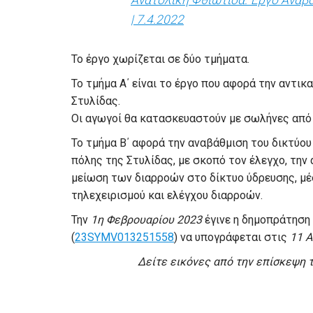
Ανατολική Φθιώτιδα: Έργο Αναβ
| 7.4.2022
Το έργο χωρίζεται σε δύο τμήματα.
Το τμήμα Α΄ είναι το έργο που αφορά την αντι
Στυλίδας.
Οι αγωγοί θα κατασκευαστούν με σωλήνες από 
Το τμήμα Β΄ αφορά την αναβάθμιση του δικτύου
πόλης της Στυλίδας, με σκοπό τον έλεγχο, την
μείωση των διαρροών στο δίκτυο ύδρευσης, μ
τηλεχειρισμού και ελέγχου διαρροών.
Την
1η Φεβρουαρίου 2023
έγινε η δημοπράτηση 
(
23SYMV013251558
) να υπογράφεται στις
11 Α
Δείτε εικόνες από την επίσκεψη τ