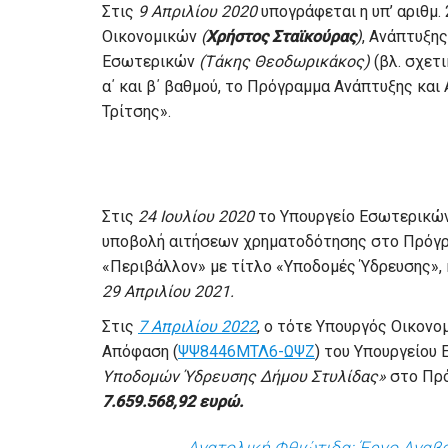
Στις
9 Απριλίου 2020
υπογράφεται η υπ’ αριθμ
Οικονομικών
(
Χρήστος Σταϊκούρας
)
, Ανάπτυξη
Εσωτερικών
(Τάκης Θεοδωρικάκος)
(βλ. σχετ
α΄ και β΄ βαθμού, το Πρόγραμμα Ανάπτυξης και
Τρίτσης».
Στις
24 Ιουλίου 2020
το Υπουργείο Εσωτερικών
υποβολή αιτήσεων χρηματοδότησης στο Πρόγρ
«Περιβάλλον» με τίτλο «Υποδομές Ύδρευσης», 
29 Απριλίου 2021.
Στις
7 Απριλίου 2022
, ο τότε Υπουργός Οικον
Απόφαση (
ΨΨ8446ΜΤΛ6-ΩΨΖ
) του Υπουργείου
Υποδομών Ύδρευσης Δήμου Στυλίδας»
στο Πρό
7.659.568,92 ευρώ.