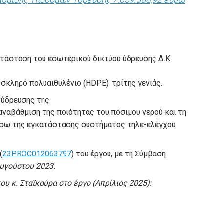
άθμισης Υποδομών Ύδρευσης 7.659.568,92 ευρώ
κατάσταση του εσωτερικού δικτύου ύδρευσης Δ.Κ.
σκληρό πολυαιθυλένιο (HDPE), τρίτης γενιάς.
 ύδρευσης της
 αναβάθμιση της ποιότητας του πόσιμου νερού και τη
έσω της εγκατάστασης συστήματος τηλε-ελέγχου
(
23PROC012063797
) του έργου, με τη Σύμβαση
υγούστου 2023.
ου κ. Σταϊκούρα στο έργο (Απρίλιος 2025):