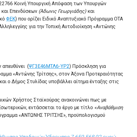
. 22766 Κοινή Υπουργική Απόφαση των Υπουργών
ς και Επενδύσεων
(Άδωνις Γεωργιάδης)
και
ικό
ΦΕΚ
) που ορίζει Ειδικό Αναπτυξιακό Πρόγραμμα ΟΤΑ
 Αλληλεγγύης για την Τοπική Αυτοδιοίκηση «Αντώνης
 απευθύνει (
ΨΓ3Ε46ΜΤΛ6-ΥΡ2
) Πρόσκληση για
αμμα «Αντώνης Τρίτσης», στον Άξονα Προτεραιότητας
και ο Δήμος Στυλίδας υποβάλλει αίτημα ένταξης στις
ομικών Χρήστος Σταϊκούρας ανακοινώνει πως με
 Εσωτερικών, εντάσσεται το έργο με τίτλο
«Αναβάθμιση
γραμμα «ΑΝΤΩΝΗΣ ΤΡΙΤΣΗΣ», προϋπολογισμού