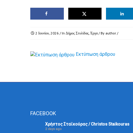
2 Ιουνίου, 2026
/ In
Δήμος Στυλίδας
,
Έργα
/ By
author
/
Εκτύπωση άρθρου
FACEBOOK
Χρήστος Σταϊκούρας / Christos Staikouras
2 days ago